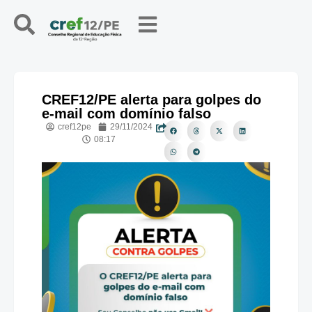
CREF12/PE alerta para golpes do
e-mail com domínio falso
cref12pe
29/11/2024
08:17