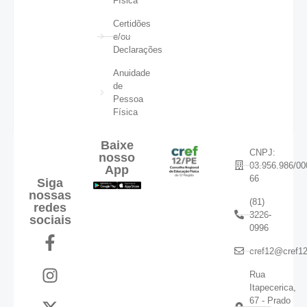
Física
Certidões
e/ou
Declarações
Anuidade
de
Pessoa
Física
Baixe
CNPJ:
nosso
03.956.986/00
App
66
Siga
nossas
(81)
redes
3226-
sociais
0996
cref12@cref12
Rua
Itapecerica,
67 - Prado