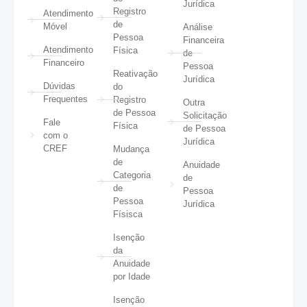
Jurídica
Registro
Atendimento
de
Móvel
Análise
Pessoa
Financeira
Atendimento
Física
de
Financeiro
Pessoa
Reativação
Jurídica
Dúvidas
do
Frequentes
Registro
Outra
de Pessoa
Solicitação
Fale
Física
de Pessoa
com o
Jurídica
CREF
Mudança
de
Anuidade
Categoria
de
de
Pessoa
Pessoa
Jurídica
Físisca
Isenção
da
Anuidade
por Idade
Isenção