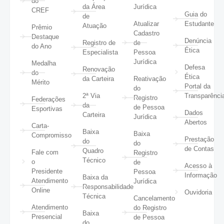
do
da Área
Jurídica
CREF
Guia do
de
Atualizar
Estudante
Atuação
Prêmio
Cadastro
Destaque
Denúncia
Registro de
de
do Ano
Ética
Especialista
Pessoa
Jurídica
Medalha
Defesa
Renovação
do
Ética
da Carteira
Reativação
Mérito
Portal da
do
2ª Via
Transparênci
Registro
Federações
da
de Pessoa
Esportivas
Dados
Carteira
Jurídica
Abertos
Carta-
Baixa
Baixa
Compromisso
Prestação
do
do
de Contas
Quadro
Fale com
Registro
Técnico
o
de
Acesso à
Presidente
Pessoa
Informação
Baixa da
Atendimento
Jurídica
Responsabilidade
Online
Ouvidoria
Técnica
Cancelamento
Atendimento
do Registro
Baixa
Presencial
de Pessoa
do