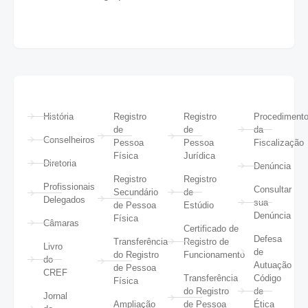
História
Registro
Registro
Procediment
de
de
da
Conselheiros
Pessoa
Pessoa
Fiscalização
Física
Jurídica
Diretoria
Denúncia
Registro
Registro
Profissionais
Consultar
Secundário
de
Delegados
sua
de Pessoa
Estúdio
Denúncia
Física
Câmaras
Certificado de
Defesa
Transferência
Registro de
Livro
de
do Registro
Funcionamento
do
Autuação
de Pessoa
CREF
Transferência
Código
Física
do Registro
de
Jornal
Ampliação
de Pessoa
Ética