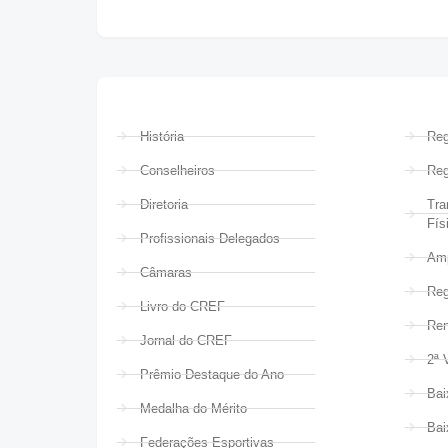
História
Reg
Conselheiros
Reg
Diretoria
Tra
Fís
Profissionais Delegados
Amp
Câmaras
Reg
Livro do CREF
Ren
Jornal do CREF
2ª 
Prêmio Destaque do Ano
Bai
Medalha do Mérito
Bai
Federações Esportivas