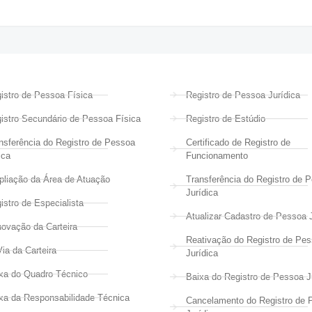
istro de Pessoa Física
Registro de Pessoa Jurídica
istro Secundário de Pessoa Física
Registro de Estúdio
nsferência do Registro de Pessoa
Certificado de Registro de
ica
Funcionamento
liação da Área de Atuação
Transferência do Registro de 
Jurídica
istro de Especialista
Atualizar Cadastro de Pessoa J
ovação da Carteira
Reativação do Registro de Pe
Via da Carteira
Jurídica
xa do Quadro Técnico
Baixa do Registro de Pessoa J
xa da Responsabilidade Técnica
Cancelamento do Registro de 