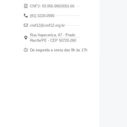
CNPJ: 03.956.986/0001-66
(81) 3226-0996
cref12@cref12.org.br
Rua Itapecerica, 67 - Prado
Recife/PE - CEP 50720-260
De segunda a sexta das 8h às 17h