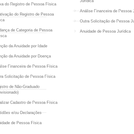
Jurídica
xa do Registro de Pessoa Física
Análise Financeira de Pessoa J
tivação do Registro de Pessoa
ica
Outra Solicitação de Pessoa Ju
ança de Categoria de Pessoa
Anuidade de Pessoa Jurídica
isca
nção da Anuidade por Idade
nção da Anuidade por Doença
lise Financeira de Pessoa Física
ra Solicitação de Pessoa Física
istro de Não-Graduado
ovisionado)
alizar Cadastro de Pessoa Física
tidões e/ou Declarações
idade de Pessoa Física