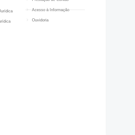
Acesso à Informação
urídica
Ouvidoria
rídica