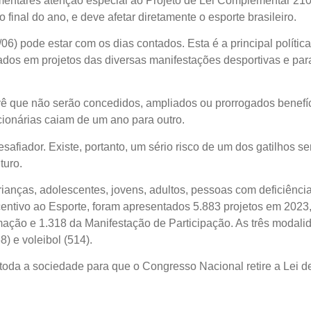
amentares atenção especial ao Projeto de Lei Complementar 2
final do ano, e deve afetar diretamente o esporte brasileiro.
/06) pode estar com os dias contados. Esta é a principal polític
ados em projetos das diversas manifestações desportivas e parade
 que não serão concedidos, ampliados ou prorrogados benefíci
icionárias caiam de um ano para outro.
safiador. Existe, portanto, um sério risco de um dos gatilhos se
turo.
ianças, adolescentes, jovens, adultos, pessoas com deficiência
ncentivo ao Esporte, foram apresentados 5.883 projetos em 202
ção e 1.318 da Manifestação de Participação. As três modali
) e voleibol (514).
toda a sociedade para que o Congresso Nacional retire a Lei d