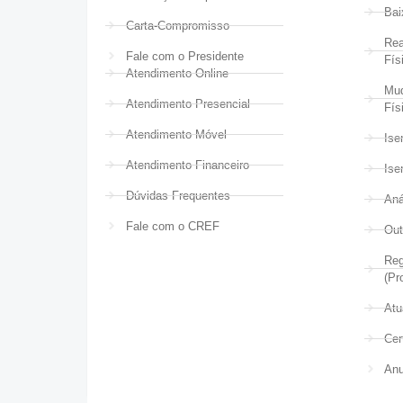
Bai
Carta-Compromisso
Rea
Fale com o Presidente
Fís
Atendimento Online
Mud
Atendimento Presencial
Fís
Atendimento Móvel
Ise
Atendimento Financeiro
Ise
Dúvidas Frequentes
Aná
Fale com o CREF
Out
Reg
(Pr
Atu
Cer
Anu