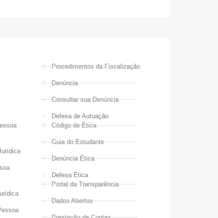
Procedimentos da Fiscalização
Denúncia
Consultar sua Denúncia
Defesa de Autuação
Pessoa
Código de Ética
Guia do Estudante
urídica
Denúncia Ética
ssoa
Defesa Ética
Portal da Transparência
urídica
Dados Abertos
Pessoa
Prestação de Contas