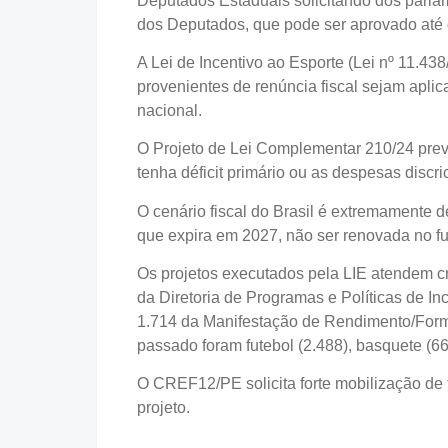
Deputados Estaduais solicitando dos parl
dos Deputados, que pode ser aprovado até o 
A Lei de Incentivo ao Esporte (Lei nº 11.438
provenientes de renúncia fiscal sejam aplic
nacional.
O Projeto de Lei Complementar 210/24 prevê
tenha déficit primário ou as despesas discr
O cenário fiscal do Brasil é extremamente de
que expira em 2027, não ser renovada no fu
Os projetos executados pela LIE atendem cr
da Diretoria de Programas e Políticas de I
1.714 da Manifestação de Rendimento/Forma
passado foram futebol (2.488), basquete (668
O CREF12/PE solicita forte mobilização de 
projeto.