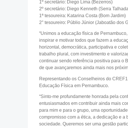
1º secretário: Diego Lima (Bezerros)
2º secretário: Diego Kenneth (Serra Talhada
1ª tesoureira: Katarina Costa (Bom Jardim)
2° tesoureiro: Públio Júnior (Jaboatão dos 
“Unimos a educação física de Pernambuco, 
inspirar e motivar todos que fazem a educ
horizontal, democrática, participativa e col
trabalho plural, com investimento e valori
continuar sendo referência positiva para o
de que avançaremos ainda mais nos próximos
Representando os Conselheiros do CREF12/P
Educação Física em Pernambuco.
“Sinto-me profundamente honrada pela conf
entusiasmados em contribuir ainda mais c
para mim e para o grupo, uma oportunidade 
compromisso com a ética, a dedicação e a 
sociedade. Queremos ser uma gestão particip