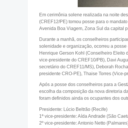
Em cerimônia solene realizada na noite de
(CREF12/PE) tomou posse para o mandato q
Avenida Boa Viagem, Zona Sul da capital 
Durante a manhã, os conselheiros participa
solenidade e organização, ocorreu a posse 
Henrique Gerson Kohl (Conselheiro Eleito
vice-presidente do CREF10/PB), Davi Augus
secretário do CREF11/MS), Deborah Rocha 
presidente CRO-PE), Thaise Torres (Vice-pr
Após a posse dos conselheiros para a Gestão
escolha da composição da nova diretoria da 
foram definidos ainda os ocupantes dos outr
Presidente: Lúcio Beltrão (Recife)
1ª vice-presidente: Aída Andrade (São Caet
2º vice-presidente: Antonio Netto (Palmares