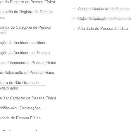
xa do Registro de Pessoa Física
Análise Financeira de Pessoa J
tivação do Registro de Pessoa
ica
Outra Solicitação de Pessoa Ju
ança de Categoria de Pessoa
Anuidade de Pessoa Jurídica
isca
nção da Anuidade por Idade
nção da Anuidade por Doença
lise Financeira de Pessoa Física
ra Solicitação de Pessoa Física
istro de Não-Graduado
ovisionado)
alizar Cadastro de Pessoa Física
tidões e/ou Declarações
idade de Pessoa Física