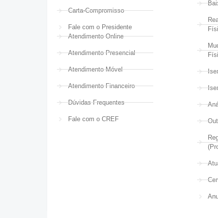
Bai
Carta-Compromisso
Rea
Fale com o Presidente
Fís
Atendimento Online
Mud
Atendimento Presencial
Fís
Atendimento Móvel
Ise
Atendimento Financeiro
Ise
Dúvidas Frequentes
Aná
Fale com o CREF
Out
Reg
(Pr
Atu
Cer
Anu