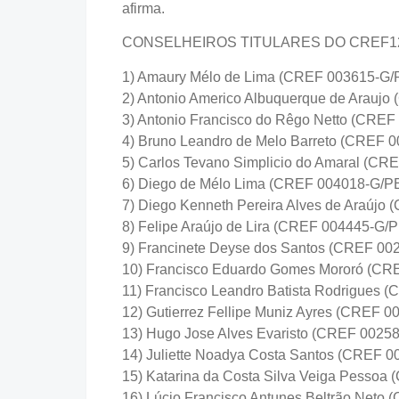
afirma.
CONSELHEIROS TITULARES DO CREF1
1) Amaury Mélo de Lima (CREF 003615-G/
2) Antonio Americo Albuquerque de Arauj
3) Antonio Francisco do Rêgo Netto (CRE
4) Bruno Leandro de Melo Barreto (CREF 
5) Carlos Tevano Simplicio do Amaral (CR
6) Diego de Mélo Lima (CREF 004018-G/P
7) Diego Kenneth Pereira Alves de Araújo
8) Felipe Araújo de Lira (CREF 004445-G/P
9) Francinete Deyse dos Santos (CREF 00
10) Francisco Eduardo Gomes Mororó (CR
11) Francisco Leandro Batista Rodrigues 
12) Gutierrez Fellipe Muniz Ayres (CREF 
13) Hugo Jose Alves Evaristo (CREF 0025
14) Juliette Noadya Costa Santos (CREF 0
15) Katarina da Costa Silva Veiga Pessoa
16) Lúcio Francisco Antunes Beltrão Neto