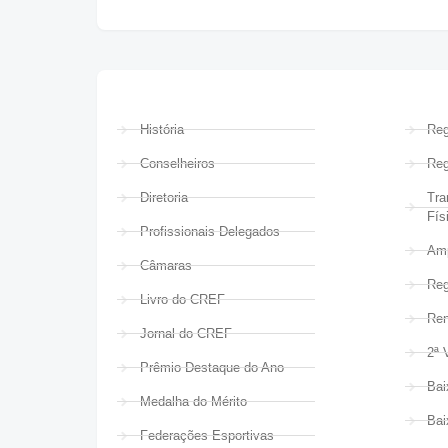
História
Reg
Conselheiros
Reg
Diretoria
Tra
Fís
Profissionais Delegados
Amp
Câmaras
Reg
Livro do CREF
Ren
Jornal do CREF
2ª 
Prêmio Destaque do Ano
Bai
Medalha do Mérito
Bai
Federações Esportivas