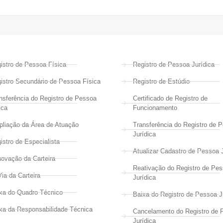
istro de Pessoa Física
Registro de Pessoa Jurídica
istro Secundário de Pessoa Física
Registro de Estúdio
nsferência do Registro de Pessoa
Certificado de Registro de
ica
Funcionamento
liação da Área de Atuação
Transferência do Registro de 
Jurídica
istro de Especialista
Atualizar Cadastro de Pessoa J
ovação da Carteira
Reativação do Registro de Pe
Via da Carteira
Jurídica
xa do Quadro Técnico
Baixa do Registro de Pessoa J
xa da Responsabilidade Técnica
Cancelamento do Registro de 
Jurídica