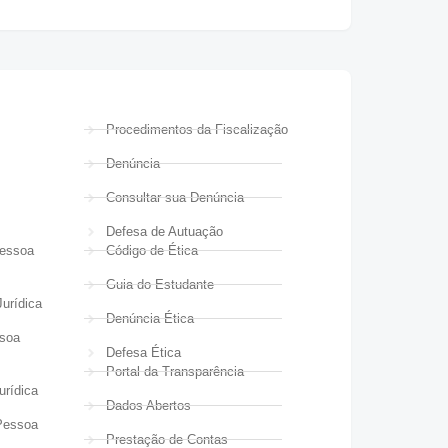
Procedimentos da Fiscalização
Denúncia
Consultar sua Denúncia
Defesa de Autuação
Pessoa
Código de Ética
Guia do Estudante
urídica
Denúncia Ética
ssoa
Defesa Ética
Portal da Transparência
urídica
Dados Abertos
Pessoa
Prestação de Contas