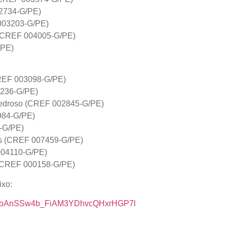
02734-G/PE)
 003203-G/PE)
 (CREF 004005-G/PE)
/PE)
(CREF 003098-G/PE)
5236-G/PE)
 Pedroso (CREF 002845-G/PE)
3984-G/PE)
6-G/PE)
es (CREF 007459-G/PE)
004110-G/PE)
 (CREF 000158-G/PE)
ixo:
/11PZvoAnSSw4b_FiAM3YDhvcQHxrHGP7l