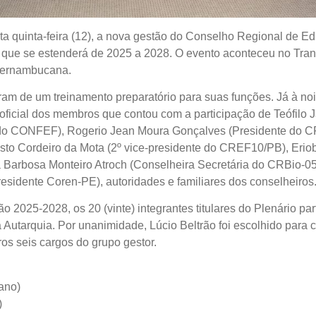
sta quinta-feira (12), a nova gestão do Conselho Regional de
ue se estenderá de 2025 a 2028. O evento aconteceu no Trans
pernambucana.
ram de um treinamento preparatório para suas funções. Já à n
oficial dos membros que contou com a participação de Teófilo 
 do CONFEF), Rogerio Jean Moura Gonçalves (Presidente do C
to Cordeiro da Mota (2º vice-presidente do CREF10/PB), Erio
Barbosa Monteiro Atroch (Conselheira Secretária do CRBio-05
esidente Coren-PE), autoridades e familiares dos conselheiros
 2025-2028, os 20 (vinte) integrantes titulares do Plenário pa
Autarquia. Por unanimidade, Lúcio Beltrão foi escolhido para 
os seis cargos do grupo gestor.
ano)
)