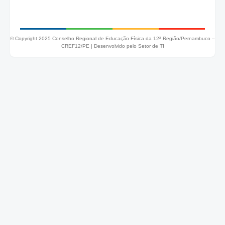
© Copyright 2025 Conselho Regional de Educação Física da 12ª Região/Pernambuco –
CREF12/PE |
Desenvolvido pelo Setor de TI