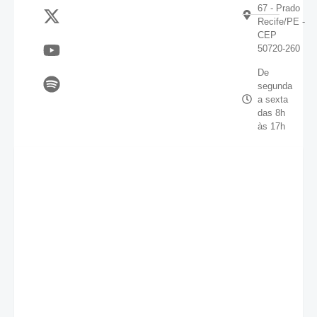
67 - Prado
Recife/PE -
CEP
50720-260
De
segunda
a sexta
das 8h
às 17h