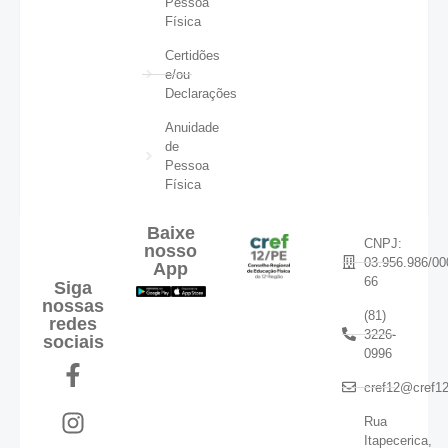
Pessoa
Física
Certidões
e/ou
Declarações
Anuidade
de
Pessoa
Física
Baixe
CNPJ:
nosso
03.956.986/00
App
66
Siga
nossas
(81)
redes
3226-
sociais
0996
cref12@cref12
Rua
Itapecerica,