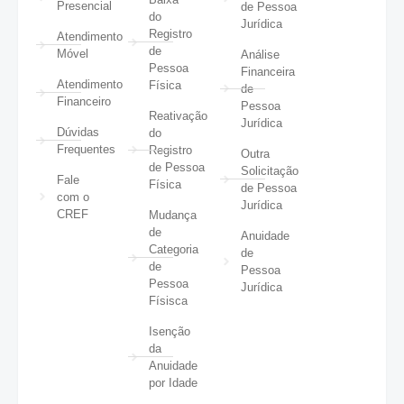
Presencial
de Pessoa
do
Jurídica
Registro
Atendimento
de
Móvel
Análise
Pessoa
Financeira
Atendimento
Física
de
Financeiro
Pessoa
Reativação
Jurídica
Dúvidas
do
Frequentes
Registro
Outra
de Pessoa
Solicitação
Fale
Física
de Pessoa
com o
Jurídica
CREF
Mudança
de
Anuidade
Categoria
de
de
Pessoa
Pessoa
Jurídica
Físisca
Isenção
da
Anuidade
por Idade