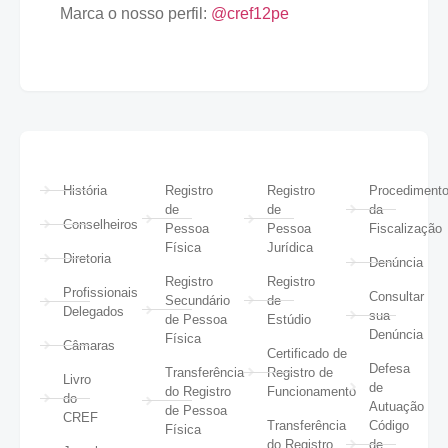
Marca o nosso perfil:
@cref12pe
História
Registro
Registro
Procediment
de
de
da
Conselheiros
Pessoa
Pessoa
Fiscalização
Física
Jurídica
Diretoria
Denúncia
Registro
Registro
Profissionais
Consultar
Secundário
de
Delegados
sua
de Pessoa
Estúdio
Denúncia
Física
Câmaras
Certificado de
Defesa
Transferência
Registro de
Livro
de
do Registro
Funcionamento
do
Autuação
de Pessoa
CREF
Transferência
Código
Física
do Registro
de