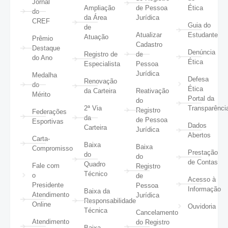
Jornal
Ampliação
de Pessoa
Ética
do
da Área
Jurídica
CREF
Guia do
de
Atualizar
Estudante
Atuação
Prêmio
Cadastro
Destaque
Denúncia
Registro de
de
do Ano
Ética
Especialista
Pessoa
Jurídica
Medalha
Defesa
Renovação
do
Ética
da Carteira
Reativação
Mérito
Portal da
do
2ª Via
Transparênci
Registro
Federações
da
de Pessoa
Esportivas
Dados
Carteira
Jurídica
Abertos
Carta-
Baixa
Baixa
Compromisso
Prestação
do
do
de Contas
Quadro
Fale com
Registro
Técnico
o
de
Acesso à
Presidente
Pessoa
Informação
Baixa da
Atendimento
Jurídica
Responsabilidade
Online
Ouvidoria
Técnica
Cancelamento
Atendimento
do Registro
Baixa