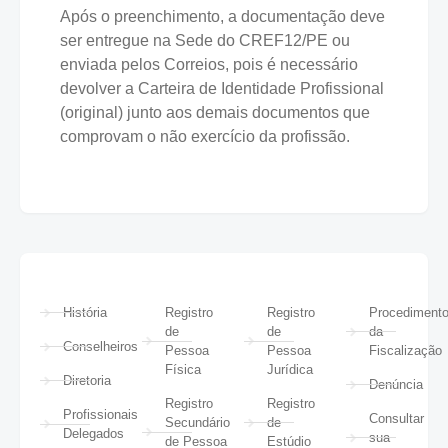
Após o preenchimento, a documentação deve
ser entregue na Sede do CREF12/PE ou
enviada pelos Correios, pois é necessário
devolver a Carteira de Identidade Profissional
(original) junto aos demais documentos que
comprovam o não exercício da profissão.
História
Registro
Registro
Procediment
de
de
da
Conselheiros
Pessoa
Pessoa
Fiscalização
Física
Jurídica
Diretoria
Denúncia
Registro
Registro
Profissionais
Consultar
Secundário
de
Delegados
sua
de Pessoa
Estúdio