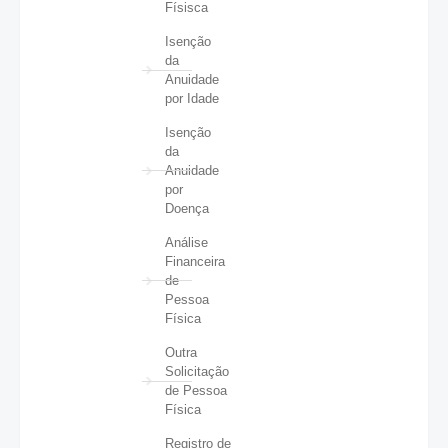
Físisca
Isenção
da
Anuidade
por Idade
Isenção
da
Anuidade
por
Doença
Análise
Financeira
de
Pessoa
Física
Outra
Solicitação
de Pessoa
Física
Registro de