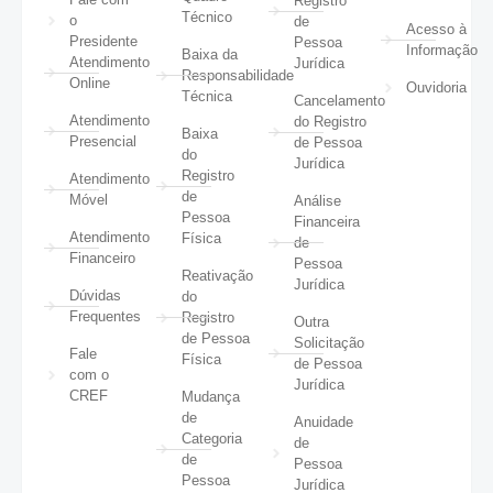
Registro
Técnico
o
de
Acesso à
Presidente
Pessoa
Informação
Baixa da
Atendimento
Jurídica
Responsabilidade
Online
Ouvidoria
Técnica
Cancelamento
Atendimento
do Registro
Baixa
Presencial
de Pessoa
do
Jurídica
Registro
Atendimento
de
Móvel
Análise
Pessoa
Financeira
Atendimento
Física
de
Financeiro
Pessoa
Reativação
Jurídica
Dúvidas
do
Frequentes
Registro
Outra
de Pessoa
Solicitação
Fale
Física
de Pessoa
com o
Jurídica
CREF
Mudança
de
Anuidade
Categoria
de
de
Pessoa
Pessoa
Jurídica