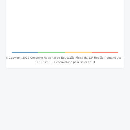
© Copyright 2025 Conselho Regional de Educação Física da 12ª Região/Pernambuco –
CREF12/PE |
Desenvolvido pelo Setor de TI