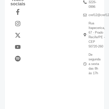
3226-
sociais
0996
cref12@cref12
Rua
Itapecerica,
67 - Prado
Recife/PE -
CEP
50720-260
De
segunda
a sexta
das 8h
às 17h