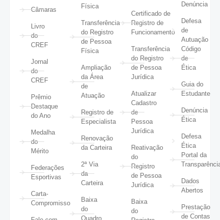
Denúncia
Física
Câmaras
Certificado de
Defesa
Transferência
Registro de
Livro
de
do Registro
Funcionamento
do
Autuação
de Pessoa
CREF
Transferência
Código
Física
do Registro
de
Jornal
Ampliação
de Pessoa
Ética
do
da Área
Jurídica
CREF
Guia do
de
Atualizar
Estudante
Atuação
Prêmio
Cadastro
Destaque
Denúncia
Registro de
de
do Ano
Ética
Especialista
Pessoa
Jurídica
Medalha
Defesa
Renovação
do
Ética
da Carteira
Reativação
Mérito
Portal da
do
2ª Via
Transparênci
Registro
Federações
da
de Pessoa
Esportivas
Dados
Carteira
Jurídica
Abertos
Carta-
Baixa
Baixa
Compromisso
Prestação
do
do
de Contas
Quadro
Fale com