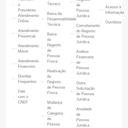
Técnico
o
de
Acesso à
Presidente
Pessoa
Informação
Baixa da
Atendimento
Jurídica
Responsabilidade
Online
Ouvidoria
Técnica
Cancelamento
Atendimento
do Registro
Baixa
Presencial
de Pessoa
do
Jurídica
Registro
Atendimento
de
Móvel
Análise
Pessoa
Financeira
Atendimento
Física
de
Financeiro
Pessoa
Reativação
Jurídica
Dúvidas
do
Frequentes
Registro
Outra
de Pessoa
Solicitação
Fale
Física
de Pessoa
com o
Jurídica
CREF
Mudança
de
Anuidade
Categoria
de
de
Pessoa
Pessoa
Jurídica