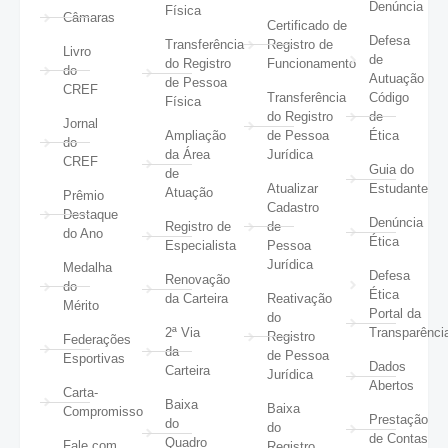
Denúncia
Física
Câmaras
Certificado de
Defesa
Transferência
Registro de
Livro
de
do Registro
Funcionamento
do
Autuação
de Pessoa
CREF
Transferência
Código
Física
do Registro
de
Jornal
Ampliação
de Pessoa
Ética
do
da Área
Jurídica
CREF
Guia do
de
Atualizar
Estudante
Atuação
Prêmio
Cadastro
Destaque
Denúncia
Registro de
de
do Ano
Ética
Especialista
Pessoa
Jurídica
Medalha
Defesa
Renovação
do
Ética
da Carteira
Reativação
Mérito
Portal da
do
2ª Via
Transparênci
Registro
Federações
da
de Pessoa
Esportivas
Dados
Carteira
Jurídica
Abertos
Carta-
Baixa
Baixa
Compromisso
Prestação
do
do
de Contas
Quadro
Fale com
Registro