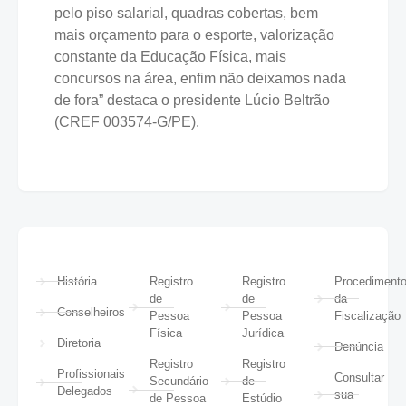
pelo piso salarial, quadras cobertas, bem
mais orçamento para o esporte, valorização
constante da Educação Física, mais
concursos na área, enfim não deixamos nada
de fora” destaca o presidente Lúcio Beltrão
(CREF 003574-G/PE).
História
Registro
Registro
Procediment
de
de
da
Conselheiros
Pessoa
Pessoa
Fiscalização
Física
Jurídica
Diretoria
Denúncia
Registro
Registro
Profissionais
Consultar
Secundário
de
Delegados
sua
de Pessoa
Estúdio