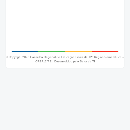
© Copyright 2025 Conselho Regional de Educação Física da 12ª Região/Pernambuco –
CREF12/PE |
Desenvolvido pelo Setor de TI