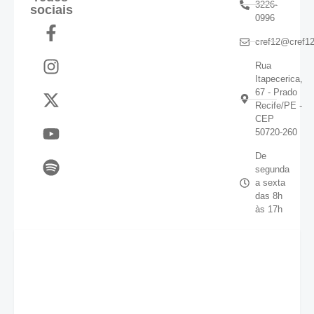
3226-
sociais
0996
cref12@cref12
Rua
Itapecerica,
67 - Prado
Recife/PE -
CEP
50720-260
De
segunda
a sexta
das 8h
às 17h