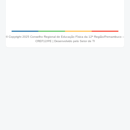
© Copyright 2025 Conselho Regional de Educação Física da 12ª Região/Pernambuco –
CREF12/PE |
Desenvolvido pelo Setor de TI