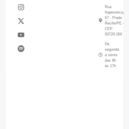
Rua
Itapecerica,
67 - Prado
Recife/PE -
CEP
50720-260
De
segunda
a sexta
das 8h
às 17h