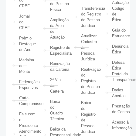
do
Autuação
de Pessoa
CREF
Transferência
Código
Física
do Registro
de
Jornal
Ampliação
de Pessoa
Ética
do
da Área
Jurídica
CREF
Guia do
de
Atualizar
Estudante
Atuação
Prêmio
Cadastro
Destaque
Denúncia
Registro de
de
do Ano
Ética
Especialista
Pessoa
Jurídica
Medalha
Defesa
Renovação
do
Ética
da Carteira
Reativação
Mérito
Portal da
do
2ª Via
Transparênci
Registro
Federações
da
de Pessoa
Esportivas
Dados
Carteira
Jurídica
Abertos
Carta-
Baixa
Baixa
Compromisso
Prestação
do
do
de Contas
Quadro
Fale com
Registro
Técnico
o
de
Acesso à
Presidente
Pessoa
Informação
Baixa da
Atendimento
Jurídica
Responsabilidade