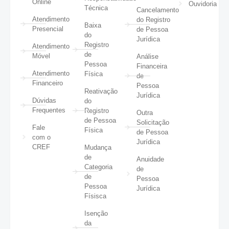
Online
Ouvidoria
Técnica
Cancelamento
Atendimento
do Registro
Baixa
Presencial
de Pessoa
do
Jurídica
Registro
Atendimento
de
Móvel
Análise
Pessoa
Financeira
Atendimento
Física
de
Financeiro
Pessoa
Reativação
Jurídica
Dúvidas
do
Frequentes
Registro
Outra
de Pessoa
Solicitação
Fale
Física
de Pessoa
com o
Jurídica
CREF
Mudança
de
Anuidade
Categoria
de
de
Pessoa
Pessoa
Jurídica
Físisca
Isenção
da