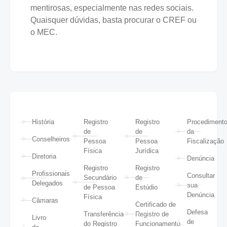
mentirosas, especialmente nas redes sociais.
Quaisquer dúvidas, basta procurar o CREF ou
o MEC.
História
Registro
Registro
Procediment
de
de
da
Conselheiros
Pessoa
Pessoa
Fiscalização
Física
Jurídica
Diretoria
Denúncia
Registro
Registro
Profissionais
Consultar
Secundário
de
Delegados
sua
de Pessoa
Estúdio
Denúncia
Física
Câmaras
Certificado de
Defesa
Transferência
Registro de
Livro
de
do Registro
Funcionamento