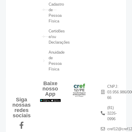
Cadastro
de
Pessoa
Física
Certidões
e/ou
Declarações
Anuidade
de
Pessoa
Física
Baixe
CNPJ:
nosso
03.956.986/00
App
66
Siga
nossas
(81)
redes
3226-
sociais
0996
cref12@cref12