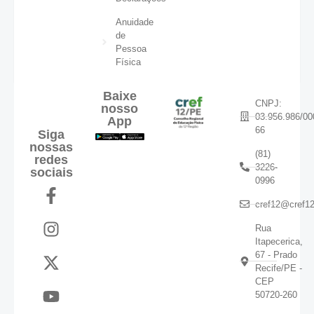
Anuidade
de
Pessoa
Física
Baixe
CNPJ:
nosso
03.956.986/00
App
66
Siga
nossas
(81)
redes
3226-
sociais
0996
cref12@cref12
Rua
Itapecerica,
67 - Prado
Recife/PE -
CEP
50720-260