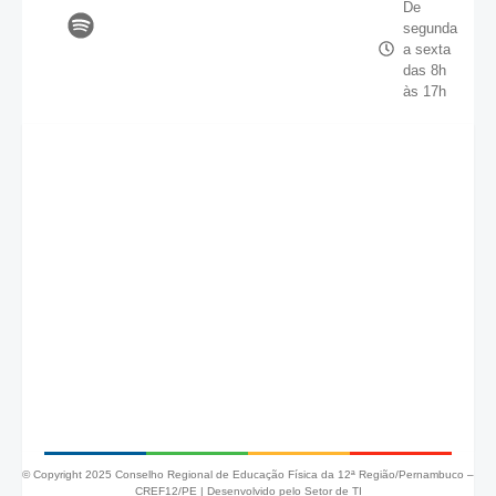
De
segunda
a sexta
das 8h
às 17h
© Copyright 2025 Conselho Regional de Educação Física da 12ª Região/Pernambuco –
CREF12/PE |
Desenvolvido pelo Setor de TI