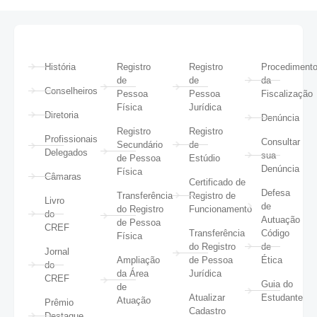
História
Registro
Registro
Procediment
de
de
da
Conselheiros
Pessoa
Pessoa
Fiscalização
Física
Jurídica
Diretoria
Denúncia
Registro
Registro
Profissionais
Consultar
Secundário
de
Delegados
sua
de Pessoa
Estúdio
Denúncia
Física
Câmaras
Certificado de
Defesa
Transferência
Registro de
Livro
de
do Registro
Funcionamento
do
Autuação
de Pessoa
CREF
Transferência
Código
Física
do Registro
de
Jornal
Ampliação
de Pessoa
Ética
do
da Área
Jurídica
CREF
Guia do
de
Atualizar
Estudante
Atuação
Prêmio
Cadastro
Destaque