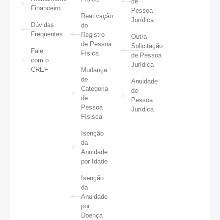
de
Financeiro
Pessoa
Reativação
Jurídica
Dúvidas
do
Frequentes
Registro
Outra
de Pessoa
Solicitação
Fale
Física
de Pessoa
com o
Jurídica
CREF
Mudança
de
Anuidade
Categoria
de
de
Pessoa
Pessoa
Jurídica
Físisca
Isenção
da
Anuidade
por Idade
Isenção
da
Anuidade
por
Doença