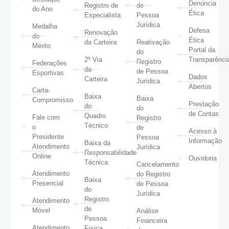
Denúncia
Registro de
de
do Ano
Ética
Especialista
Pessoa
Jurídica
Medalha
Defesa
Renovação
do
Ética
da Carteira
Reativação
Mérito
Portal da
do
2ª Via
Transparênci
Registro
Federações
da
de Pessoa
Esportivas
Dados
Carteira
Jurídica
Abertos
Carta-
Baixa
Baixa
Compromisso
Prestação
do
do
de Contas
Quadro
Fale com
Registro
Técnico
o
de
Acesso à
Presidente
Pessoa
Informação
Baixa da
Atendimento
Jurídica
Responsabilidade
Online
Ouvidoria
Técnica
Cancelamento
Atendimento
do Registro
Baixa
Presencial
de Pessoa
do
Jurídica
Registro
Atendimento
de
Móvel
Análise
Pessoa
Financeira
Atendimento
Física