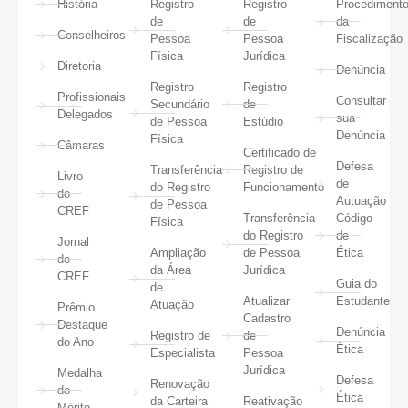
História
Registro
Registro
Procediment
de
de
da
Conselheiros
Pessoa
Pessoa
Fiscalização
Física
Jurídica
Diretoria
Denúncia
Registro
Registro
Profissionais
Consultar
Secundário
de
Delegados
sua
de Pessoa
Estúdio
Denúncia
Física
Câmaras
Certificado de
Defesa
Transferência
Registro de
Livro
de
do Registro
Funcionamento
do
Autuação
de Pessoa
CREF
Transferência
Código
Física
do Registro
de
Jornal
Ampliação
de Pessoa
Ética
do
da Área
Jurídica
CREF
Guia do
de
Atualizar
Estudante
Atuação
Prêmio
Cadastro
Destaque
Denúncia
Registro de
de
do Ano
Ética
Especialista
Pessoa
Jurídica
Medalha
Defesa
Renovação
do
Ética
da Carteira
Reativação
Mérito