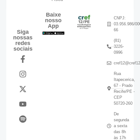
Baixe
CNPJ:
nosso
03.956.986/00
App
66
Siga
nossas
(81)
redes
3226-
sociais
0996
cref12@cref12
Rua
Itapecerica,
67 - Prado
Recife/PE -
CEP
50720-260
De
segunda
a sexta
das 8h
às 17h