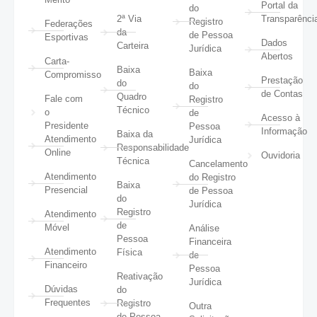
Portal da
do
2ª Via
Transparênci
Registro
Federações
da
de Pessoa
Esportivas
Dados
Carteira
Jurídica
Abertos
Carta-
Baixa
Baixa
Compromisso
Prestação
do
do
de Contas
Quadro
Fale com
Registro
Técnico
o
de
Acesso à
Presidente
Pessoa
Informação
Baixa da
Atendimento
Jurídica
Responsabilidade
Online
Ouvidoria
Técnica
Cancelamento
Atendimento
do Registro
Baixa
Presencial
de Pessoa
do
Jurídica
Registro
Atendimento
de
Móvel
Análise
Pessoa
Financeira
Atendimento
Física
de
Financeiro
Pessoa
Reativação
Jurídica
Dúvidas
do
Frequentes
Registro
Outra
de Pessoa