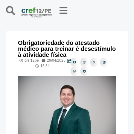
Obrigatoriedade do atestado
médico para treinar é desestímulo
à atividade física
cref12pe
29/04/2025
15:34