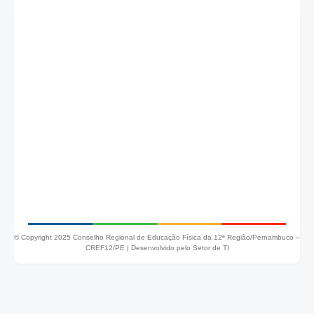
© Copyright 2025 Conselho Regional de Educação Física da 12ª Região/Pernambuco –
CREF12/PE |
Desenvolvido pelo Setor de TI