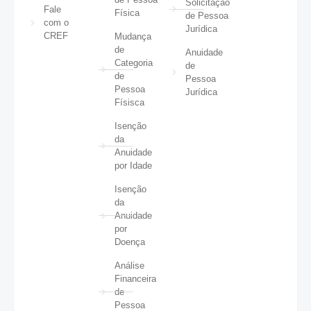
Solicitação
Fale
Física
de Pessoa
com o
Jurídica
CREF
Mudança
de
Anuidade
Categoria
de
de
Pessoa
Pessoa
Jurídica
Físisca
Isenção
da
Anuidade
por Idade
Isenção
da
Anuidade
por
Doença
Análise
Financeira
de
Pessoa