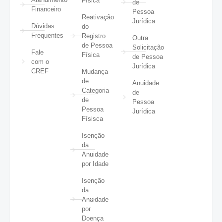
Física
de
Financeiro
Pessoa
Reativação
Jurídica
Dúvidas
do
Frequentes
Registro
Outra
de Pessoa
Solicitação
Fale
Física
de Pessoa
com o
Jurídica
CREF
Mudança
de
Anuidade
Categoria
de
de
Pessoa
Pessoa
Jurídica
Físisca
Isenção
da
Anuidade
por Idade
Isenção
da
Anuidade
por
Doença