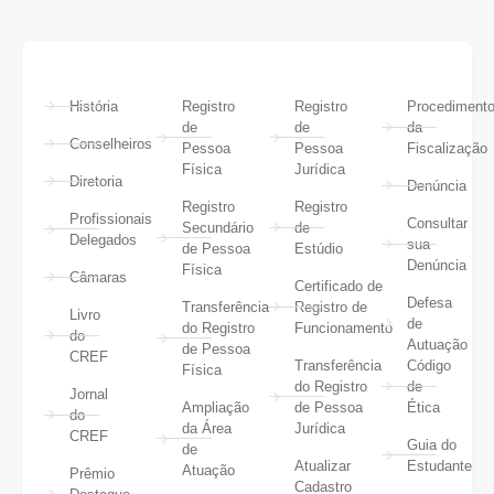
História
Registro
Registro
Procediment
de
de
da
Conselheiros
Pessoa
Pessoa
Fiscalização
Física
Jurídica
Diretoria
Denúncia
Registro
Registro
Profissionais
Consultar
Secundário
de
Delegados
sua
de Pessoa
Estúdio
Denúncia
Física
Câmaras
Certificado de
Defesa
Transferência
Registro de
Livro
de
do Registro
Funcionamento
do
Autuação
de Pessoa
CREF
Transferência
Código
Física
do Registro
de
Jornal
Ampliação
de Pessoa
Ética
do
da Área
Jurídica
CREF
Guia do
de
Atualizar
Estudante
Atuação
Prêmio
Cadastro