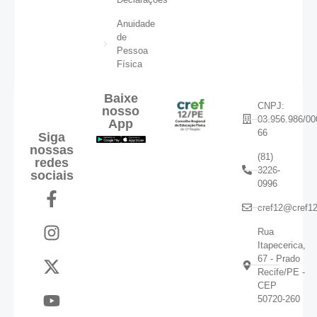
Anuidade
de
Pessoa
Física
Baixe
CNPJ:
nosso
03.956.986/00
App
66
Siga
nossas
(81)
redes
3226-
sociais
0996
cref12@cref12
Rua
Itapecerica,
67 - Prado
Recife/PE -
CEP
50720-260