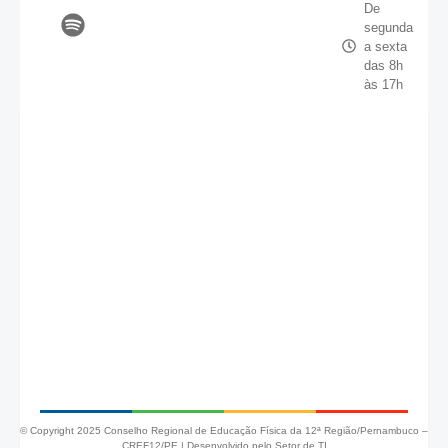
De
segunda
a sexta
das 8h
às 17h
© Copyright 2025 Conselho Regional de Educação Física da 12ª Região/Pernambuco –
CREF12/PE |
Desenvolvido pelo Setor de TI