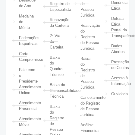
Destaque
Denúncia
Registro de
de
do Ano
Ética
Especialista
Pessoa
Jurídica
Medalha
Defesa
Renovação
do
Ética
da Carteira
Reativação
Mérito
Portal da
do
2ª Via
Transparênci
Registro
Federações
da
de Pessoa
Esportivas
Dados
Carteira
Jurídica
Abertos
Carta-
Baixa
Baixa
Compromisso
Prestação
do
do
de Contas
Quadro
Fale com
Registro
Técnico
o
de
Acesso à
Presidente
Pessoa
Informação
Baixa da
Atendimento
Jurídica
Responsabilidade
Online
Ouvidoria
Técnica
Cancelamento
Atendimento
do Registro
Baixa
Presencial
de Pessoa
do
Jurídica
Registro
Atendimento
de
Móvel
Análise
Pessoa
Financeira
Atendimento