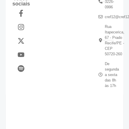
3226-
sociais
0996
cref12@cref12
Rua
Itapecerica,
67 - Prado
Recife/PE -
CEP
50720-260
De
segunda
a sexta
das 8h
às 17h