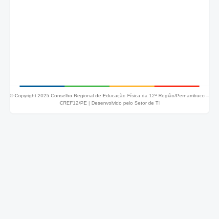
© Copyright 2025 Conselho Regional de Educação Física da 12ª Região/Pernambuco –
CREF12/PE |
Desenvolvido pelo Setor de TI