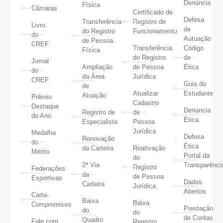
Denúncia
Física
Câmaras
Certificado de
Defesa
Transferência
Registro de
Livro
de
do Registro
Funcionamento
do
Autuação
de Pessoa
CREF
Transferência
Código
Física
do Registro
de
Jornal
Ampliação
de Pessoa
Ética
do
da Área
Jurídica
CREF
Guia do
de
Atualizar
Estudante
Atuação
Prêmio
Cadastro
Destaque
Denúncia
Registro de
de
do Ano
Ética
Especialista
Pessoa
Jurídica
Medalha
Defesa
Renovação
do
Ética
da Carteira
Reativação
Mérito
Portal da
do
2ª Via
Transparênci
Registro
Federações
da
de Pessoa
Esportivas
Dados
Carteira
Jurídica
Abertos
Carta-
Baixa
Baixa
Compromisso
Prestação
do
do
de Contas
Quadro
Fale com
Registro