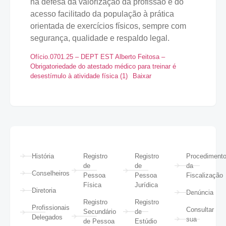
na defesa da valorização da profissão e do
acesso facilitado da população à prática
orientada de exercícios físicos, sempre com
segurança, qualidade e respaldo legal.
Ofício.0701.25 – DEPT EST Alberto Feitosa –
Obrigatoriedade do atestado médico para treinar é
desestímulo à atividade física (1)
Baixar
História
Registro
Registro
Procediment
de
de
da
Conselheiros
Pessoa
Pessoa
Fiscalização
Física
Jurídica
Diretoria
Denúncia
Registro
Registro
Profissionais
Consultar
Secundário
de
Delegados
sua
de Pessoa
Estúdio