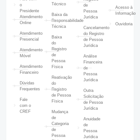
Técnico
o
de
Acesso à
Presidente
Pessoa
Informação
Baixa da
Atendimento
Jurídica
Responsabilidade
Online
Ouvidoria
Técnica
Cancelamento
Atendimento
do Registro
Baixa
Presencial
de Pessoa
do
Jurídica
Registro
Atendimento
de
Móvel
Análise
Pessoa
Financeira
Atendimento
Física
de
Financeiro
Pessoa
Reativação
Jurídica
Dúvidas
do
Frequentes
Registro
Outra
de Pessoa
Solicitação
Fale
Física
de Pessoa
com o
Jurídica
CREF
Mudança
de
Anuidade
Categoria
de
de
Pessoa
Pessoa
Jurídica