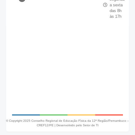
a sexta
das 8h
às 17h
© Copyright 2025 Conselho Regional de Educação Física da 12ª Região/Pernambuco –
CREF12/PE |
Desenvolvido pelo Setor de TI