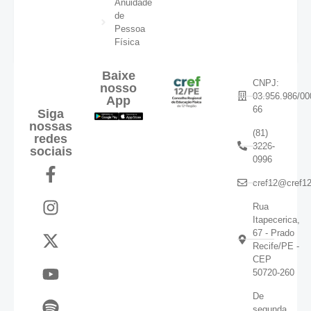
Anuidade
de
Pessoa
Física
Baixe
CNPJ:
nosso
03.956.986/00
App
66
Siga
nossas
(81)
redes
3226-
sociais
0996
cref12@cref12
Rua
Itapecerica,
67 - Prado
Recife/PE -
CEP
50720-260
De
segunda