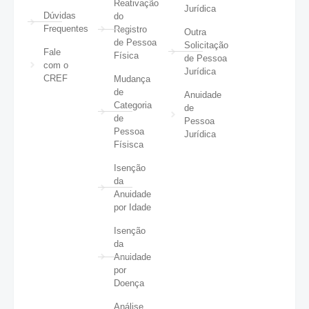
Reativação
Jurídica
Dúvidas
do
Frequentes
Registro
Outra
de Pessoa
Solicitação
Fale
Física
de Pessoa
com o
Jurídica
CREF
Mudança
de
Anuidade
Categoria
de
de
Pessoa
Pessoa
Jurídica
Físisca
Isenção
da
Anuidade
por Idade
Isenção
da
Anuidade
por
Doença
Análise