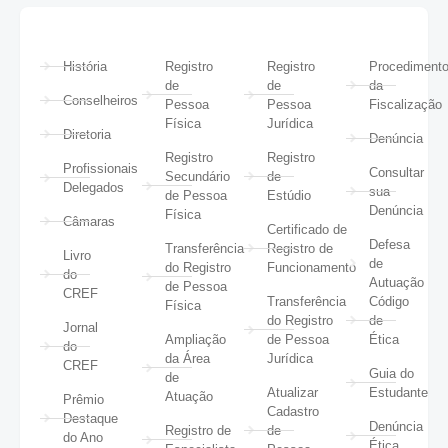
História
Registro
Registro
Procediment
de
de
da
Conselheiros
Pessoa
Pessoa
Fiscalização
Física
Jurídica
Diretoria
Denúncia
Registro
Registro
Profissionais
Consultar
Secundário
de
Delegados
sua
de Pessoa
Estúdio
Denúncia
Física
Câmaras
Certificado de
Defesa
Transferência
Registro de
Livro
de
do Registro
Funcionamento
do
Autuação
de Pessoa
CREF
Transferência
Código
Física
do Registro
de
Jornal
Ampliação
de Pessoa
Ética
do
da Área
Jurídica
CREF
Guia do
de
Atualizar
Estudante
Atuação
Prêmio
Cadastro
Destaque
Denúncia
Registro de
de
do Ano
Ética