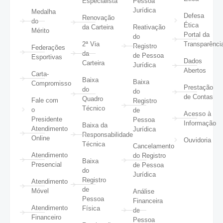
Especialista
Pessoa
Jurídica
Medalha
Defesa
Renovação
do
Ética
da Carteira
Reativação
Mérito
Portal da
do
2ª Via
Transparênci
Registro
Federações
da
de Pessoa
Esportivas
Dados
Carteira
Jurídica
Abertos
Carta-
Baixa
Baixa
Compromisso
Prestação
do
do
de Contas
Quadro
Fale com
Registro
Técnico
o
de
Acesso à
Presidente
Pessoa
Informação
Baixa da
Atendimento
Jurídica
Responsabilidade
Online
Ouvidoria
Técnica
Cancelamento
Atendimento
do Registro
Baixa
Presencial
de Pessoa
do
Jurídica
Registro
Atendimento
de
Móvel
Análise
Pessoa
Financeira
Atendimento
Física
de
Financeiro
Pessoa