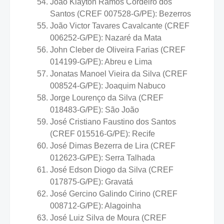
João Klayton Ramos Cordeiro dos
Santos (CREF 007528-G/PE): Bezerros
João Victor Tavares Cavalcante (CREF
006252-G/PE): Nazaré da Mata
John Cleber de Oliveira Farias (CREF
014199-G/PE): Abreu e Lima
Jonatas Manoel Vieira da Silva (CREF
008524-G/PE): Joaquim Nabuco
Jorge Lourenço da Silva (CREF
018483-G/PE): São João
José Cristiano Faustino dos Santos
(CREF 015516-G/PE): Recife
José Dimas Bezerra de Lira (CREF
012623-G/PE): Serra Talhada
José Edson Diogo da Silva (CREF
017875-G/PE): Gravatá
José Gercino Galindo Cirino (CREF
008712-G/PE): Alagoinha
José Luiz Silva de Moura (CREF