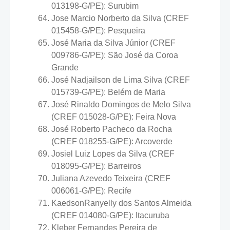
013198-G/PE): Surubim
Jose Marcio Norberto da Silva (CREF
015458-G/PE): Pesqueira
José Maria da Silva Júnior (CREF
009786-G/PE): São José da Coroa
Grande
José Nadjailson de Lima Silva (CREF
015739-G/PE): Belém de Maria
José Rinaldo Domingos de Melo Silva
(CREF 015028-G/PE): Feira Nova
José Roberto Pacheco da Rocha
(CREF 018255-G/PE): Arcoverde
Josiel Luiz Lopes da Silva (CREF
018095-G/PE): Barreiros
Juliana Azevedo Teixeira (CREF
006061-G/PE): Recife
KaedsonRanyelly dos Santos Almeida
(CREF 014080-G/PE): Itacuruba
Kleber Fernandes Pereira de