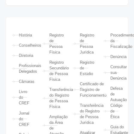
História
Registro
Registro
Procediment
de
de
da
Conselheiros
Pessoa
Pessoa
Fiscalização
Física
Jurídica
Diretoria
Denúncia
Registro
Registro
Profissionais
Consultar
Secundário
de
Delegados
sua
de Pessoa
Estúdio
Denúncia
Física
Câmaras
Certificado de
Defesa
Transferência
Registro de
Livro
de
do Registro
Funcionamento
do
Autuação
de Pessoa
CREF
Transferência
Código
Física
do Registro
de
Jornal
Ampliação
de Pessoa
Ética
do
da Área
Jurídica
CREF
Guia do
de
Atualizar
Estudante
Atuação