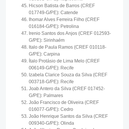
Hicson Batista de Barros (CREF
017749-G/PE): Catende
Ihomar Alves Ferreira Filho (CREF
016184-G/PE): Petrolina
Irenio Santos dos Anjos (CREF 012593-
G/PE): Sirinhaém
Italo de Paula Ramos (CREF 010118-
G/PE): Carpina
Ítalo Protásio de Lima Melo (CREF
006149-G/PE): Recife
Izabela Clarice Souza da Silva (CREF
003718-G/PE): Recife
Joab Antero da Silva (CREF 017452-
G/PE): Palmares
João Francisco de Oliveira (CREF
016077-G/PE): Cedro
João Henrique Santos da Silva (CREF
009340-G/PE): Olinda