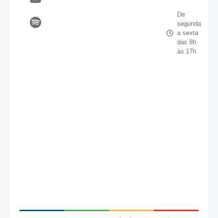
De
segunda
a sexta
das 8h
às 17h