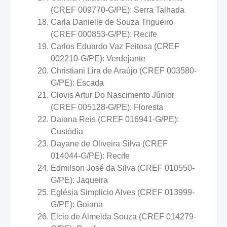
(CREF 009770-G/PE): Serra Talhada
Carla Danielle de Souza Trigueiro
(CREF 000853-G/PE): Recife
Carlos Eduardo Vaz Feitosa (CREF
002210-G/PE): Verdejante
Christiani Lira de Araújo (CREF 003580-
G/PE): Escada
Clovis Artur Do Nascimento Júnior
(CREF 005128-G/PE): Floresta
Daiana Reis (CREF 016941-G/PE):
Custódia
Dayane de Oliveira Silva (CREF
014044-G/PE): Recife
Edmilson José da Silva (CREF 010550-
G/PE): Jaqueira
Eglésia Simplicio Alves (CREF 013999-
G/PE): Goiana
Elcio de Almeida Souza (CREF 014279-