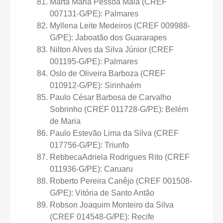
Marta Maria Pessôa Maia (CREF
007131-G/PE): Palmares
Myllena Leite Medeiros (CREF 009988-
G/PE): Jaboatão dos Guararapes
Nilton Alves da Silva Júnior (CREF
001195-G/PE): Palmares
Oslo de Oliveira Barboza (CREF
010912-G/PE): Sirinhaém
Paulo César Barbosa de Carvalho
Sobrinho (CREF 011728-G/PE): Belém
de Maria
Paulo Estevão Lima da Silva (CREF
017756-G/PE): Triunfo
RebbecaAdriela Rodrigues Rito (CREF
011936-G/PE): Caruaru
Roberto Pereira Canêjo (CREF 001508-
G/PE): Vitória de Santo Antão
Robson Joaquim Monteiro da Silva
(CREF 014548-G/PE): Recife