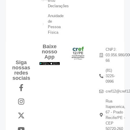
e/ou
Declarações
Anuidade
de
Pessoa
Física
Baixe
CNPJ:
nosso
03.956.986/00
App
66
Siga
nossas
(81)
redes
3226-
sociais
0996
cref12@cref12
Rua
Itapecerica,
67 - Prado
Recife/PE -
CEP
50720-260