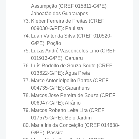
Assumpção (CREF 015811-G/PE):
Jaboatão dos Guararapes
Kleber Ferreira de Freitas (CREF
009030-G/PE): Paulista
Luan Valter da Silva (CREF 010520-
G/PE): Poção
Lucas André Vasconcelos Lino (CREF
011913-G/PE): Caruaru
Luís Rodolfo de Souza Souto (CREF
013622-G/PE): Água Preta
Marco AntonioIpolito Barros (CREF
004735-G/PE): Garanhuns
Marcos Jose Pereira de Souza (CREF
006947-G/PE): Afrânio
Marcos Roberto Leite Lira (CREF
017575-G/PE): Belo Jardim
Maria Iris da Conceição (CREF 014638-
G/PE): Passira