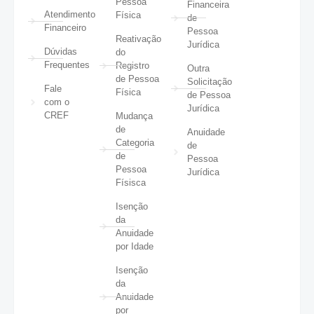
Pessoa
Financeira
Atendimento
Física
de
Financeiro
Pessoa
Reativação
Jurídica
Dúvidas
do
Frequentes
Registro
Outra
de Pessoa
Solicitação
Fale
Física
de Pessoa
com o
Jurídica
CREF
Mudança
de
Anuidade
Categoria
de
de
Pessoa
Pessoa
Jurídica
Físisca
Isenção
da
Anuidade
por Idade
Isenção
da
Anuidade
por