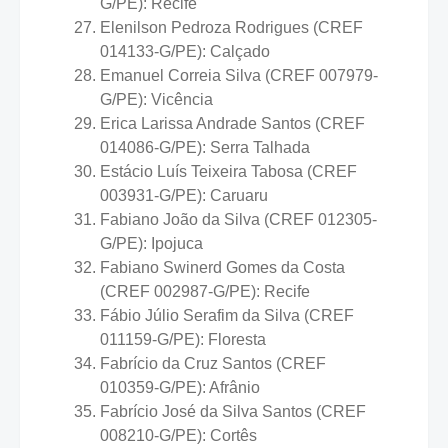
G/PE): Recife
Elenilson Pedroza Rodrigues (CREF
014133-G/PE): Calçado
Emanuel Correia Silva (CREF 007979-
G/PE): Vicência
Erica Larissa Andrade Santos (CREF
014086-G/PE): Serra Talhada
Estácio Luís Teixeira Tabosa (CREF
003931-G/PE): Caruaru
Fabiano João da Silva (CREF 012305-
G/PE): Ipojuca
Fabiano Swinerd Gomes da Costa
(CREF 002987-G/PE): Recife
Fábio Júlio Serafim da Silva (CREF
011159-G/PE): Floresta
Fabrício da Cruz Santos (CREF
010359-G/PE): Afrânio
Fabrício José da Silva Santos (CREF
008210-G/PE): Cortês