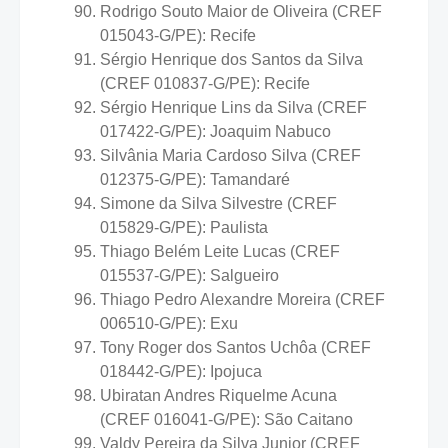
Rodrigo Souto Maior de Oliveira (CREF
015043-G/PE): Recife
Sérgio Henrique dos Santos da Silva
(CREF 010837-G/PE): Recife
Sérgio Henrique Lins da Silva (CREF
017422-G/PE): Joaquim Nabuco
Silvânia Maria Cardoso Silva (CREF
012375-G/PE): Tamandaré
Simone da Silva Silvestre (CREF
015829-G/PE): Paulista
Thiago Belém Leite Lucas (CREF
015537-G/PE): Salgueiro
Thiago Pedro Alexandre Moreira (CREF
006510-G/PE): Exu
Tony Roger dos Santos Uchôa (CREF
018442-G/PE): Ipojuca
Ubiratan Andres Riquelme Acuna
(CREF 016041-G/PE): São Caitano
Valdy Pereira da Silva Junior (CREF