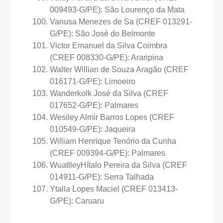
009493-G/PE): São Lourenço da Mata
Vanusa Menezes de Sa (CREF 013291-
G/PE): São José do Belmonte
Victor Emanuel da Silva Coimbra
(CREF 008330-G/PE): Araripina
Walter Willian de Souza Aragão (CREF
016171-G/PE): Limoeiro
Wanderkolk José da Silva (CREF
017652-G/PE): Palmares
Wesiley Almir Barros Lopes (CREF
010549-G/PE): Jaqueira
William Henrique Tenório da Cunha
(CREF 009394-G/PE): Palmares
WuatlleyHítalo Pereira da Silva (CREF
014911-G/PE): Serra Talhada
Ytalla Lopes Maciel (CREF 013413-
G/PE): Caruaru