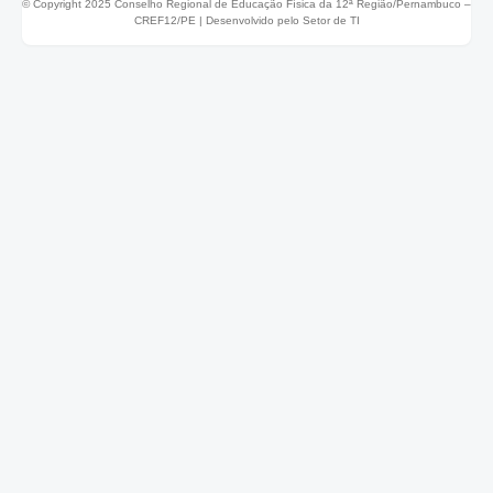
© Copyright 2025 Conselho Regional de Educação Física da 12ª Região/Pernambuco –
CREF12/PE |
Desenvolvido pelo Setor de TI