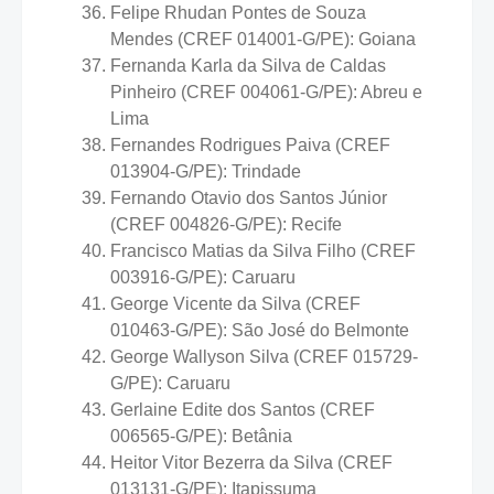
Felipe Rhudan Pontes de Souza
Mendes (CREF 014001-G/PE): Goiana
Fernanda Karla da Silva de Caldas
Pinheiro (CREF 004061-G/PE): Abreu e
Lima
Fernandes Rodrigues Paiva (CREF
013904-G/PE): Trindade
Fernando Otavio dos Santos Júnior
(CREF 004826-G/PE): Recife
Francisco Matias da Silva Filho (CREF
003916-G/PE): Caruaru
George Vicente da Silva (CREF
010463-G/PE): São José do Belmonte
George Wallyson Silva (CREF 015729-
G/PE): Caruaru
Gerlaine Edite dos Santos (CREF
006565-G/PE): Betânia
Heitor Vitor Bezerra da Silva (CREF
013131-G/PE): Itapissuma