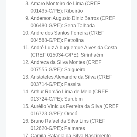
Amaro Monteiro de Lima (CREF
001435-G/PE): Ribeirão
Anderson Augusto Diniz Barros (CREF
006480-G/PE): Serra Talhada
Andre dos Santos Ferreira (CREF
004588-G/PE): Petrolina
André Luiz Albuquerque Alves da Costa
(CREF 015034-G/PE): Sirinhaém
Andreza da Silva Montes (CREF
007555-G/PE): Salgueiro
Aristoteles Alexandre da Silva (CREF
003714-G/PE): Passira
Arthur Romão Lima de Melo (CREF
013724-G/PE): Surubim
Aurélio Vinícius Ferreira da Silva (CREF
016723-G/PE): Orocó
Bruno Rafael da Silva Lins (CREF
012620-G/PE): Palmares
Camila Rafaela da Silva Nascimento