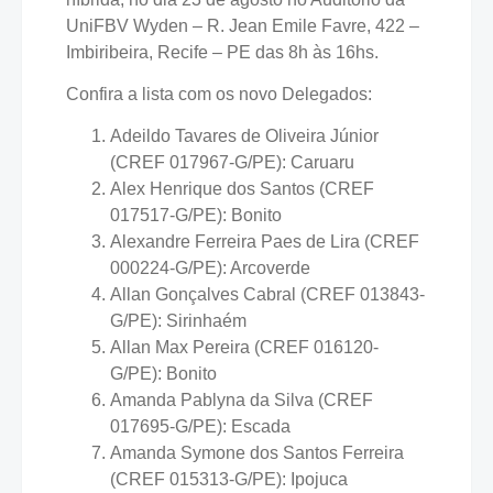
UniFBV Wyden – R. Jean Emile Favre, 422 –
Imbiribeira, Recife – PE das 8h às 16hs.
Confira a lista com os novo Delegados:
Adeildo Tavares de Oliveira Júnior
(CREF 017967-G/PE): Caruaru
Alex Henrique dos Santos (CREF
017517-G/PE): Bonito
Alexandre Ferreira Paes de Lira (CREF
000224-G/PE): Arcoverde
Allan Gonçalves Cabral (CREF 013843-
G/PE): Sirinhaém
Allan Max Pereira (CREF 016120-
G/PE): Bonito
Amanda Pablyna da Silva (CREF
017695-G/PE): Escada
Amanda Symone dos Santos Ferreira
(CREF 015313-G/PE): Ipojuca