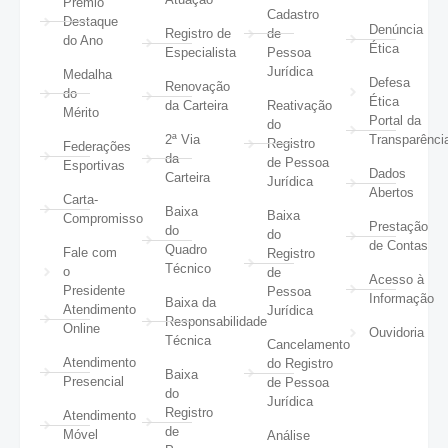
Prêmio
Cadastro
Destaque
Denúncia
Registro de
de
do Ano
Ética
Especialista
Pessoa
Jurídica
Medalha
Defesa
Renovação
do
Ética
da Carteira
Reativação
Mérito
Portal da
do
2ª Via
Transparênci
Registro
Federações
da
de Pessoa
Esportivas
Dados
Carteira
Jurídica
Abertos
Carta-
Baixa
Baixa
Compromisso
Prestação
do
do
de Contas
Quadro
Fale com
Registro
Técnico
o
de
Acesso à
Presidente
Pessoa
Informação
Baixa da
Atendimento
Jurídica
Responsabilidade
Online
Ouvidoria
Técnica
Cancelamento
Atendimento
do Registro
Baixa
Presencial
de Pessoa
do
Jurídica
Registro
Atendimento
de
Móvel
Análise