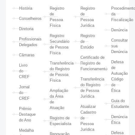
História
Registro
Registro
Procediment
de
de
da
Conselheiros
Pessoa
Pessoa
Fiscalização
Física
Jurídica
Diretoria
Denúncia
Registro
Registro
Profissionais
Consultar
Secundário
de
Delegados
sua
de Pessoa
Estúdio
Denúncia
Física
Câmaras
Certificado de
Defesa
Transferência
Registro de
Livro
de
do Registro
Funcionamento
do
Autuação
de Pessoa
CREF
Transferência
Código
Física
do Registro
de
Jornal
Ampliação
de Pessoa
Ética
do
da Área
Jurídica
CREF
Guia do
de
Atualizar
Estudante
Atuação
Prêmio
Cadastro
Destaque
Denúncia
Registro de
de
do Ano
Ética
Especialista
Pessoa
Jurídica
Medalha
Defesa
Renovação