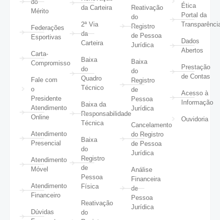
do
Ética
da Carteira
Reativação
Mérito
Portal da
do
2ª Via
Transparênci
Registro
Federações
da
de Pessoa
Esportivas
Dados
Carteira
Jurídica
Abertos
Carta-
Baixa
Baixa
Compromisso
Prestação
do
do
de Contas
Quadro
Fale com
Registro
Técnico
o
de
Acesso à
Presidente
Pessoa
Informação
Baixa da
Atendimento
Jurídica
Responsabilidade
Online
Ouvidoria
Técnica
Cancelamento
Atendimento
do Registro
Baixa
Presencial
de Pessoa
do
Jurídica
Registro
Atendimento
de
Móvel
Análise
Pessoa
Financeira
Atendimento
Física
de
Financeiro
Pessoa
Reativação
Jurídica
Dúvidas
do