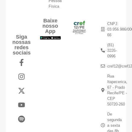
Pessoa
Física
Baixe
CNPJ:
nosso
03.956.986/00
App
66
Siga
nossas
(81)
redes
3226-
sociais
0996
cref12@cref12
Rua
Itapecerica,
67 - Prado
Recife/PE -
CEP
50720-260
De
segunda
a sexta
das 8h