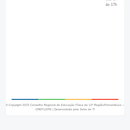
às 17h
© Copyright 2025 Conselho Regional de Educação Física da 12ª Região/Pernambuco –
CREF12/PE |
Desenvolvido pelo Setor de TI