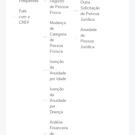
Frequentes
Registro
Outra
de Pessoa
Solicitação
Fale
Física
de Pessoa
com o
Jurídica
CREF
Mudança
de
Anuidade
Categoria
de
de
Pessoa
Pessoa
Jurídica
Físisca
Isenção
da
Anuidade
por Idade
Isenção
da
Anuidade
por
Doença
Análise
Financeira
de