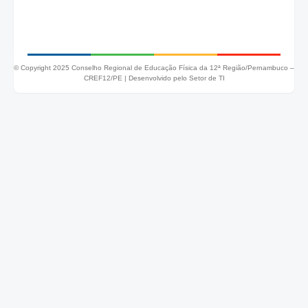
© Copyright 2025 Conselho Regional de Educação Física da 12ª Região/Pernambuco –
CREF12/PE |
Desenvolvido pelo Setor de TI