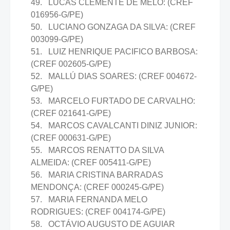
49. LUCAS CLEMENTE DE MELO: (CREF
016956-G/PE)
50. LUCIANO GONZAGA DA SILVA: (CREF
003099-G/PE)
51. LUIZ HENRIQUE PACIFICO BARBOSA:
(CREF 002605-G/PE)
52. MALLÚ DIAS SOARES: (CREF 004672-
G/PE)
53. MARCELO FURTADO DE CARVALHO:
(CREF 021641-G/PE)
54. MARCOS CAVALCANTI DINIZ JUNIOR:
(CREF 000631-G/PE)
55. MARCOS RENATTO DA SILVA
ALMEIDA: (CREF 005411-G/PE)
56. MARIA CRISTINA BARRADAS
MENDONÇA: (CREF 000245-G/PE)
57. MARIA FERNANDA MELO
RODRIGUES: (CREF 004174-G/PE)
58. OCTÁVIO AUGUSTO DE AGUIAR