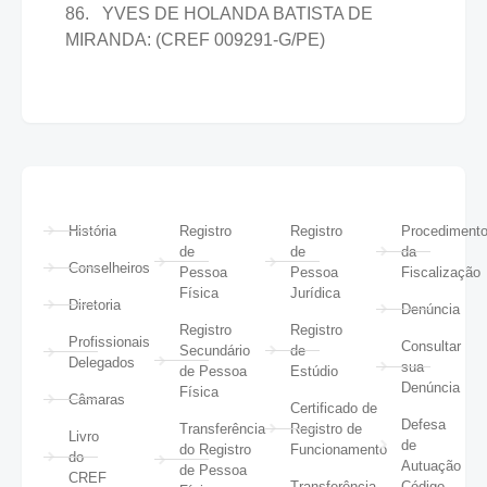
86. YVES DE HOLANDA BATISTA DE
MIRANDA: (CREF 009291-G/PE)
História
Registro
Registro
Procediment
de
de
da
Conselheiros
Pessoa
Pessoa
Fiscalização
Física
Jurídica
Diretoria
Denúncia
Registro
Registro
Profissionais
Consultar
Secundário
de
Delegados
sua
de Pessoa
Estúdio
Denúncia
Física
Câmaras
Certificado de
Defesa
Transferência
Registro de
Livro
de
do Registro
Funcionamento
do
Autuação
de Pessoa
CREF
Transferência
Código