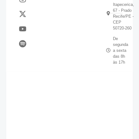
Itapecerica,
67 - Prado
Recife/PE -
CEP
50720-260
De
segunda
a sexta
das 8h
às 17h