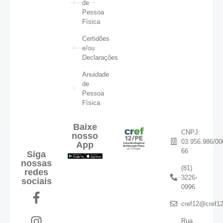
de
Pessoa
Física
Certidões
e/ou
Declarações
Anuidade
de
Pessoa
Física
Baixe
CNPJ:
nosso
03.956.986/00
App
66
Siga
nossas
(81)
redes
3226-
sociais
0996
cref12@cref12
Rua