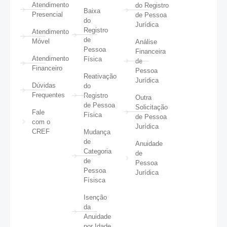
Atendimento
do Registro
Baixa
Presencial
de Pessoa
do
Jurídica
Registro
Atendimento
de
Móvel
Análise
Pessoa
Financeira
Atendimento
Física
de
Financeiro
Pessoa
Reativação
Jurídica
Dúvidas
do
Frequentes
Registro
Outra
de Pessoa
Solicitação
Fale
Física
de Pessoa
com o
Jurídica
CREF
Mudança
de
Anuidade
Categoria
de
de
Pessoa
Pessoa
Jurídica
Físisca
Isenção
da
Anuidade
por Idade