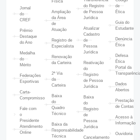
Física
do Registro
de
Jornal
Ampliação
de Pessoa
Ética
do
da Área
Jurídica
CREF
Guia do
de
Atualizar
Estudante
Atuação
Prêmio
Cadastro
Destaque
Denúncia
Registro de
de
do Ano
Ética
Especialista
Pessoa
Jurídica
Medalha
Defesa
Renovação
do
Ética
da Carteira
Reativação
Mérito
Portal da
do
2ª Via
Transparênci
Registro
Federações
da
de Pessoa
Esportivas
Dados
Carteira
Jurídica
Abertos
Carta-
Baixa
Baixa
Compromisso
Prestação
do
do
de Contas
Quadro
Fale com
Registro
Técnico
o
de
Acesso à
Presidente
Pessoa
Informação
Baixa da
Atendimento
Jurídica
Responsabilidade
Online
Ouvidoria
Técnica
Cancelamento