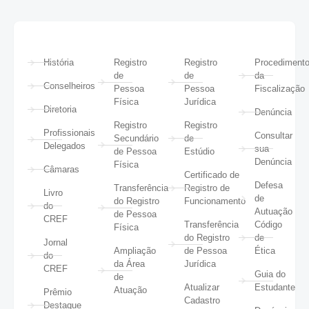
História
Registro
Registro
Procediment
de
de
da
Conselheiros
Pessoa
Pessoa
Fiscalização
Física
Jurídica
Diretoria
Denúncia
Registro
Registro
Profissionais
Consultar
Secundário
de
Delegados
sua
de Pessoa
Estúdio
Denúncia
Física
Câmaras
Certificado de
Defesa
Transferência
Registro de
Livro
de
do Registro
Funcionamento
do
Autuação
de Pessoa
CREF
Transferência
Código
Física
do Registro
de
Jornal
Ampliação
de Pessoa
Ética
do
da Área
Jurídica
CREF
Guia do
de
Atualizar
Estudante
Atuação
Prêmio
Cadastro
Destaque