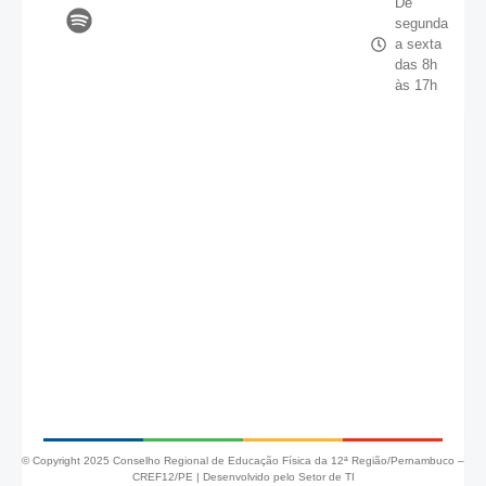
De
segunda
a sexta
das 8h
às 17h
© Copyright 2025 Conselho Regional de Educação Física da 12ª Região/Pernambuco –
CREF12/PE |
Desenvolvido pelo Setor de TI