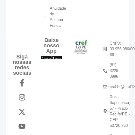
Anuidade
de
Pessoa
Física
Baixe
CNPJ:
nosso
03.956.986/00
App
66
Siga
nossas
(81)
redes
3226-
sociais
0996
cref12@cref12
Rua
Itapecerica,
67 - Prado
Recife/PE -
CEP
50720-260