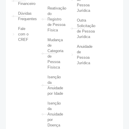
Financeiro
Pessoa
Reativação
Jurídica
Dúvidas
do
Frequentes
Registro
Outra
de Pessoa
Solicitação
Fale
Física
de Pessoa
com o
Jurídica
CREF
Mudança
de
Anuidade
Categoria
de
de
Pessoa
Pessoa
Jurídica
Físisca
Isenção
da
Anuidade
por Idade
Isenção
da
Anuidade
por
Doença