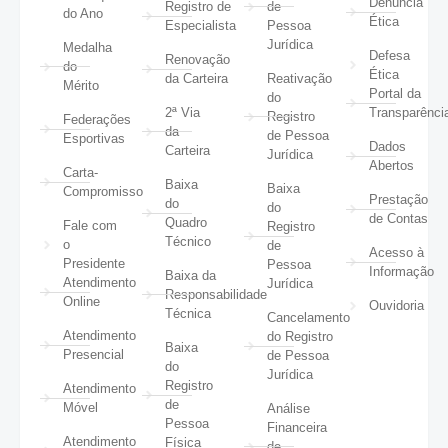
Denúncia
Registro de
de
do Ano
Ética
Especialista
Pessoa
Jurídica
Medalha
Defesa
Renovação
do
Ética
da Carteira
Reativação
Mérito
Portal da
do
2ª Via
Transparênci
Registro
Federações
da
de Pessoa
Esportivas
Dados
Carteira
Jurídica
Abertos
Carta-
Baixa
Baixa
Compromisso
Prestação
do
do
de Contas
Quadro
Fale com
Registro
Técnico
o
de
Acesso à
Presidente
Pessoa
Informação
Baixa da
Atendimento
Jurídica
Responsabilidade
Online
Ouvidoria
Técnica
Cancelamento
Atendimento
do Registro
Baixa
Presencial
de Pessoa
do
Jurídica
Registro
Atendimento
de
Móvel
Análise
Pessoa
Financeira
Atendimento
Física
de