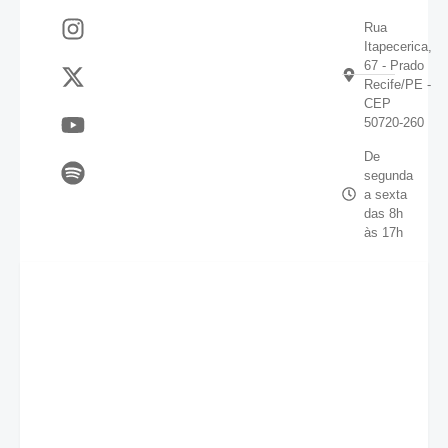
Rua
Itapecerica,
67 - Prado
Recife/PE -
CEP
50720-260
De
segunda
a sexta
das 8h
às 17h