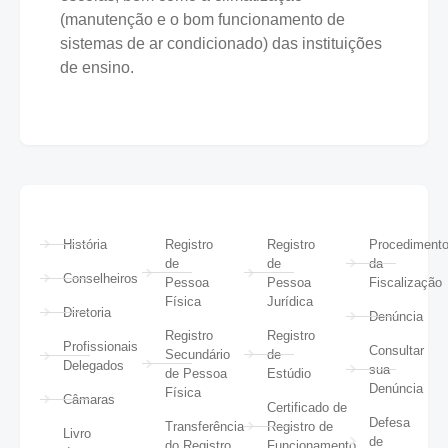
(manutenção e o bom funcionamento de
sistemas de ar condicionado) das instituições
de ensino.
História
Registro
Registro
Procediment
de
de
da
Conselheiros
Pessoa
Pessoa
Fiscalização
Física
Jurídica
Diretoria
Denúncia
Registro
Registro
Profissionais
Consultar
Secundário
de
Delegados
sua
de Pessoa
Estúdio
Denúncia
Física
Câmaras
Certificado de
Defesa
Transferência
Registro de
Livro
de
do Registro
Funcionamento