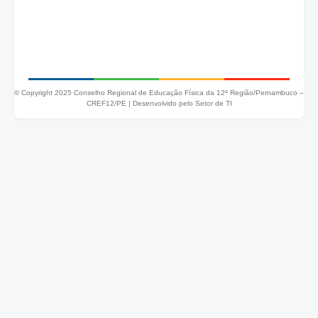
© Copyright 2025 Conselho Regional de Educação Física da 12ª Região/Pernambuco –
CREF12/PE |
Desenvolvido pelo Setor de TI