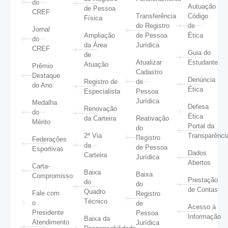
do
Autuação
de Pessoa
CREF
Transferência
Código
Física
do Registro
de
Jornal
Ampliação
de Pessoa
Ética
do
da Área
Jurídica
CREF
Guia do
de
Atualizar
Estudante
Atuação
Prêmio
Cadastro
Destaque
Denúncia
Registro de
de
do Ano
Ética
Especialista
Pessoa
Jurídica
Medalha
Defesa
Renovação
do
Ética
da Carteira
Reativação
Mérito
Portal da
do
2ª Via
Transparênci
Registro
Federações
da
de Pessoa
Esportivas
Dados
Carteira
Jurídica
Abertos
Carta-
Baixa
Baixa
Compromisso
Prestação
do
do
de Contas
Quadro
Fale com
Registro
Técnico
o
de
Acesso à
Presidente
Pessoa
Informação
Baixa da
Atendimento
Jurídica