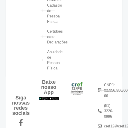
Cadastro
de
Pessoa
Física
Certidões
e/ou
Declarações
Anuidade
de
Pessoa
Física
Baixe
CNPJ:
nosso
03.956.986/00
App
66
Siga
nossas
(81)
redes
3226-
sociais
0996
cref12@cref12