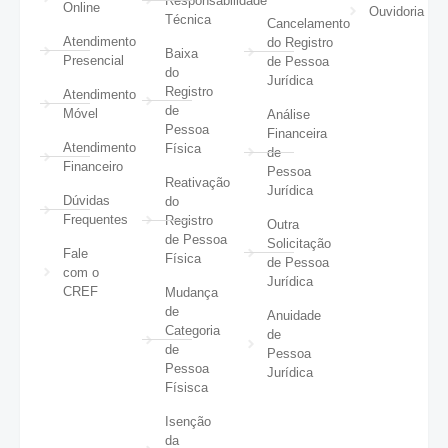
Responsabilidade
Online
Ouvidoria
Técnica
Cancelamento
Atendimento
do Registro
Baixa
Presencial
de Pessoa
do
Jurídica
Registro
Atendimento
de
Móvel
Análise
Pessoa
Financeira
Atendimento
Física
de
Financeiro
Pessoa
Reativação
Jurídica
Dúvidas
do
Frequentes
Registro
Outra
de Pessoa
Solicitação
Fale
Física
de Pessoa
com o
Jurídica
CREF
Mudança
de
Anuidade
Categoria
de
de
Pessoa
Pessoa
Jurídica
Físisca
Isenção
da