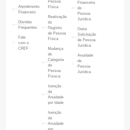
Pessoa
Financeira
Atendimento
Física
de
Financeiro
Pessoa
Reativação
Jurídica
Dúvidas
do
Frequentes
Registro
Outra
de Pessoa
Solicitação
Fale
Física
de Pessoa
com o
Jurídica
CREF
Mudança
de
Anuidade
Categoria
de
de
Pessoa
Pessoa
Jurídica
Físisca
Isenção
da
Anuidade
por Idade
Isenção
da
Anuidade
por