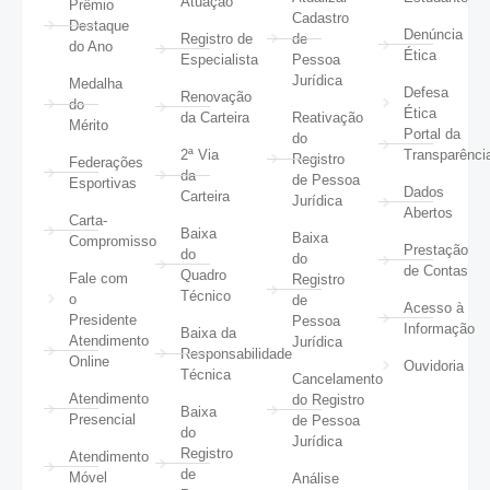
Atuação
Prêmio
Cadastro
Destaque
Denúncia
Registro de
de
do Ano
Ética
Especialista
Pessoa
Jurídica
Medalha
Defesa
Renovação
do
Ética
da Carteira
Reativação
Mérito
Portal da
do
2ª Via
Transparênci
Registro
Federações
da
de Pessoa
Esportivas
Dados
Carteira
Jurídica
Abertos
Carta-
Baixa
Baixa
Compromisso
Prestação
do
do
de Contas
Quadro
Fale com
Registro
Técnico
o
de
Acesso à
Presidente
Pessoa
Informação
Baixa da
Atendimento
Jurídica
Responsabilidade
Online
Ouvidoria
Técnica
Cancelamento
Atendimento
do Registro
Baixa
Presencial
de Pessoa
do
Jurídica
Registro
Atendimento
de
Móvel
Análise