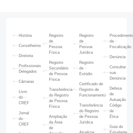
História
Registro
Registro
Procediment
de
de
da
Conselheiros
Pessoa
Pessoa
Fiscalização
Física
Jurídica
Diretoria
Denúncia
Registro
Registro
Profissionais
Consultar
Secundário
de
Delegados
sua
de Pessoa
Estúdio
Denúncia
Física
Câmaras
Certificado de
Defesa
Transferência
Registro de
Livro
de
do Registro
Funcionamento
do
Autuação
de Pessoa
CREF
Transferência
Código
Física
do Registro
de
Jornal
Ampliação
de Pessoa
Ética
do
da Área
Jurídica
CREF
Guia do
de
Atualizar
Estudante