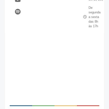
De
segunda
a sexta
das 8h
às 17h