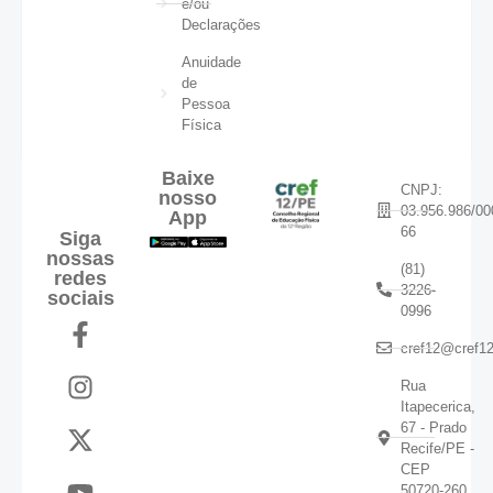
e/ou
Declarações
Anuidade
de
Pessoa
Física
Baixe
CNPJ:
nosso
03.956.986/00
App
66
Siga
nossas
(81)
redes
3226-
sociais
0996
cref12@cref12
Rua
Itapecerica,
67 - Prado
Recife/PE -
CEP
50720-260