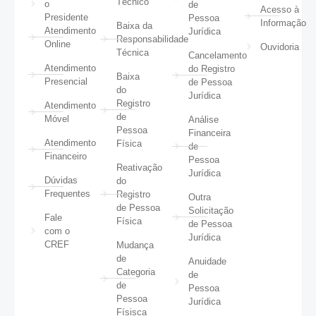
Técnico
o
de
Acesso à
Presidente
Pessoa
Informação
Baixa da
Atendimento
Jurídica
Responsabilidade
Online
Ouvidoria
Técnica
Cancelamento
Atendimento
do Registro
Baixa
Presencial
de Pessoa
do
Jurídica
Registro
Atendimento
de
Móvel
Análise
Pessoa
Financeira
Atendimento
Física
de
Financeiro
Pessoa
Reativação
Jurídica
Dúvidas
do
Frequentes
Registro
Outra
de Pessoa
Solicitação
Fale
Física
de Pessoa
com o
Jurídica
CREF
Mudança
de
Anuidade
Categoria
de
de
Pessoa
Pessoa
Jurídica
Físisca