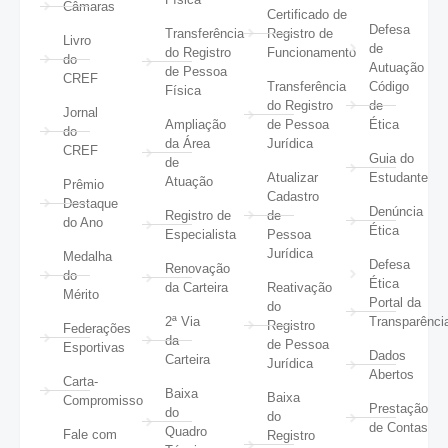
Câmaras
Certificado de
Defesa
Transferência
Registro de
Livro
de
do Registro
Funcionamento
do
Autuação
de Pessoa
CREF
Transferência
Código
Física
do Registro
de
Jornal
Ampliação
de Pessoa
Ética
do
da Área
Jurídica
CREF
Guia do
de
Atualizar
Estudante
Atuação
Prêmio
Cadastro
Destaque
Denúncia
Registro de
de
do Ano
Ética
Especialista
Pessoa
Jurídica
Medalha
Defesa
Renovação
do
Ética
da Carteira
Reativação
Mérito
Portal da
do
2ª Via
Transparênci
Registro
Federações
da
de Pessoa
Esportivas
Dados
Carteira
Jurídica
Abertos
Carta-
Baixa
Baixa
Compromisso
Prestação
do
do
de Contas
Quadro
Fale com
Registro