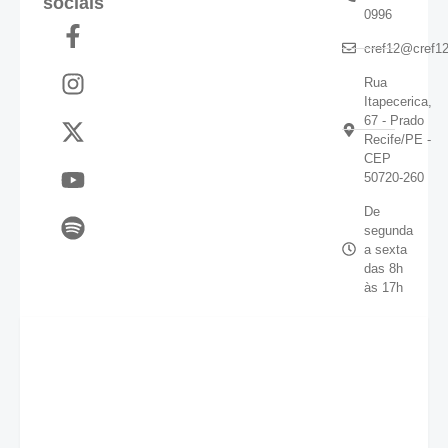
sociais
0996
cref12@cref12
Rua
Itapecerica,
67 - Prado
Recife/PE -
CEP
50720-260
De
segunda
a sexta
das 8h
às 17h