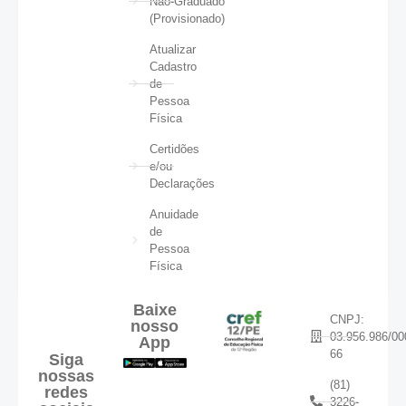
Não-Graduado
(Provisionado)
Atualizar
Cadastro
de
Pessoa
Física
Certidões
e/ou
Declarações
Anuidade
de
Pessoa
Física
Baixe
CNPJ:
nosso
03.956.986/00
App
66
Siga
nossas
(81)
redes
3226-