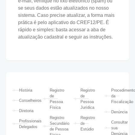
e-mail, verifique no lixo eletrônico (spam) ou
se seus dados estão atualizados no nosso
sistema. Caso precise atualizar, a forma mais
prática é pelo aplicativo do CREF12/PE. É
rápido e simples: basta acessar a aba de
atualização cadastral e seguir as instruções.
História
Registro
Registro
Procediment
de
de
da
Conselheiros
Pessoa
Pessoa
Fiscalização
Física
Jurídica
Diretoria
Denúncia
Registro
Registro
Profissionais
Consultar
Secundário
de
Delegados
sua
de Pessoa
Estúdio
Denúncia
Física