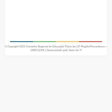
© Copyright 2025 Conselho Regional de Educação Física da 12ª Região/Pernambuco –
CREF12/PE |
Desenvolvido pelo Setor de TI