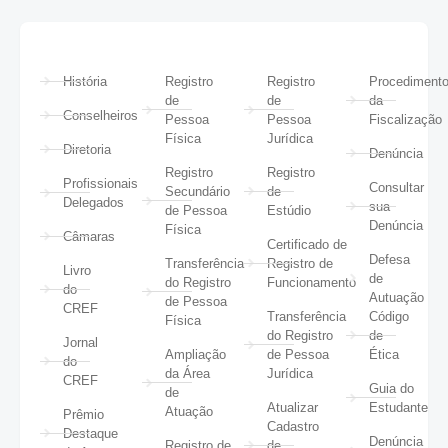
História
Registro
Registro
Procediment
de
de
da
Conselheiros
Pessoa
Pessoa
Fiscalização
Física
Jurídica
Diretoria
Denúncia
Registro
Registro
Profissionais
Consultar
Secundário
de
Delegados
sua
de Pessoa
Estúdio
Denúncia
Física
Câmaras
Certificado de
Defesa
Transferência
Registro de
Livro
de
do Registro
Funcionamento
do
Autuação
de Pessoa
CREF
Transferência
Código
Física
do Registro
de
Jornal
Ampliação
de Pessoa
Ética
do
da Área
Jurídica
CREF
Guia do
de
Atualizar
Estudante
Atuação
Prêmio
Cadastro
Destaque
Denúncia
Registro de
de