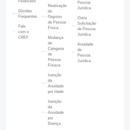
Financeiro
Pessoa
Reativação
Jurídica
Dúvidas
do
Frequentes
Registro
Outra
de Pessoa
Solicitação
Fale
Física
de Pessoa
com o
Jurídica
CREF
Mudança
de
Anuidade
Categoria
de
de
Pessoa
Pessoa
Jurídica
Físisca
Isenção
da
Anuidade
por Idade
Isenção
da
Anuidade
por
Doença