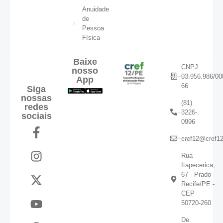
Anuidade
de
Pessoa
Física
Baixe
CNPJ:
nosso
03.956.986/00
App
66
Siga
nossas
(81)
redes
3226-
sociais
0996
cref12@cref12
Rua
Itapecerica,
67 - Prado
Recife/PE -
CEP
50720-260
De