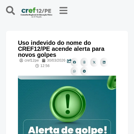
Uso indevido do nome do
CREF12/PE acende alerta para
novos golpes
cref12pe
30/03/2026
12:56