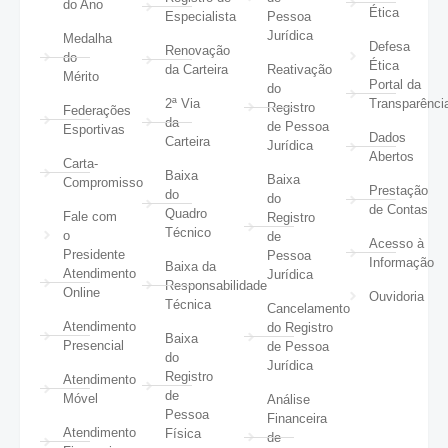
do Ano
Ética
Especialista
Pessoa
Jurídica
Medalha
Defesa
Renovação
do
Ética
da Carteira
Reativação
Mérito
Portal da
do
2ª Via
Transparênci
Registro
Federações
da
de Pessoa
Esportivas
Dados
Carteira
Jurídica
Abertos
Carta-
Baixa
Baixa
Compromisso
Prestação
do
do
de Contas
Quadro
Fale com
Registro
Técnico
o
de
Acesso à
Presidente
Pessoa
Informação
Baixa da
Atendimento
Jurídica
Responsabilidade
Online
Ouvidoria
Técnica
Cancelamento
Atendimento
do Registro
Baixa
Presencial
de Pessoa
do
Jurídica
Registro
Atendimento
de
Móvel
Análise
Pessoa
Financeira
Atendimento
Física
de