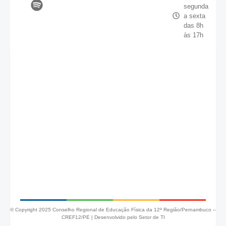
segunda
a sexta
das 8h
às 17h
© Copyright 2025 Conselho Regional de Educação Física da 12ª Região/Pernambuco –
CREF12/PE |
Desenvolvido pelo Setor de TI