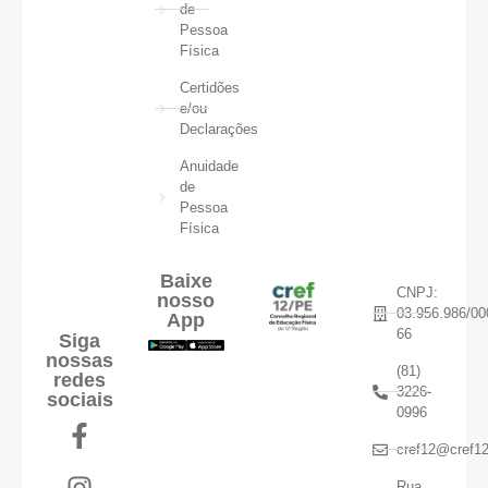
de
Pessoa
Física
Certidões
e/ou
Declarações
Anuidade
de
Pessoa
Física
Baixe
CNPJ:
nosso
03.956.986/00
App
66
Siga
nossas
(81)
redes
3226-
sociais
0996
cref12@cref12
Rua