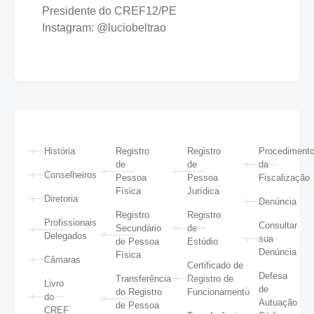
Presidente do CREF12/PE
Instagram: @luciobeltrao
História
Registro
Registro
Procediment
de
de
da
Conselheiros
Pessoa
Pessoa
Fiscalização
Física
Jurídica
Diretoria
Denúncia
Registro
Registro
Profissionais
Consultar
Secundário
de
Delegados
sua
de Pessoa
Estúdio
Denúncia
Física
Câmaras
Certificado de
Defesa
Transferência
Registro de
Livro
de
do Registro
Funcionamento
do
Autuação
de Pessoa
CREF