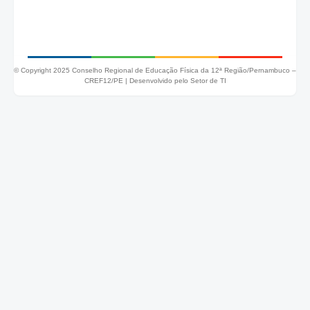
© Copyright 2025 Conselho Regional de Educação Física da 12ª Região/Pernambuco –
CREF12/PE |
Desenvolvido pelo Setor de TI