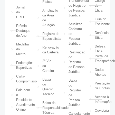
Transferência
Código
Física
do Registro
de
Jornal
Ampliação
de Pessoa
Ética
do
da Área
Jurídica
CREF
Guia do
de
Atualizar
Estudante
Atuação
Prêmio
Cadastro
Destaque
Denúncia
Registro de
de
do Ano
Ética
Especialista
Pessoa
Jurídica
Medalha
Defesa
Renovação
do
Ética
da Carteira
Reativação
Mérito
Portal da
do
2ª Via
Transparênci
Registro
Federações
da
de Pessoa
Esportivas
Dados
Carteira
Jurídica
Abertos
Carta-
Baixa
Baixa
Compromisso
Prestação
do
do
de Contas
Quadro
Fale com
Registro
Técnico
o
de
Acesso à
Presidente
Pessoa
Informação
Baixa da
Atendimento
Jurídica
Responsabilidade
Online
Ouvidoria
Técnica
Cancelamento