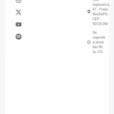
Itapecerica,
67 - Prado
Recife/PE -
CEP
50720-260
De
segunda
a sexta
das 8h
às 17h