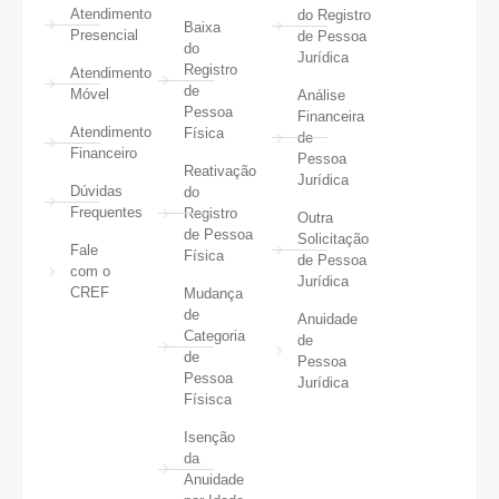
Atendimento
do Registro
Baixa
Presencial
de Pessoa
do
Jurídica
Registro
Atendimento
de
Móvel
Análise
Pessoa
Financeira
Atendimento
Física
de
Financeiro
Pessoa
Reativação
Jurídica
Dúvidas
do
Frequentes
Registro
Outra
de Pessoa
Solicitação
Fale
Física
de Pessoa
com o
Jurídica
CREF
Mudança
de
Anuidade
Categoria
de
de
Pessoa
Pessoa
Jurídica
Físisca
Isenção
da
Anuidade