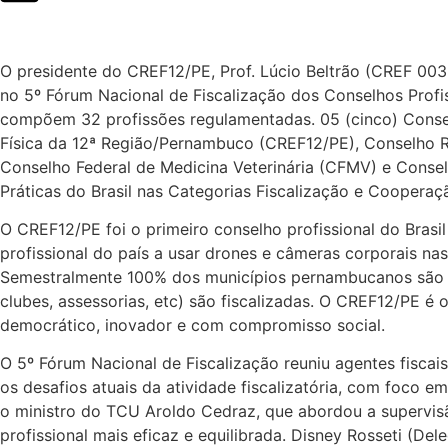
O presidente do CREF12/PE, Prof. Lúcio Beltrão (CREF 00
no 5º Fórum Nacional de Fiscalização dos Conselhos Profiss
compõem 32 profissões regulamentadas. 05 (cinco) Consel
Física da 12ª Região/Pernambuco (CREF12/PE), Conselho R
Conselho Federal de Medicina Veterinária (CFMV) e Consel
Práticas do Brasil nas Categorias Fiscalização e Cooperaçã
O CREF12/PE foi o primeiro conselho profissional do Brasil
profissional do país a usar drones e câmeras corporais na
Semestralmente 100% dos municípios pernambucanos são fis
clubes, assessorias, etc) são fiscalizadas. O CREF12/PE é o
democrático, inovador e com compromisso social.
O 5º Fórum Nacional de Fiscalização reuniu agentes fiscais
os desafios atuais da atividade fiscalizatória, com foco 
o ministro do TCU Aroldo Cedraz, que abordou a supervisão
profissional mais eficaz e equilibrada. Disney Rosseti (Del