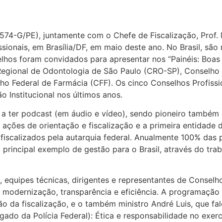
3574-G/PE), juntamente com o Chefe de Fiscalização, Prof
ionais, em Brasília/DF, em maio deste ano. No Brasil, são 
hos foram convidados para apresentar nos “Painéis: Boas
egional de Odontologia de São Paulo (CRO-SP), Conselho 
ho Federal de Farmácia (CFF). Os cinco Conselhos Profiss
o Institucional nos últimos anos.
 a ter podcast (em áudio e vídeo), sendo pioneiro também e
s ações de orientação e fiscalização e a primeira entidad
calizados pela autarquia federal. Anualmente 100% das pe
 principal exemplo de gestão para o Brasil, através do trab
, equipes técnicas, dirigentes e representantes de Conselh
em modernização, transparência e eficiência. A programaçã
 da fiscalização, e o também ministro André Luis, que fal
egado da Polícia Federal): Ética e responsabilidade no exerc