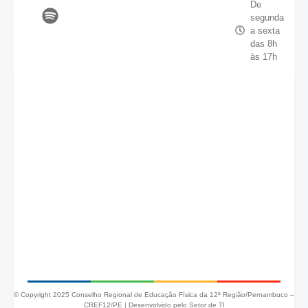
De
segunda
a sexta
das 8h
às 17h
© Copyright 2025 Conselho Regional de Educação Física da 12ª Região/Pernambuco –
CREF12/PE |
Desenvolvido pelo Setor de TI