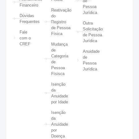
de
Financeiro
Pessoa
Reativação
Jurídica
Dúvidas
do
Frequentes
Registro
Outra
de Pessoa
Solicitação
Fale
Física
de Pessoa
com o
Jurídica
CREF
Mudança
de
Anuidade
Categoria
de
de
Pessoa
Pessoa
Jurídica
Físisca
Isenção
da
Anuidade
por Idade
Isenção
da
Anuidade
por
Doença