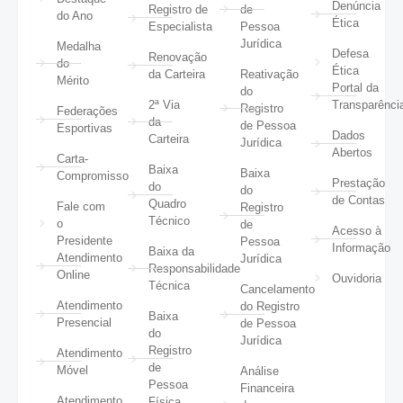
Denúncia
Registro de
de
do Ano
Ética
Especialista
Pessoa
Jurídica
Medalha
Defesa
Renovação
do
Ética
da Carteira
Reativação
Mérito
Portal da
do
2ª Via
Transparênci
Registro
Federações
da
de Pessoa
Esportivas
Dados
Carteira
Jurídica
Abertos
Carta-
Baixa
Baixa
Compromisso
Prestação
do
do
de Contas
Quadro
Fale com
Registro
Técnico
o
de
Acesso à
Presidente
Pessoa
Informação
Baixa da
Atendimento
Jurídica
Responsabilidade
Online
Ouvidoria
Técnica
Cancelamento
Atendimento
do Registro
Baixa
Presencial
de Pessoa
do
Jurídica
Registro
Atendimento
de
Móvel
Análise
Pessoa
Financeira
Atendimento
Física