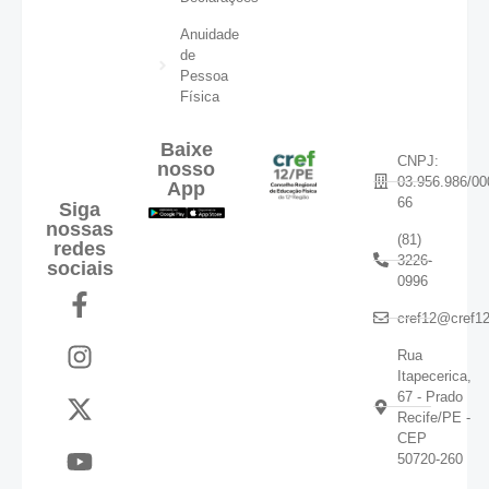
Anuidade
de
Pessoa
Física
Baixe
CNPJ:
nosso
03.956.986/00
App
66
Siga
nossas
(81)
redes
3226-
sociais
0996
cref12@cref12
Rua
Itapecerica,
67 - Prado
Recife/PE -
CEP
50720-260