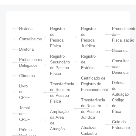
História
Registro
Registro
Procediment
de
de
da
Conselheiros
Pessoa
Pessoa
Fiscalização
Física
Jurídica
Diretoria
Denúncia
Registro
Registro
Profissionais
Consultar
Secundário
de
Delegados
sua
de Pessoa
Estúdio
Denúncia
Física
Câmaras
Certificado de
Defesa
Transferência
Registro de
Livro
de
do Registro
Funcionamento
do
Autuação
de Pessoa
CREF
Transferência
Código
Física
do Registro
de
Jornal
Ampliação
de Pessoa
Ética
do
da Área
Jurídica
CREF
Guia do
de
Atualizar
Estudante
Atuação
Prêmio
Cadastro
Destaque