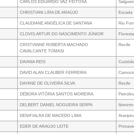
CARLOS EDUARDO VAZ FEITOSA
Salguei
CHRISTIANI LIRA DE ARAÚJO
Escada
CLAUDIANE ANGÉLICA DE SANTANA
Rio Fo
CLOVIS ARTUR DO NASCIMENTO JÚNIOR
Florest
CRISTIANNE ROBERTA MACHADO
Recife
CAVALCANTE TOMASI
DAIANA REIS
Custódi
DAVID ALAN CLAUBER FERREIRA
Camocim
DAYANE DE OLIVEIRA SILVA
Recife
DÉBORA VITÓRIA SANTOS MOREIRA
Petrolin
DELBERT DANIEL NOGUEIRA SERPA
Ibimirim
DENIFIALRA DE MACEDO LIMA
Araripin
EDER DE ARAÚJO LEITE
Primave