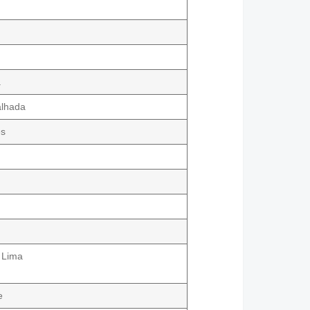
o
a
alhada
es
u
 Lima
e