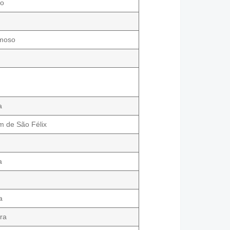
ro
rmoso
a
a
 de São Félix
a
a
ra