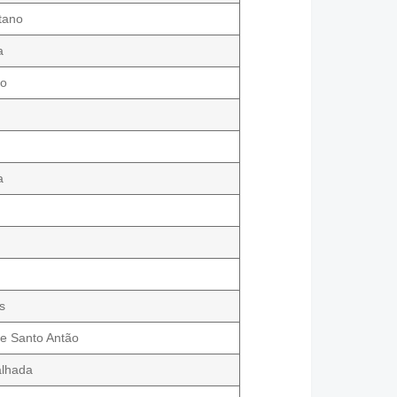
tano
a
ro
a
m
s
de Santo Antão
alhada