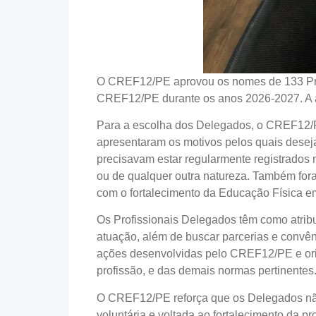
O CREF12/PE aprovou os nomes de 133 Profi
CREF12/PE durante os anos 2026-2027. A a
Para a escolha dos Delegados, o CREF12/PE
apresentaram os motivos pelos quais dese
precisavam estar regularmente registrados 
ou de qualquer outra natureza. Também fora
com o fortalecimento da Educação Física 
Os Profissionais Delegados têm como atribu
atuação, além de buscar parcerias e convê
ações desenvolvidas pelo CREF12/PE e orien
profissão, e das demais normas pertinentes
O CREF12/PE reforça que os Delegados não 
voluntária e voltada ao fortalecimento da 