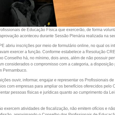
ssionais de Educação Física que exercerão, de forma voluntár
provação aconteceu durante Sessão Plenária realizada na se
 abriu inscrições por meio de formulário online, no qual os i
javam exercer a função. Conforme estabelece a Resolução CRE
no Conselho há, no mínimo, dois anos, além de não possuir pend
m considerados o compromisso com a categoria, a disposição pa
em Pernambuco.
ições ouvir, informar, engajar e representar os Profissionais 
nios com empresas para ampliar os benefícios oferecidos pelo
tar pessoas físicas e jurídicas quanto ao cumprimento da Lei
.
exercem atividades de fiscalização, não emitem ofícios e não
profissão, aproximando o Conselho dos Profissionais de Educaçã