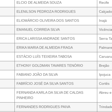
ELCIO DE ALMEIDA SOUZA
Recife
ELENILSON PEDROZA RODRIGUES
Calçad
ELIOMÁRCIO OLIVEIRA DOS SANTOS
Inajá
EMANUEL CORREIA SILVA
Vicênci
ERICA LARISSA ANDRADE SANTOS
Serra T
ERIKA MARIA DE ALMEIDA FRAGA
Palmar
ESTÁCIO LUÍS TEIXEIRA TABOSA
Caruar
ETHONY GOLDMAN TAVARES TENÓRIO
Brejão
FABIANO JOÃO DA SILVA
Ipojuca
FABRÍCIO JOSÉ DA SILVA SANTOS
Cortês
FERNANDA KARLA DA SILVA DE CALDAS
Abreu e
PINHEIRO
FERNANDES RODRIGUES PAIVA
Trindad