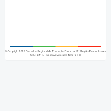
© Copyright 2025 Conselho Regional de Educação Física da 12ª Região/Pernambuco –
CREF12/PE |
Desenvolvido pelo Setor de TI