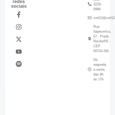
redes
3226-
sociais
0996
cref12@cref12
Rua
Itapecerica,
67 - Prado
Recife/PE -
CEP
50720-260
De
segunda
a sexta
das 8h
às 17h