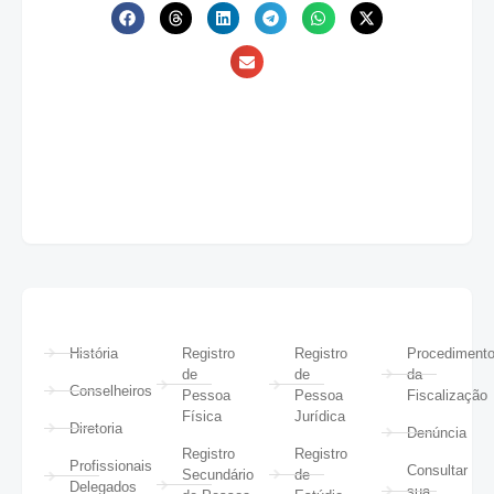
História
Registro
Registro
Procediment
de
de
da
Conselheiros
Pessoa
Pessoa
Fiscalização
Física
Jurídica
Diretoria
Denúncia
Registro
Registro
Profissionais
Consultar
Secundário
de
Delegados
sua