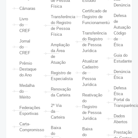
de Pessoa
Estúdio
Denúncia
Física
Câmaras
Certificado de
Defesa
Transferência
Registro de
Livro
de
do Registro
Funcionamento
do
Autuação
de Pessoa
CREF
Transferência
Código
Física
do Registro
de
Jornal
Ampliação
de Pessoa
Ética
do
da Área
Jurídica
CREF
Guia do
de
Atualizar
Estudante
Atuação
Prêmio
Cadastro
Destaque
Denúncia
Registro de
de
do Ano
Ética
Especialista
Pessoa
Jurídica
Medalha
Defesa
Renovação
do
Ética
da Carteira
Reativação
Mérito
Portal da
do
2ª Via
Transparênci
Registro
Federações
da
de Pessoa
Esportivas
Dados
Carteira
Jurídica
Abertos
Carta-
Baixa
Baixa
Compromisso
Prestação
do
do