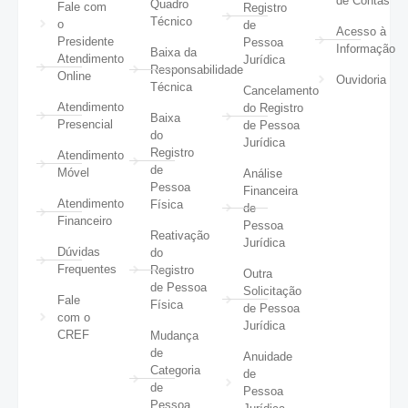
de Contas
Quadro
Fale com
Registro
Técnico
o
de
Acesso à
Presidente
Pessoa
Informação
Baixa da
Atendimento
Jurídica
Responsabilidade
Online
Ouvidoria
Técnica
Cancelamento
Atendimento
do Registro
Baixa
Presencial
de Pessoa
do
Jurídica
Registro
Atendimento
de
Móvel
Análise
Pessoa
Financeira
Atendimento
Física
de
Financeiro
Pessoa
Reativação
Jurídica
Dúvidas
do
Frequentes
Registro
Outra
de Pessoa
Solicitação
Fale
Física
de Pessoa
com o
Jurídica
CREF
Mudança
de
Anuidade
Categoria
de
de
Pessoa
Pessoa