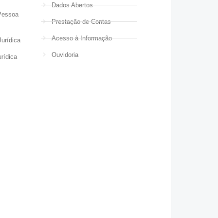
Dados Abertos
Pessoa
Prestação de Contas
Acesso à Informação
urídica
Ouvidoria
rídica