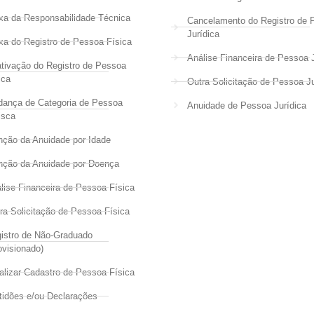
xa da Responsabilidade Técnica
Cancelamento do Registro de 
Jurídica
xa do Registro de Pessoa Física
Análise Financeira de Pessoa J
tivação do Registro de Pessoa
ica
Outra Solicitação de Pessoa Ju
ança de Categoria de Pessoa
Anuidade de Pessoa Jurídica
isca
nção da Anuidade por Idade
nção da Anuidade por Doença
lise Financeira de Pessoa Física
ra Solicitação de Pessoa Física
istro de Não-Graduado
ovisionado)
alizar Cadastro de Pessoa Física
tidões e/ou Declarações