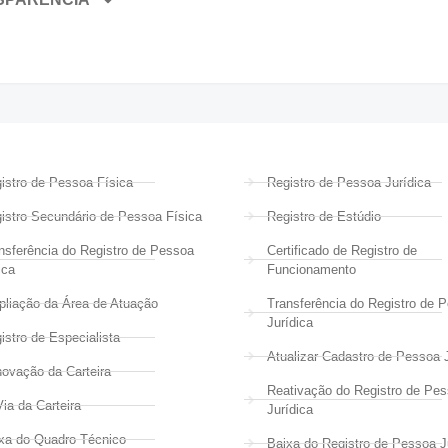
istro de Pessoa Física
Registro de Pessoa Jurídica
istro Secundário de Pessoa Física
Registro de Estúdio
nsferência do Registro de Pessoa
Certificado de Registro de
ica
Funcionamento
liação da Área de Atuação
Transferência do Registro de 
Jurídica
istro de Especialista
Atualizar Cadastro de Pessoa J
ovação da Carteira
Reativação do Registro de Pe
Via da Carteira
Jurídica
xa do Quadro Técnico
Baixa do Registro de Pessoa J