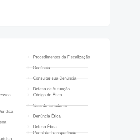
Procedimentos da Fiscalização
Denúncia
Consultar sua Denúncia
Defesa de Autuação
Pessoa
Código de Ética
Guia do Estudante
urídica
Denúncia Ética
ssoa
Defesa Ética
Portal da Transparência
urídica