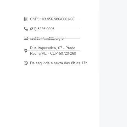
CNPJ: 03.956.986/0001-66
(81) 3226-0996
cref12@cref12.org.br
Rua Itapecerica, 67 - Prado
Recife/PE - CEP 50720-260
De segunda a sexta das 8h às 17h