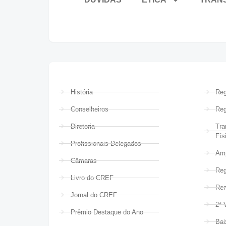
História
Reg
Conselheiros
Reg
Diretoria
Tra
Fís
Profissionais Delegados
Amp
Câmaras
Reg
Livro do CREF
Ren
Jornal do CREF
2ª 
Prêmio Destaque do Ano
Bai