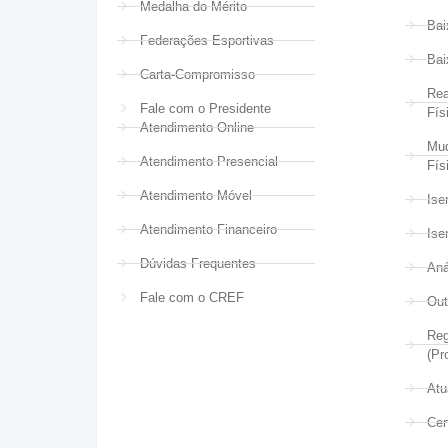
Medalha do Mérito
Bai
Federações Esportivas
Bai
Carta-Compromisso
Rea
Fale com o Presidente
Fís
Atendimento Online
Mud
Atendimento Presencial
Fís
Atendimento Móvel
Ise
Atendimento Financeiro
Ise
Dúvidas Frequentes
Aná
Fale com o CREF
Out
Reg
(Pr
Atu
Cer