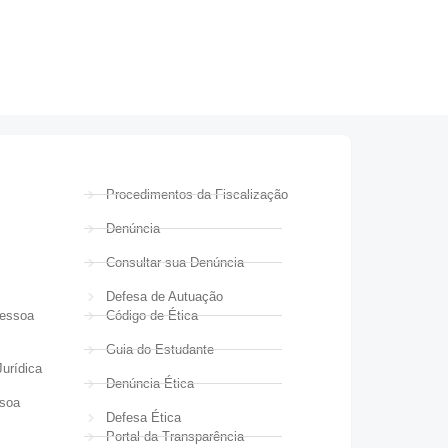
Procedimentos da Fiscalização
Denúncia
Consultar sua Denúncia
Defesa de Autuação
Pessoa
Código de Ética
Guia do Estudante
urídica
Denúncia Ética
ssoa
Defesa Ética
Portal da Transparência