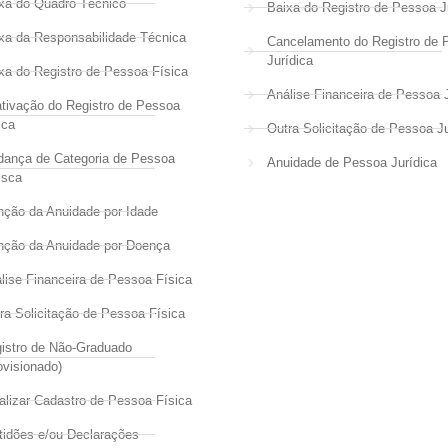
xa do Quadro Técnico
Baixa do Registro de Pessoa J
xa da Responsabilidade Técnica
Cancelamento do Registro de 
Jurídica
xa do Registro de Pessoa Física
Análise Financeira de Pessoa J
tivação do Registro de Pessoa
ica
Outra Solicitação de Pessoa Ju
ança de Categoria de Pessoa
Anuidade de Pessoa Jurídica
isca
nção da Anuidade por Idade
nção da Anuidade por Doença
lise Financeira de Pessoa Física
ra Solicitação de Pessoa Física
istro de Não-Graduado
ovisionado)
alizar Cadastro de Pessoa Física
tidões e/ou Declarações