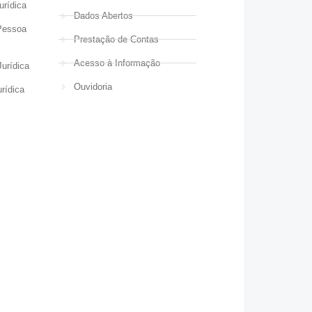
urídica
Dados Abertos
Pessoa
Prestação de Contas
Acesso à Informação
urídica
Ouvidoria
rídica