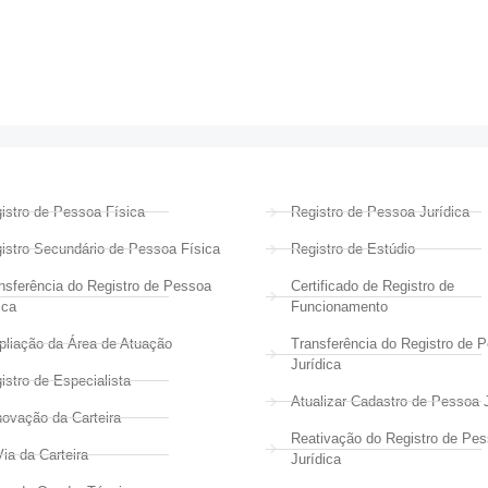
istro de Pessoa Física
Registro de Pessoa Jurídica
istro Secundário de Pessoa Física
Registro de Estúdio
nsferência do Registro de Pessoa
Certificado de Registro de
ica
Funcionamento
liação da Área de Atuação
Transferência do Registro de 
Jurídica
istro de Especialista
Atualizar Cadastro de Pessoa J
ovação da Carteira
Reativação do Registro de Pe
Via da Carteira
Jurídica