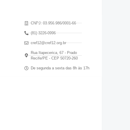
CNPJ: 03.956.986/0001-66
(81) 3226-0996
cref12@cref12.org.br
Rua Itapecerica, 67 - Prado
Recife/PE - CEP 50720-260
De segunda a sexta das 8h às 17h