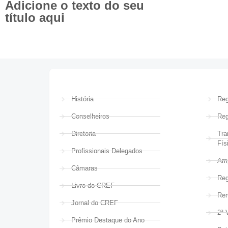
Adicione o texto do seu
título aqui
História
Reg
Conselheiros
Reg
Diretoria
Tra
Fís
Profissionais Delegados
Amp
Câmaras
Reg
Livro do CREF
Ren
Jornal do CREF
2ª 
Prêmio Destaque do Ano