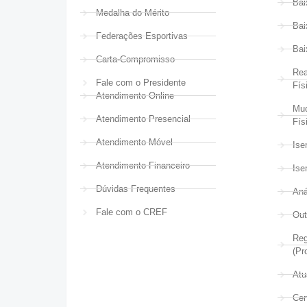
Bai
Medalha do Mérito
Bai
Federações Esportivas
Bai
Carta-Compromisso
Rea
Fale com o Presidente
Fís
Atendimento Online
Mud
Atendimento Presencial
Fís
Atendimento Móvel
Ise
Atendimento Financeiro
Ise
Dúvidas Frequentes
Aná
Fale com o CREF
Out
Reg
(Pr
Atu
Cer