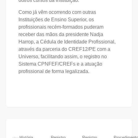
outros cursos da Instituição.
Como já vêm ocorrendo com outras
Instituições de Ensino Superior, os
profissionais recém-formados puderam
receber das mãos da presidente Nadja
Harrop, a Cédula de Identidade Profissional,
através da parceria do CREF12/PE com a
Universo, facilitando assim, o registro no
Sistema CPNFEF/CREFs e a atuação
profissional de forma legalizada.
História
Registro
Registro
Procediment