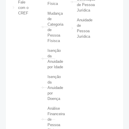
Fale
Física
de Pessoa
com o
Jurídica
CREF
Mudança
de
Anuidade
Categoria
de
de
Pessoa
Pessoa
Jurídica
Físisca
Isenção
da
Anuidade
por Idade
Isenção
da
Anuidade
por
Doença
Análise
Financeira
de
Pessoa