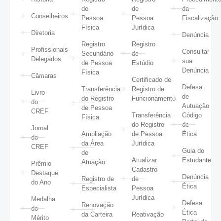
de
de
da
Conselheiros
Pessoa
Pessoa
Fiscalização
Física
Jurídica
Diretoria
Denúncia
Registro
Registro
Profissionais
Consultar
Secundário
de
Delegados
sua
de Pessoa
Estúdio
Denúncia
Física
Câmaras
Certificado de
Defesa
Transferência
Registro de
Livro
de
do Registro
Funcionamento
do
Autuação
de Pessoa
CREF
Transferência
Código
Física
do Registro
de
Jornal
Ampliação
de Pessoa
Ética
do
da Área
Jurídica
CREF
Guia do
de
Atualizar
Estudante
Atuação
Prêmio
Cadastro
Destaque
Denúncia
Registro de
de
do Ano
Ética
Especialista
Pessoa
Jurídica
Medalha
Defesa
Renovação
do
Ética
da Carteira
Reativação
Mérito