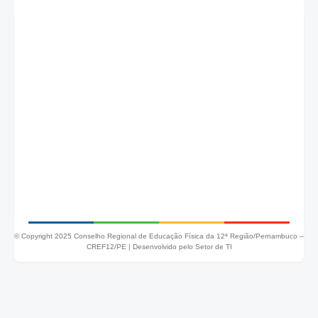
© Copyright 2025 Conselho Regional de Educação Física da 12ª Região/Pernambuco –
CREF12/PE |
Desenvolvido pelo Setor de TI