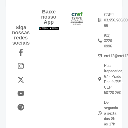
Baixe
CNPJ:
nosso
03.956.986/00
App
66
Siga
nossas
(81)
redes
3226-
sociais
0996
cref12@cref12
Rua
Itapecerica,
67 - Prado
Recife/PE -
CEP
50720-260
De
segunda
a sexta
das 8h
às 17h