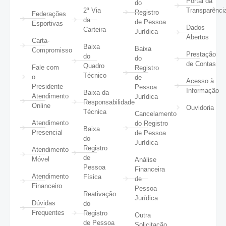
Portal da
do
2ª Via
Transparênci
Registro
Federações
da
de Pessoa
Esportivas
Dados
Carteira
Jurídica
Abertos
Carta-
Baixa
Baixa
Compromisso
Prestação
do
do
de Contas
Quadro
Fale com
Registro
Técnico
o
de
Acesso à
Presidente
Pessoa
Informação
Baixa da
Atendimento
Jurídica
Responsabilidade
Online
Ouvidoria
Técnica
Cancelamento
Atendimento
do Registro
Baixa
Presencial
de Pessoa
do
Jurídica
Registro
Atendimento
de
Móvel
Análise
Pessoa
Financeira
Atendimento
Física
de
Financeiro
Pessoa
Reativação
Jurídica
Dúvidas
do
Frequentes
Registro
Outra
de Pessoa
Solicitação