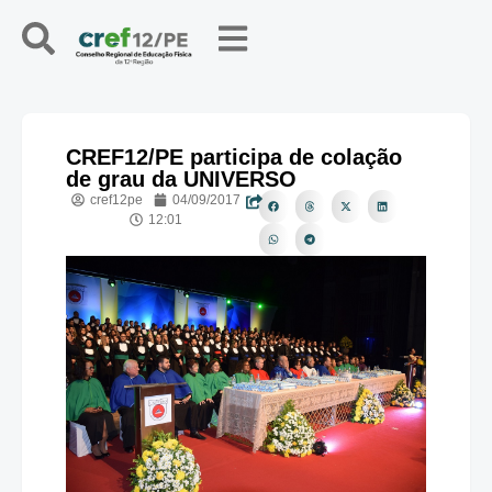
CREF12/PE participa de colação
de grau da UNIVERSO
cref12pe
04/09/2017
12:01