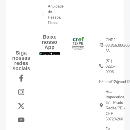
Anuidade
de
Pessoa
Física
Baixe
CNPJ:
nosso
03.956.986/00
App
66
Siga
nossas
(81)
redes
3226-
sociais
0996
cref12@cref12
Rua
Itapecerica,
67 - Prado
Recife/PE -
CEP
50720-260
De