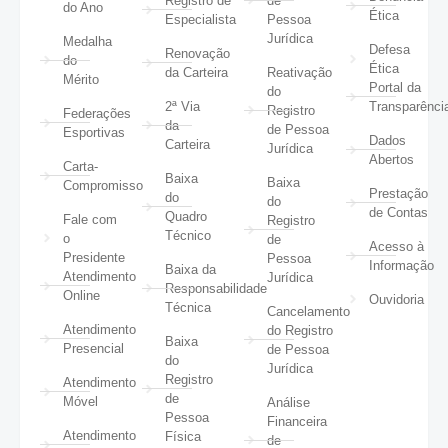
Registro de
de
do Ano
Ética
Especialista
Pessoa
Jurídica
Medalha
Defesa
Renovação
do
Ética
da Carteira
Reativação
Mérito
Portal da
do
2ª Via
Transparênci
Registro
Federações
da
de Pessoa
Esportivas
Dados
Carteira
Jurídica
Abertos
Carta-
Baixa
Baixa
Compromisso
Prestação
do
do
de Contas
Quadro
Fale com
Registro
Técnico
o
de
Acesso à
Presidente
Pessoa
Informação
Baixa da
Atendimento
Jurídica
Responsabilidade
Online
Ouvidoria
Técnica
Cancelamento
Atendimento
do Registro
Baixa
Presencial
de Pessoa
do
Jurídica
Registro
Atendimento
de
Móvel
Análise
Pessoa
Financeira
Atendimento
Física
de