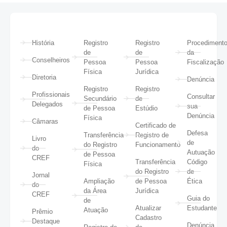
História
Registro
Registro
Procediment
de
de
da
Conselheiros
Pessoa
Pessoa
Fiscalização
Física
Jurídica
Diretoria
Denúncia
Registro
Registro
Profissionais
Consultar
Secundário
de
Delegados
sua
de Pessoa
Estúdio
Denúncia
Física
Câmaras
Certificado de
Defesa
Transferência
Registro de
Livro
de
do Registro
Funcionamento
do
Autuação
de Pessoa
CREF
Transferência
Código
Física
do Registro
de
Jornal
Ampliação
de Pessoa
Ética
do
da Área
Jurídica
CREF
Guia do
de
Atualizar
Estudante
Atuação
Prêmio
Cadastro
Destaque
Denúncia