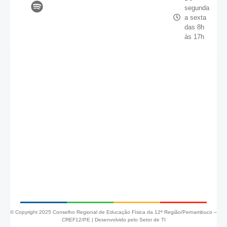
segunda
a sexta
das 8h
às 17h
© Copyright 2025 Conselho Regional de Educação Física da 12ª Região/Pernambuco –
CREF12/PE |
Desenvolvido pelo Setor de TI