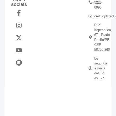
3226-
sociais
0996
cref12@cref12
Rua
Itapecerica,
67 - Prado
Recife/PE -
CEP
50720-260
De
segunda
a sexta
das 8h
às 17h