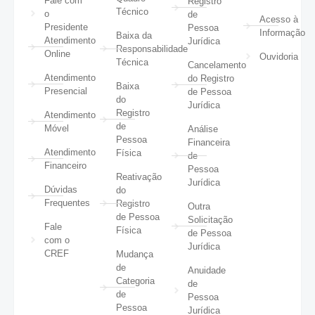
Fale com
Registro
Técnico
o
de
Acesso à
Presidente
Pessoa
Informação
Baixa da
Atendimento
Jurídica
Responsabilidade
Online
Ouvidoria
Técnica
Cancelamento
Atendimento
do Registro
Baixa
Presencial
de Pessoa
do
Jurídica
Registro
Atendimento
de
Móvel
Análise
Pessoa
Financeira
Atendimento
Física
de
Financeiro
Pessoa
Reativação
Jurídica
Dúvidas
do
Frequentes
Registro
Outra
de Pessoa
Solicitação
Fale
Física
de Pessoa
com o
Jurídica
CREF
Mudança
de
Anuidade
Categoria
de
de
Pessoa
Pessoa
Jurídica