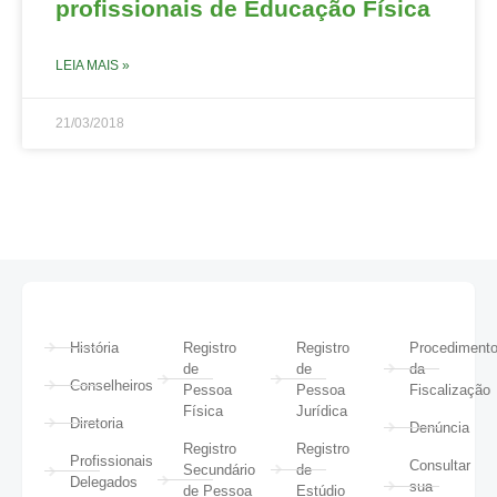
profissionais de Educação Física
LEIA MAIS »
21/03/2018
História
Registro
Registro
Procediment
de
de
da
Conselheiros
Pessoa
Pessoa
Fiscalização
Física
Jurídica
Diretoria
Denúncia
Registro
Registro
Profissionais
Consultar
Secundário
de
Delegados
sua
de Pessoa
Estúdio