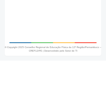
© Copyright 2025 Conselho Regional de Educação Física da 12ª Região/Pernambuco –
CREF12/PE |
Desenvolvido pelo Setor de TI