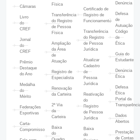
Denúncia
Física
Câmaras
Certificado de
Defesa
Transferência
Registro de
Livro
de
do Registro
Funcionamento
do
Autuação
de Pessoa
CREF
Transferência
Código
Física
do Registro
de
Jornal
Ampliação
de Pessoa
Ética
do
da Área
Jurídica
CREF
Guia do
de
Atualizar
Estudante
Atuação
Prêmio
Cadastro
Destaque
Denúncia
Registro de
de
do Ano
Ética
Especialista
Pessoa
Jurídica
Medalha
Defesa
Renovação
do
Ética
da Carteira
Reativação
Mérito
Portal da
do
2ª Via
Transparênci
Registro
Federações
da
de Pessoa
Esportivas
Dados
Carteira
Jurídica
Abertos
Carta-
Baixa
Baixa
Compromisso
Prestação
do
do
de Contas
Quadro