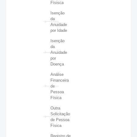
Físisca
Isenção
da
Anuidade
por Idade
Isenção
da
Anuidade
por
Doença
Análise
Financeira
de
Pessoa
Física
Outra
Solicitação
de Pessoa
Física
Registro de