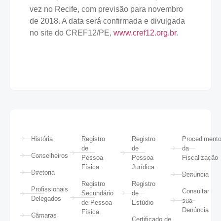
vez no Recife, com previsão para novembro
de 2018. A data será confirmada e divulgada
no site do CREF12/PE,
www.cref12.org.br
.
História
Registro
Registro
Procediment
de
de
da
Conselheiros
Pessoa
Pessoa
Fiscalização
Física
Jurídica
Diretoria
Denúncia
Registro
Registro
Profissionais
Consultar
Secundário
de
Delegados
sua
de Pessoa
Estúdio
Denúncia
Física
Câmaras
Certificado de