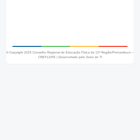
© Copyright 2025 Conselho Regional de Educação Física da 12ª Região/Pernambuco –
CREF12/PE |
Desenvolvido pelo Setor de TI