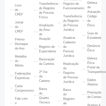
Defesa
Transferência
Registro de
Livro
de
do Registro
Funcionamento
do
Autuação
de Pessoa
CREF
Transferência
Código
Física
do Registro
de
Jornal
Ampliação
de Pessoa
Ética
do
da Área
Jurídica
CREF
Guia do
de
Atualizar
Estudante
Atuação
Prêmio
Cadastro
Destaque
Denúncia
Registro de
de
do Ano
Ética
Especialista
Pessoa
Jurídica
Medalha
Defesa
Renovação
do
Ética
da Carteira
Reativação
Mérito
Portal da
do
2ª Via
Transparênci
Registro
Federações
da
de Pessoa
Esportivas
Dados
Carteira
Jurídica
Abertos
Carta-
Baixa
Baixa
Compromisso
Prestação
do
do
de Contas
Quadro
Fale com
Registro
Técnico
o
de
Acesso à