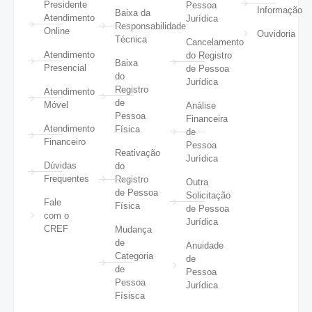
Presidente
Pessoa
Informação
Baixa da
Atendimento
Jurídica
Responsabilidade
Online
Ouvidoria
Técnica
Cancelamento
Atendimento
do Registro
Baixa
Presencial
de Pessoa
do
Jurídica
Registro
Atendimento
de
Móvel
Análise
Pessoa
Financeira
Atendimento
Física
de
Financeiro
Pessoa
Reativação
Jurídica
Dúvidas
do
Frequentes
Registro
Outra
de Pessoa
Solicitação
Fale
Física
de Pessoa
com o
Jurídica
CREF
Mudança
de
Anuidade
Categoria
de
de
Pessoa
Pessoa
Jurídica
Físisca