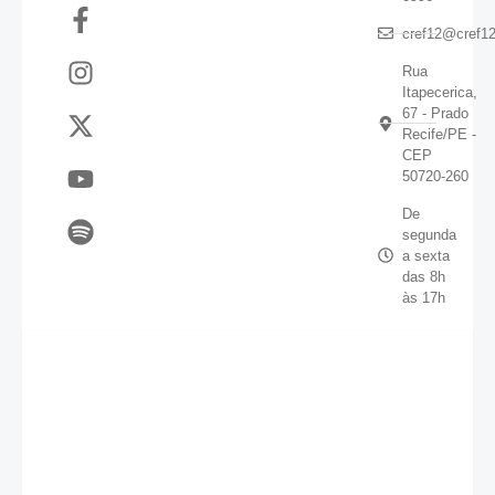
cref12@cref12
Rua
Itapecerica,
67 - Prado
Recife/PE -
CEP
50720-260
De
segunda
a sexta
das 8h
às 17h