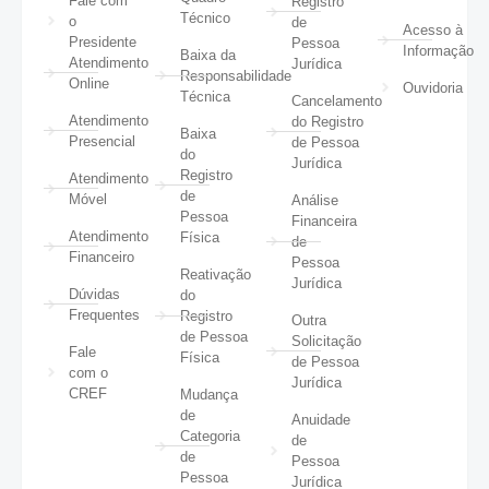
Fale com
Registro
Técnico
o
de
Acesso à
Presidente
Pessoa
Informação
Baixa da
Atendimento
Jurídica
Responsabilidade
Online
Ouvidoria
Técnica
Cancelamento
Atendimento
do Registro
Baixa
Presencial
de Pessoa
do
Jurídica
Registro
Atendimento
de
Móvel
Análise
Pessoa
Financeira
Atendimento
Física
de
Financeiro
Pessoa
Reativação
Jurídica
Dúvidas
do
Frequentes
Registro
Outra
de Pessoa
Solicitação
Fale
Física
de Pessoa
com o
Jurídica
CREF
Mudança
de
Anuidade
Categoria
de
de
Pessoa
Pessoa
Jurídica