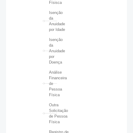
Físisca
Isenção
da
Anuidade
por Idade
Isenção
da
Anuidade
por
Doença
Análise
Financeira
de
Pessoa
Física
Outra
Solicitação
de Pessoa
Física
Registro de