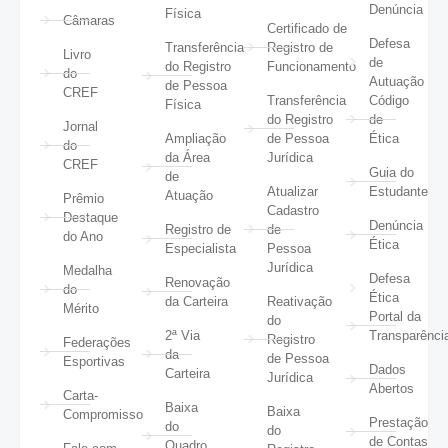
Denúncia
Física
Câmaras
Certificado de
Defesa
Transferência
Registro de
Livro
de
do Registro
Funcionamento
do
Autuação
de Pessoa
CREF
Transferência
Código
Física
do Registro
de
Jornal
Ampliação
de Pessoa
Ética
do
da Área
Jurídica
CREF
Guia do
de
Atualizar
Estudante
Atuação
Prêmio
Cadastro
Destaque
Denúncia
Registro de
de
do Ano
Ética
Especialista
Pessoa
Jurídica
Medalha
Defesa
Renovação
do
Ética
da Carteira
Reativação
Mérito
Portal da
do
2ª Via
Transparênci
Registro
Federações
da
de Pessoa
Esportivas
Dados
Carteira
Jurídica
Abertos
Carta-
Baixa
Baixa
Compromisso
Prestação
do
do
de Contas
Quadro