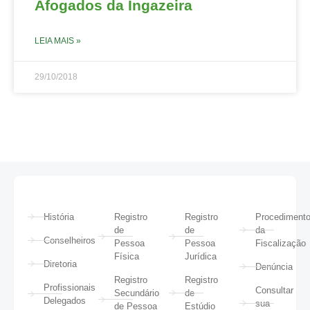
Afogados da Ingazeira
LEIA MAIS »
29/10/2018
História
Registro
Registro
Procediment
de
de
da
Conselheiros
Pessoa
Pessoa
Fiscalização
Física
Jurídica
Diretoria
Denúncia
Registro
Registro
Profissionais
Consultar
Secundário
de
Delegados
sua
de Pessoa
Estúdio