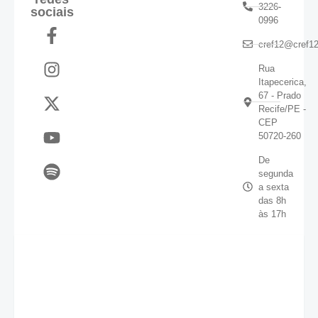
3226-
sociais
0996
cref12@cref12
Rua
Itapecerica,
67 - Prado
Recife/PE -
CEP
50720-260
De
segunda
a sexta
das 8h
às 17h