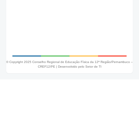
© Copyright 2025 Conselho Regional de Educação Física da 12ª Região/Pernambuco –
CREF12/PE |
Desenvolvido pelo Setor de TI