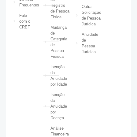
Frequentes
Registro
Outra
de Pessoa
Solicitação
Fale
Física
de Pessoa
com o
Jurídica
CREF
Mudança
de
Anuidade
Categoria
de
de
Pessoa
Pessoa
Jurídica
Físisca
Isenção
da
Anuidade
por Idade
Isenção
da
Anuidade
por
Doença
Análise
Financeira