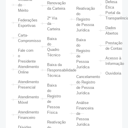
Defesa
Renovação
do
Ética
da Carteira
Reativação
Mérito
Portal da
do
2ª Via
Transparênci
Registro
Federações
da
de Pessoa
Esportivas
Dados
Carteira
Jurídica
Abertos
Carta-
Baixa
Baixa
Compromisso
Prestação
do
do
de Contas
Quadro
Fale com
Registro
Técnico
o
de
Acesso à
Presidente
Pessoa
Informação
Baixa da
Atendimento
Jurídica
Responsabilidade
Online
Ouvidoria
Técnica
Cancelamento
Atendimento
do Registro
Baixa
Presencial
de Pessoa
do
Jurídica
Registro
Atendimento
de
Móvel
Análise
Pessoa
Financeira
Atendimento
Física
de
Financeiro
Pessoa
Reativação
Jurídica
Dúvidas
do