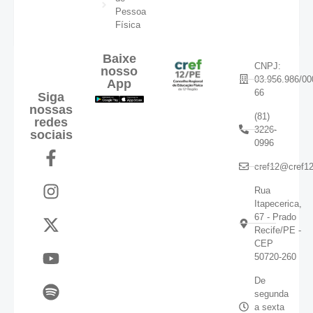
Pessoa
Física
Baixe
CNPJ:
nosso
03.956.986/00
App
66
Siga
nossas
(81)
redes
3226-
sociais
0996
cref12@cref12
Rua
Itapecerica,
67 - Prado
Recife/PE -
CEP
50720-260
De
segunda
a sexta