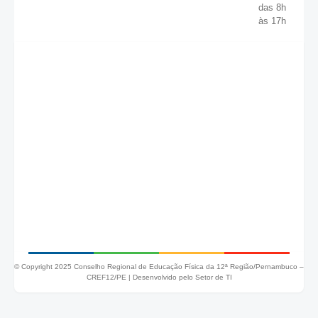
das 8h
às 17h
© Copyright 2025 Conselho Regional de Educação Física da 12ª Região/Pernambuco –
CREF12/PE |
Desenvolvido pelo Setor de TI