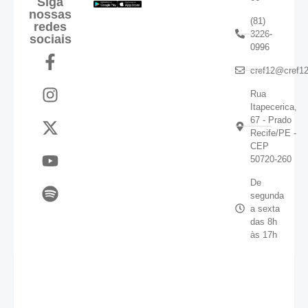
Siga
nossas
(81)
redes
3226-
sociais
0996
cref12@cref12
Rua
Itapecerica,
67 - Prado
Recife/PE -
CEP
50720-260
De
segunda
a sexta
das 8h
às 17h