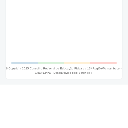
© Copyright 2025 Conselho Regional de Educação Física da 12ª Região/Pernambuco –
CREF12/PE |
Desenvolvido pelo Setor de TI