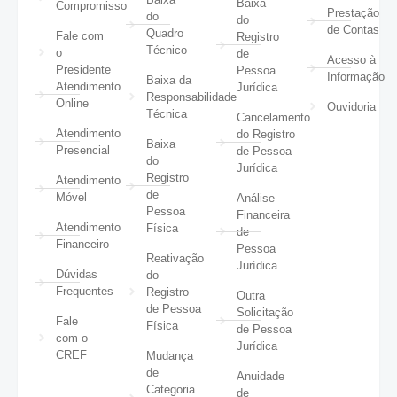
Baixa
Compromisso
Prestação
do
do
de Contas
Quadro
Fale com
Registro
Técnico
o
de
Acesso à
Presidente
Pessoa
Informação
Baixa da
Atendimento
Jurídica
Responsabilidade
Online
Ouvidoria
Técnica
Cancelamento
Atendimento
do Registro
Baixa
Presencial
de Pessoa
do
Jurídica
Registro
Atendimento
de
Móvel
Análise
Pessoa
Financeira
Atendimento
Física
de
Financeiro
Pessoa
Reativação
Jurídica
Dúvidas
do
Frequentes
Registro
Outra
de Pessoa
Solicitação
Fale
Física
de Pessoa
com o
Jurídica
CREF
Mudança
de
Anuidade
Categoria
de