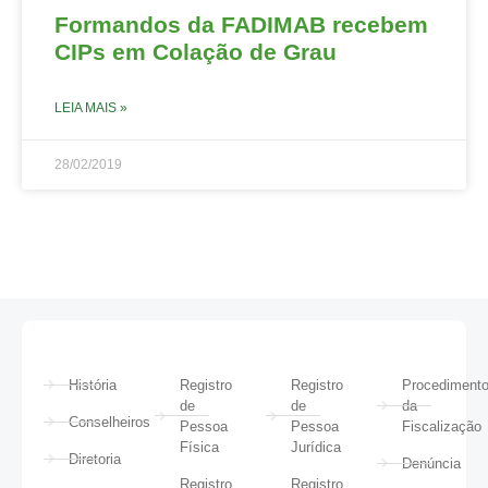
Formandos da FADIMAB recebem
CIPs em Colação de Grau
LEIA MAIS »
28/02/2019
História
Registro
Registro
Procediment
de
de
da
Conselheiros
Pessoa
Pessoa
Fiscalização
Física
Jurídica
Diretoria
Denúncia
Registro
Registro