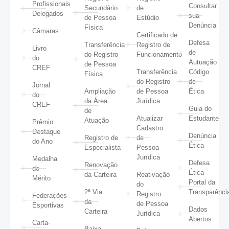
Profissionais
Consultar
Secundário
de
Delegados
sua
de Pessoa
Estúdio
Denúncia
Física
Câmaras
Certificado de
Defesa
Transferência
Registro de
Livro
de
do Registro
Funcionamento
do
Autuação
de Pessoa
CREF
Transferência
Código
Física
do Registro
de
Jornal
Ampliação
de Pessoa
Ética
do
da Área
Jurídica
CREF
Guia do
de
Atualizar
Estudante
Atuação
Prêmio
Cadastro
Destaque
Denúncia
Registro de
de
do Ano
Ética
Especialista
Pessoa
Jurídica
Medalha
Defesa
Renovação
do
Ética
da Carteira
Reativação
Mérito
Portal da
do
2ª Via
Transparênci
Registro
Federações
da
de Pessoa
Esportivas
Dados
Carteira
Jurídica
Abertos
Carta-
Baixa