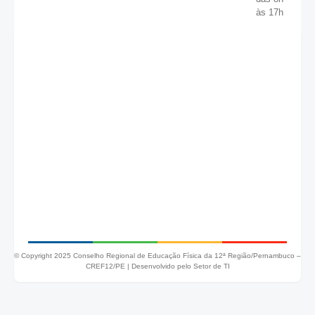
às 17h
© Copyright 2025 Conselho Regional de Educação Física da 12ª Região/Pernambuco –
CREF12/PE |
Desenvolvido pelo Setor de TI