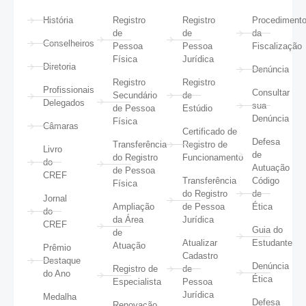
História
Registro
Registro
Procediment
de
de
da
Conselheiros
Pessoa
Pessoa
Fiscalização
Física
Jurídica
Diretoria
Denúncia
Registro
Registro
Profissionais
Consultar
Secundário
de
Delegados
sua
de Pessoa
Estúdio
Denúncia
Física
Câmaras
Certificado de
Defesa
Transferência
Registro de
Livro
de
do Registro
Funcionamento
do
Autuação
de Pessoa
CREF
Transferência
Código
Física
do Registro
de
Jornal
Ampliação
de Pessoa
Ética
do
da Área
Jurídica
CREF
Guia do
de
Atualizar
Estudante
Atuação
Prêmio
Cadastro
Destaque
Denúncia
Registro de
de
do Ano
Ética
Especialista
Pessoa
Jurídica
Medalha
Defesa
Renovação