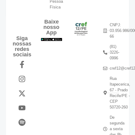
Pessoa
Física
Baixe
CNPJ:
nosso
03.956.986/00
App
66
Siga
nossas
(81)
redes
3226-
sociais
0996
cref12@cref12
Rua
Itapecerica,
67 - Prado
Recife/PE -
CEP
50720-260
De
segunda
a sexta
das 8h