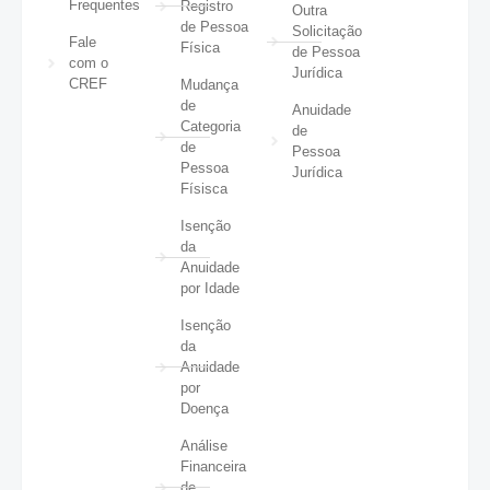
Frequentes
Registro
Outra
de Pessoa
Solicitação
Fale
Física
de Pessoa
com o
Jurídica
CREF
Mudança
de
Anuidade
Categoria
de
de
Pessoa
Pessoa
Jurídica
Físisca
Isenção
da
Anuidade
por Idade
Isenção
da
Anuidade
por
Doença
Análise
Financeira
de