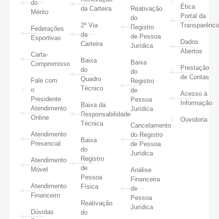
do
Ética
da Carteira
Reativação
Mérito
Portal da
do
2ª Via
Transparênci
Registro
Federações
da
de Pessoa
Esportivas
Dados
Carteira
Jurídica
Abertos
Carta-
Baixa
Baixa
Compromisso
Prestação
do
do
de Contas
Quadro
Fale com
Registro
Técnico
o
de
Acesso à
Presidente
Pessoa
Informação
Baixa da
Atendimento
Jurídica
Responsabilidade
Online
Ouvidoria
Técnica
Cancelamento
Atendimento
do Registro
Baixa
Presencial
de Pessoa
do
Jurídica
Registro
Atendimento
de
Móvel
Análise
Pessoa
Financeira
Atendimento
Física
de
Financeiro
Pessoa
Reativação
Jurídica
Dúvidas
do