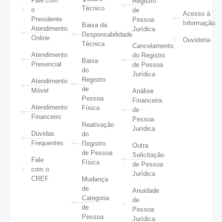
Fale com
Registro
Técnico
o
de
Acesso à
Presidente
Pessoa
Informação
Baixa da
Atendimento
Jurídica
Responsabilidade
Online
Ouvidoria
Técnica
Cancelamento
Atendimento
do Registro
Baixa
Presencial
de Pessoa
do
Jurídica
Registro
Atendimento
de
Móvel
Análise
Pessoa
Financeira
Atendimento
Física
de
Financeiro
Pessoa
Reativação
Jurídica
Dúvidas
do
Frequentes
Registro
Outra
de Pessoa
Solicitação
Fale
Física
de Pessoa
com o
Jurídica
CREF
Mudança
de
Anuidade
Categoria
de
de
Pessoa
Pessoa
Jurídica