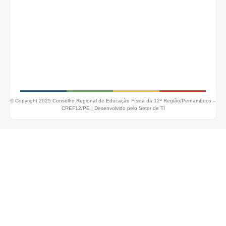
© Copyright 2025 Conselho Regional de Educação Física da 12ª Região/Pernambuco –
CREF12/PE |
Desenvolvido pelo Setor de TI