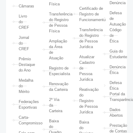
Denúncia
Física
Câmaras
Certificado de
Defesa
Transferência
Registro de
Livro
de
do Registro
Funcionamento
do
Autuação
de Pessoa
CREF
Transferência
Código
Física
do Registro
de
Jornal
Ampliação
de Pessoa
Ética
do
da Área
Jurídica
CREF
Guia do
de
Atualizar
Estudante
Atuação
Prêmio
Cadastro
Destaque
Denúncia
Registro de
de
do Ano
Ética
Especialista
Pessoa
Jurídica
Medalha
Defesa
Renovação
do
Ética
da Carteira
Reativação
Mérito
Portal da
do
2ª Via
Transparênci
Registro
Federações
da
de Pessoa
Esportivas
Dados
Carteira
Jurídica
Abertos
Carta-
Baixa
Baixa
Compromisso
Prestação
do
do
de Contas
Quadro