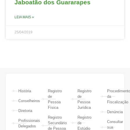
Jaboatão dos Guararapes
LEIA MAIS »
25/04/2019
História
Registro
Registro
Procediment
de
de
da
Conselheiros
Pessoa
Pessoa
Fiscalização
Física
Jurídica
Diretoria
Denúncia
Registro
Registro
Profissionais
Consultar
Secundário
de
Delegados
sua
de Pessoa
Estúdio