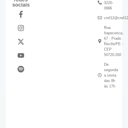
3226-
sociais
0996
cref12@cref12
Rua
Itapecerica,
67 - Prado
Recife/PE -
CEP
50720-260
De
segunda
a sexta
das 8h
às 17h