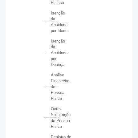
Físisca
Isenção
da
Anuidade
por Idade
Isenção
da
Anuidade
por
Doença
Análise
Financeira
de
Pessoa
Física
Outra
Solicitação
de Pessoa
Física
Registro de