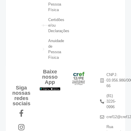
Pessoa
Física
Certidões
e/ou
Declarações
Anuidade
de
Pessoa
Física
Baixe
CNPJ:
nosso
03.956.986/00
App
66
Siga
nossas
(81)
redes
3226-
sociais
0996
cref12@cref12
Rua