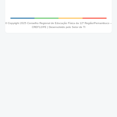
© Copyright 2025 Conselho Regional de Educação Física da 12ª Região/Pernambuco –
CREF12/PE |
Desenvolvido pelo Setor de TI