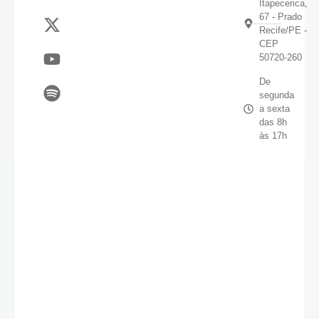
Itapecerica,
67 - Prado
Recife/PE -
CEP
50720-260
De
segunda
a sexta
das 8h
às 17h