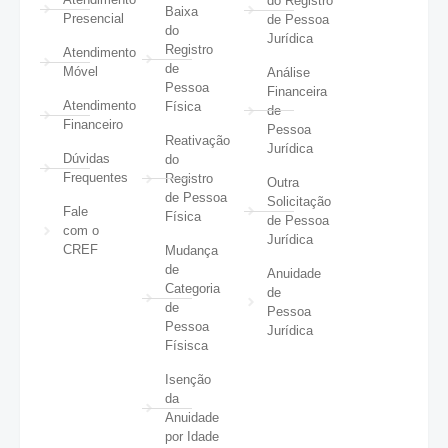
do Registro
Baixa
Presencial
de Pessoa
do
Jurídica
Registro
Atendimento
de
Móvel
Análise
Pessoa
Financeira
Atendimento
Física
de
Financeiro
Pessoa
Reativação
Jurídica
Dúvidas
do
Frequentes
Registro
Outra
de Pessoa
Solicitação
Fale
Física
de Pessoa
com o
Jurídica
CREF
Mudança
de
Anuidade
Categoria
de
de
Pessoa
Pessoa
Jurídica
Físisca
Isenção
da
Anuidade
por Idade