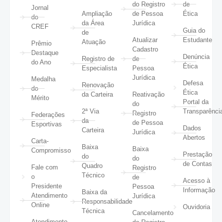
do Registro
de
Jornal
Ampliação
de Pessoa
Ética
do
da Área
Jurídica
CREF
Guia do
de
Atualizar
Estudante
Atuação
Prêmio
Cadastro
Destaque
Denúncia
Registro de
de
do Ano
Ética
Especialista
Pessoa
Jurídica
Medalha
Defesa
Renovação
do
Ética
da Carteira
Reativação
Mérito
Portal da
do
2ª Via
Transparênci
Registro
Federações
da
de Pessoa
Esportivas
Dados
Carteira
Jurídica
Abertos
Carta-
Baixa
Baixa
Compromisso
Prestação
do
do
de Contas
Quadro
Fale com
Registro
Técnico
o
de
Acesso à
Presidente
Pessoa
Informação
Baixa da
Atendimento
Jurídica
Responsabilidade
Online
Ouvidoria
Técnica
Cancelamento
Atendimento