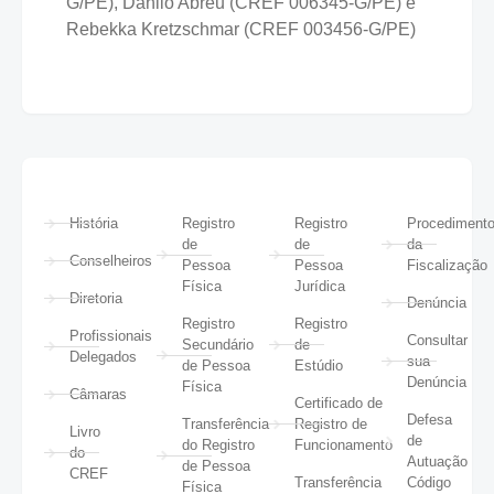
G/PE), Danilo Abreu (CREF 006345-G/PE) e
Rebekka Kretzschmar (CREF 003456-G/PE)
História
Registro
Registro
Procediment
de
de
da
Conselheiros
Pessoa
Pessoa
Fiscalização
Física
Jurídica
Diretoria
Denúncia
Registro
Registro
Profissionais
Consultar
Secundário
de
Delegados
sua
de Pessoa
Estúdio
Denúncia
Física
Câmaras
Certificado de
Defesa
Transferência
Registro de
Livro
de
do Registro
Funcionamento
do
Autuação
de Pessoa
CREF
Transferência
Código
Física