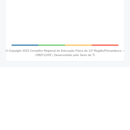
© Copyright 2025 Conselho Regional de Educação Física da 12ª Região/Pernambuco –
CREF12/PE |
Desenvolvido pelo Setor de TI