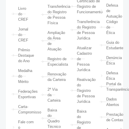
Certificado de
Defesa
Transferência
Registro de
Livro
de
do Registro
Funcionamento
do
Autuação
de Pessoa
CREF
Transferência
Código
Física
do Registro
de
Jornal
Ampliação
de Pessoa
Ética
do
da Área
Jurídica
CREF
Guia do
de
Atualizar
Estudante
Atuação
Prêmio
Cadastro
Destaque
Denúncia
Registro de
de
do Ano
Ética
Especialista
Pessoa
Jurídica
Medalha
Defesa
Renovação
do
Ética
da Carteira
Reativação
Mérito
Portal da
do
2ª Via
Transparênci
Registro
Federações
da
de Pessoa
Esportivas
Dados
Carteira
Jurídica
Abertos
Carta-
Baixa
Baixa
Compromisso
Prestação
do
do
de Contas
Quadro
Fale com
Registro
Técnico
o
de