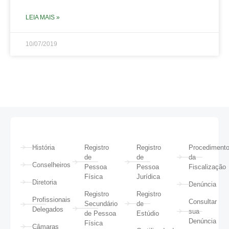
LEIA MAIS »
10/07/2019
História
Registro
Registro
Procediment
de
de
da
Conselheiros
Pessoa
Pessoa
Fiscalização
Física
Jurídica
Diretoria
Denúncia
Registro
Registro
Profissionais
Consultar
Secundário
de
Delegados
sua
de Pessoa
Estúdio
Denúncia
Física
Câmaras