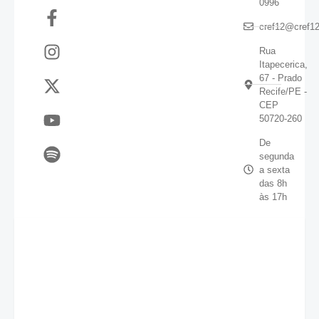
0996
cref12@cref12
Rua
Itapecerica,
67 - Prado
Recife/PE -
CEP
50720-260
De
segunda
a sexta
das 8h
às 17h