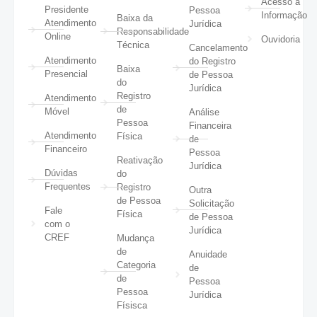
Acesso à
Presidente
Pessoa
Informação
Baixa da
Atendimento
Jurídica
Responsabilidade
Online
Ouvidoria
Técnica
Cancelamento
Atendimento
do Registro
Baixa
Presencial
de Pessoa
do
Jurídica
Registro
Atendimento
de
Móvel
Análise
Pessoa
Financeira
Atendimento
Física
de
Financeiro
Pessoa
Reativação
Jurídica
Dúvidas
do
Frequentes
Registro
Outra
de Pessoa
Solicitação
Fale
Física
de Pessoa
com o
Jurídica
CREF
Mudança
de
Anuidade
Categoria
de
de
Pessoa
Pessoa
Jurídica
Físisca