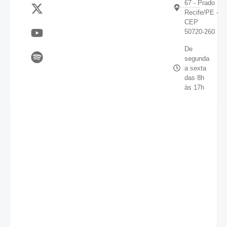
67 - Prado
Recife/PE -
CEP
50720-260
De
segunda
a sexta
das 8h
às 17h