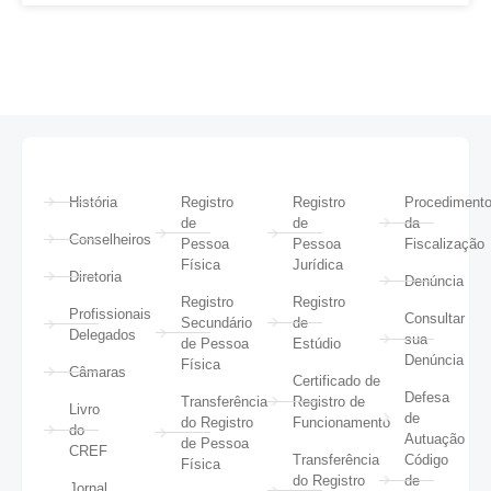
História
Registro
Registro
Procediment
de
de
da
Conselheiros
Pessoa
Pessoa
Fiscalização
Física
Jurídica
Diretoria
Denúncia
Registro
Registro
Profissionais
Consultar
Secundário
de
Delegados
sua
de Pessoa
Estúdio
Denúncia
Física
Câmaras
Certificado de
Defesa
Transferência
Registro de
Livro
de
do Registro
Funcionamento
do
Autuação
de Pessoa
CREF
Transferência
Código
Física
do Registro
de
Jornal