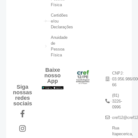
Física
Certidões
e/ou
Declarações
Anuidade
de
Pessoa
Física
Baixe
CNPJ:
nosso
03.956.986/00
App
66
Siga
nossas
(81)
redes
3226-
sociais
0996
cref12@cref12
Rua
Itapecerica,