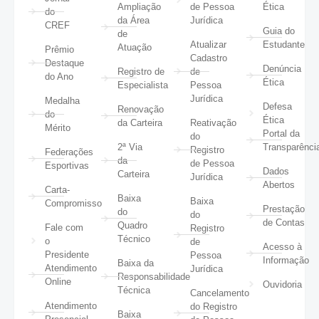
Ampliação
de Pessoa
Ética
do
da Área
Jurídica
CREF
Guia do
de
Atualizar
Estudante
Atuação
Prêmio
Cadastro
Destaque
Denúncia
Registro de
de
do Ano
Ética
Especialista
Pessoa
Jurídica
Medalha
Defesa
Renovação
do
Ética
da Carteira
Reativação
Mérito
Portal da
do
2ª Via
Transparênci
Registro
Federações
da
de Pessoa
Esportivas
Dados
Carteira
Jurídica
Abertos
Carta-
Baixa
Baixa
Compromisso
Prestação
do
do
de Contas
Quadro
Fale com
Registro
Técnico
o
de
Acesso à
Presidente
Pessoa
Informação
Baixa da
Atendimento
Jurídica
Responsabilidade
Online
Ouvidoria
Técnica
Cancelamento
Atendimento
do Registro
Baixa