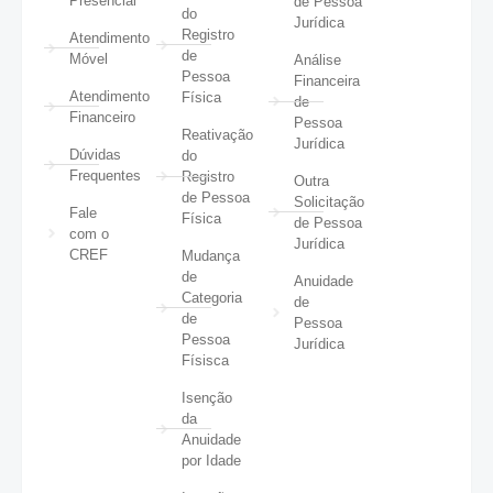
Presencial
de Pessoa
do
Jurídica
Registro
Atendimento
de
Móvel
Análise
Pessoa
Financeira
Atendimento
Física
de
Financeiro
Pessoa
Reativação
Jurídica
Dúvidas
do
Frequentes
Registro
Outra
de Pessoa
Solicitação
Fale
Física
de Pessoa
com o
Jurídica
CREF
Mudança
de
Anuidade
Categoria
de
de
Pessoa
Pessoa
Jurídica
Físisca
Isenção
da
Anuidade
por Idade