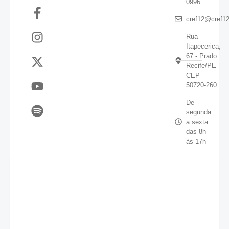
0996
cref12@cref12
Rua
Itapecerica,
67 - Prado
Recife/PE -
CEP
50720-260
De
segunda
a sexta
das 8h
às 17h