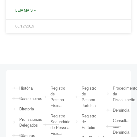
LEIA MAIS »
06/12/2019
História
Registro
Registro
Procediment
de
de
da
Conselheiros
Pessoa
Pessoa
Fiscalização
Física
Jurídica
Diretoria
Denúncia
Registro
Registro
Profissionais
Consultar
Secundário
de
Delegados
sua
de Pessoa
Estúdio
Denúncia
Física
Câmaras