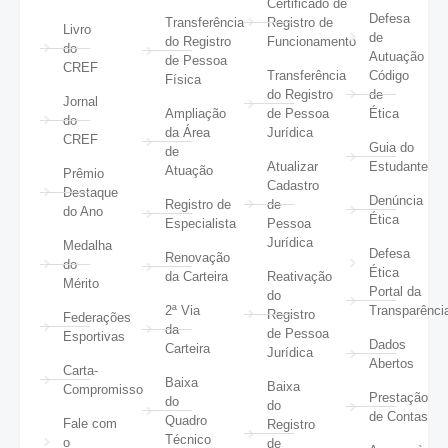
Certificado de
Defesa
Transferência
Registro de
Livro
de
do Registro
Funcionamento
do
Autuação
de Pessoa
CREF
Transferência
Código
Física
do Registro
de
Jornal
Ampliação
de Pessoa
Ética
do
da Área
Jurídica
CREF
Guia do
de
Atualizar
Estudante
Atuação
Prêmio
Cadastro
Destaque
Denúncia
Registro de
de
do Ano
Ética
Especialista
Pessoa
Jurídica
Medalha
Defesa
Renovação
do
Ética
da Carteira
Reativação
Mérito
Portal da
do
2ª Via
Transparênci
Registro
Federações
da
de Pessoa
Esportivas
Dados
Carteira
Jurídica
Abertos
Carta-
Baixa
Baixa
Compromisso
Prestação
do
do
de Contas
Quadro
Fale com
Registro
Técnico
o
de