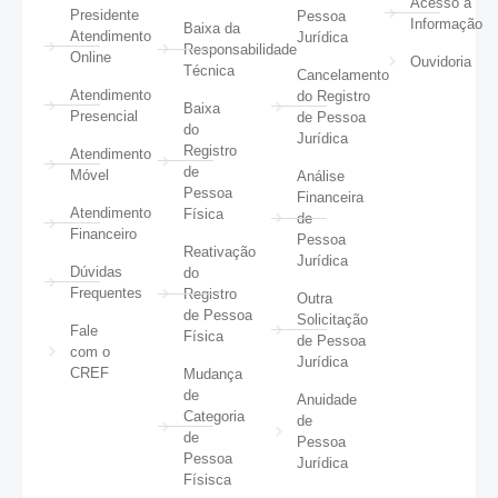
Acesso à
Presidente
Pessoa
Informação
Baixa da
Atendimento
Jurídica
Responsabilidade
Online
Ouvidoria
Técnica
Cancelamento
Atendimento
do Registro
Baixa
Presencial
de Pessoa
do
Jurídica
Registro
Atendimento
de
Móvel
Análise
Pessoa
Financeira
Atendimento
Física
de
Financeiro
Pessoa
Reativação
Jurídica
Dúvidas
do
Frequentes
Registro
Outra
de Pessoa
Solicitação
Fale
Física
de Pessoa
com o
Jurídica
CREF
Mudança
de
Anuidade
Categoria
de
de
Pessoa
Pessoa
Jurídica
Físisca