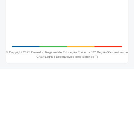
© Copyright 2025 Conselho Regional de Educação Física da 12ª Região/Pernambuco –
CREF12/PE |
Desenvolvido pelo Setor de TI