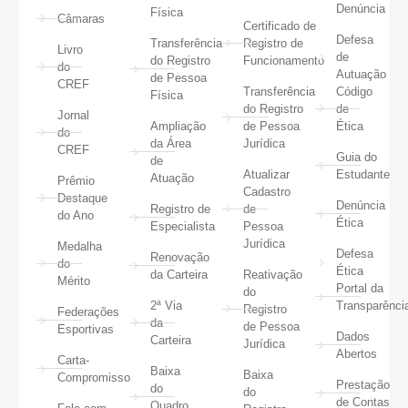
Denúncia
Física
Câmaras
Certificado de
Defesa
Transferência
Registro de
Livro
de
do Registro
Funcionamento
do
Autuação
de Pessoa
CREF
Transferência
Código
Física
do Registro
de
Jornal
Ampliação
de Pessoa
Ética
do
da Área
Jurídica
CREF
Guia do
de
Atualizar
Estudante
Atuação
Prêmio
Cadastro
Destaque
Denúncia
Registro de
de
do Ano
Ética
Especialista
Pessoa
Jurídica
Medalha
Defesa
Renovação
do
Ética
da Carteira
Reativação
Mérito
Portal da
do
2ª Via
Transparênci
Registro
Federações
da
de Pessoa
Esportivas
Dados
Carteira
Jurídica
Abertos
Carta-
Baixa
Baixa
Compromisso
Prestação
do
do
de Contas
Quadro