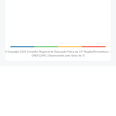
© Copyright 2025 Conselho Regional de Educação Física da 12ª Região/Pernambuco –
CREF12/PE |
Desenvolvido pelo Setor de TI