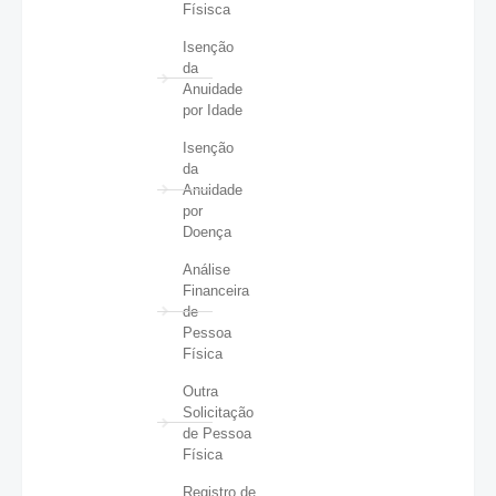
Físisca
Isenção
da
Anuidade
por Idade
Isenção
da
Anuidade
por
Doença
Análise
Financeira
de
Pessoa
Física
Outra
Solicitação
de Pessoa
Física
Registro de