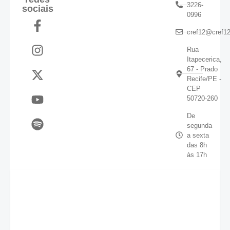
3226-
sociais
0996
cref12@cref12
Rua
Itapecerica,
67 - Prado
Recife/PE -
CEP
50720-260
De
segunda
a sexta
das 8h
às 17h