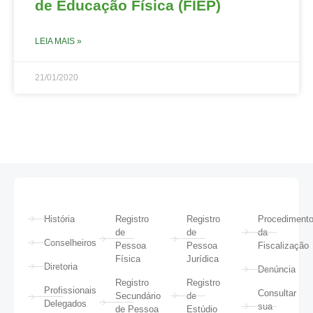
de Educação Física (FIEP)
LEIA MAIS »
21/01/2020
História
Registro
Registro
Procediment
de
de
da
Conselheiros
Pessoa
Pessoa
Fiscalização
Física
Jurídica
Diretoria
Denúncia
Registro
Registro
Profissionais
Consultar
Secundário
de
Delegados
sua
de Pessoa
Estúdio