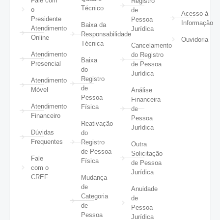
Fale com
Registro
Técnico
o
de
Acesso à
Presidente
Pessoa
Informação
Baixa da
Atendimento
Jurídica
Responsabilidade
Online
Ouvidoria
Técnica
Cancelamento
Atendimento
do Registro
Baixa
Presencial
de Pessoa
do
Jurídica
Registro
Atendimento
de
Móvel
Análise
Pessoa
Financeira
Atendimento
Física
de
Financeiro
Pessoa
Reativação
Jurídica
Dúvidas
do
Frequentes
Registro
Outra
de Pessoa
Solicitação
Fale
Física
de Pessoa
com o
Jurídica
CREF
Mudança
de
Anuidade
Categoria
de
de
Pessoa
Pessoa
Jurídica