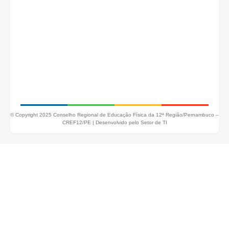
© Copyright 2025 Conselho Regional de Educação Física da 12ª Região/Pernambuco –
CREF12/PE |
Desenvolvido pelo Setor de TI