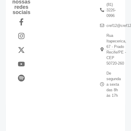
nossas
(81)
redes
3226-
sociais
0996
cref12@cref12
Rua
Itapecerica,
67 - Prado
Recife/PE -
CEP
50720-260
De
segunda
a sexta
das 8h
às 17h