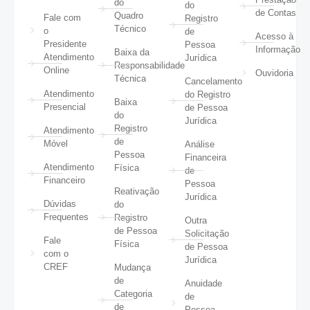
do
do
de Contas
Quadro
Fale com
Registro
Técnico
o
de
Acesso à
Presidente
Pessoa
Informação
Baixa da
Atendimento
Jurídica
Responsabilidade
Online
Ouvidoria
Técnica
Cancelamento
Atendimento
do Registro
Baixa
Presencial
de Pessoa
do
Jurídica
Registro
Atendimento
de
Móvel
Análise
Pessoa
Financeira
Atendimento
Física
de
Financeiro
Pessoa
Reativação
Jurídica
Dúvidas
do
Frequentes
Registro
Outra
de Pessoa
Solicitação
Fale
Física
de Pessoa
com o
Jurídica
CREF
Mudança
de
Anuidade
Categoria
de
de
Pessoa