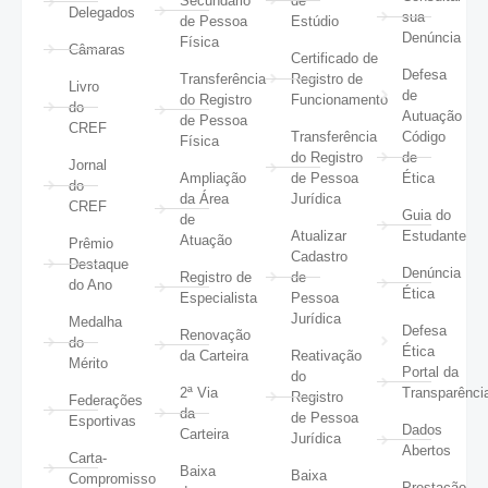
Secundário
de
Delegados
sua
de Pessoa
Estúdio
Denúncia
Física
Câmaras
Certificado de
Defesa
Transferência
Registro de
Livro
de
do Registro
Funcionamento
do
Autuação
de Pessoa
CREF
Transferência
Código
Física
do Registro
de
Jornal
Ampliação
de Pessoa
Ética
do
da Área
Jurídica
CREF
Guia do
de
Atualizar
Estudante
Atuação
Prêmio
Cadastro
Destaque
Denúncia
Registro de
de
do Ano
Ética
Especialista
Pessoa
Jurídica
Medalha
Defesa
Renovação
do
Ética
da Carteira
Reativação
Mérito
Portal da
do
2ª Via
Transparênci
Registro
Federações
da
de Pessoa
Esportivas
Dados
Carteira
Jurídica
Abertos
Carta-
Baixa
Baixa
Compromisso
Prestação