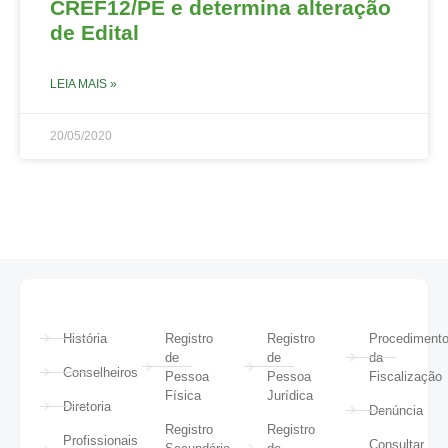
CREF12/PE e determina alteração
de Edital
LEIA MAIS »
20/05/2020
História
Registro
Registro
Procediment
de
de
da
Conselheiros
Pessoa
Pessoa
Fiscalização
Física
Jurídica
Diretoria
Denúncia
Registro
Registro
Profissionais
Consultar