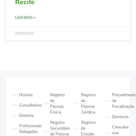
Recife
LEIA MAIS »
26/09/2022
História
Registro
Registro
Procediment
de
de
da
Conselheiros
Pessoa
Pessoa
Fiscalização
Física
Jurídica
Diretoria
Denúncia
Registro
Registro
Profissionais
Consultar
Secundário
de
Delegados
sua
de Pessoa
Estúdio