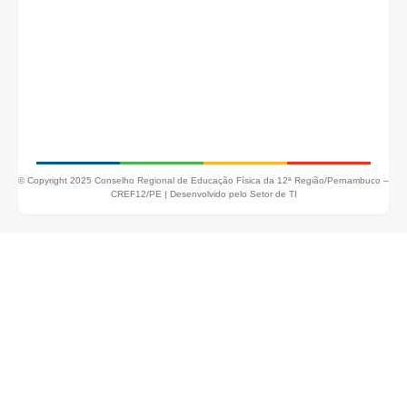
© Copyright 2025 Conselho Regional de Educação Física da 12ª Região/Pernambuco –
CREF12/PE |
Desenvolvido pelo Setor de TI