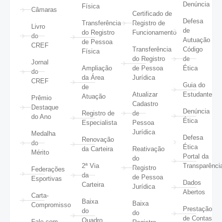
Denúncia
Física
Câmaras
Certificado de
Defesa
Transferência
Registro de
Livro
de
do Registro
Funcionamento
do
Autuação
de Pessoa
CREF
Transferência
Código
Física
do Registro
de
Jornal
Ampliação
de Pessoa
Ética
do
da Área
Jurídica
CREF
Guia do
de
Atualizar
Estudante
Atuação
Prêmio
Cadastro
Destaque
Denúncia
Registro de
de
do Ano
Ética
Especialista
Pessoa
Jurídica
Medalha
Defesa
Renovação
do
Ética
da Carteira
Reativação
Mérito
Portal da
do
2ª Via
Transparênci
Registro
Federações
da
de Pessoa
Esportivas
Dados
Carteira
Jurídica
Abertos
Carta-
Baixa
Baixa
Compromisso
Prestação
do
do
de Contas
Quadro
Fale com