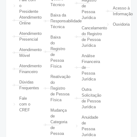
Registro
Técnico
o
de
Acesso à
Presidente
Pessoa
Informação
Baixa da
Atendimento
Jurídica
Responsabilidade
Online
Ouvidoria
Técnica
Cancelamento
Atendimento
do Registro
Baixa
Presencial
de Pessoa
do
Jurídica
Registro
Atendimento
de
Móvel
Análise
Pessoa
Financeira
Atendimento
Física
de
Financeiro
Pessoa
Reativação
Jurídica
Dúvidas
do
Frequentes
Registro
Outra
de Pessoa
Solicitação
Fale
Física
de Pessoa
com o
Jurídica
CREF
Mudança
de
Anuidade
Categoria
de
de
Pessoa
Pessoa
Jurídica