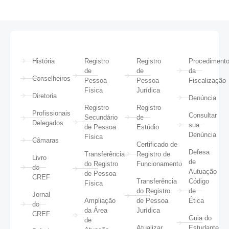
História
Registro
Registro
Procediment
de
de
da
Conselheiros
Pessoa
Pessoa
Fiscalização
Física
Jurídica
Diretoria
Denúncia
Registro
Registro
Profissionais
Consultar
Secundário
de
Delegados
sua
de Pessoa
Estúdio
Denúncia
Física
Câmaras
Certificado de
Defesa
Transferência
Registro de
Livro
de
do Registro
Funcionamento
do
Autuação
de Pessoa
CREF
Transferência
Código
Física
do Registro
de
Jornal
Ampliação
de Pessoa
Ética
do
da Área
Jurídica
CREF
Guia do
de
Atualizar
Estudante