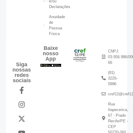
e/ou
Declarações
Anuidade
de
Pessoa
Física
Baixe
CNPJ:
nosso
03.956.986/00
App
66
Siga
nossas
(81)
redes
3226-
sociais
0996
cref12@cref12
Rua
Itapecerica,
67 - Prado
Recife/PE -
CEP
50720-260