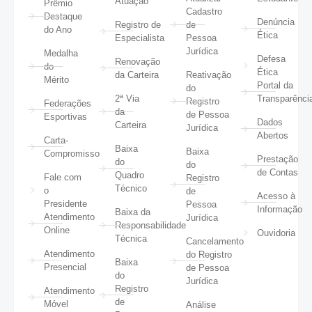
Atuação
Prêmio
Cadastro
Destaque
Denúncia
Registro de
de
do Ano
Ética
Especialista
Pessoa
Jurídica
Medalha
Defesa
Renovação
do
Ética
da Carteira
Reativação
Mérito
Portal da
do
2ª Via
Transparênci
Registro
Federações
da
de Pessoa
Esportivas
Dados
Carteira
Jurídica
Abertos
Carta-
Baixa
Baixa
Compromisso
Prestação
do
do
de Contas
Quadro
Fale com
Registro
Técnico
o
de
Acesso à
Presidente
Pessoa
Informação
Baixa da
Atendimento
Jurídica
Responsabilidade
Online
Ouvidoria
Técnica
Cancelamento
Atendimento
do Registro
Baixa
Presencial
de Pessoa
do
Jurídica
Registro
Atendimento
de
Móvel
Análise