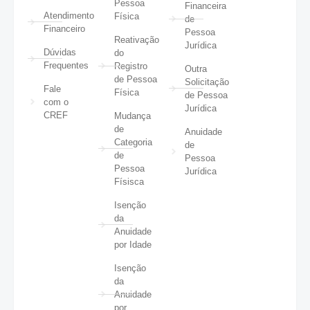
Pessoa
Financeira
Atendimento
Física
de
Financeiro
Pessoa
Reativação
Jurídica
Dúvidas
do
Frequentes
Registro
Outra
de Pessoa
Solicitação
Fale
Física
de Pessoa
com o
Jurídica
CREF
Mudança
de
Anuidade
Categoria
de
de
Pessoa
Pessoa
Jurídica
Físisca
Isenção
da
Anuidade
por Idade
Isenção
da
Anuidade
por