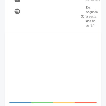
De
segunda
a sexta
das 8h
às 17h