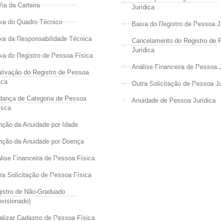
Via da Carteira
Jurídica
xa do Quadro Técnico
Baixa do Registro de Pessoa J
xa da Responsabilidade Técnica
Cancelamento do Registro de 
Jurídica
xa do Registro de Pessoa Física
Análise Financeira de Pessoa J
tivação do Registro de Pessoa
ica
Outra Solicitação de Pessoa Ju
ança de Categoria de Pessoa
Anuidade de Pessoa Jurídica
isca
nção da Anuidade por Idade
nção da Anuidade por Doença
lise Financeira de Pessoa Física
ra Solicitação de Pessoa Física
istro de Não-Graduado
ovisionado)
alizar Cadastro de Pessoa Física