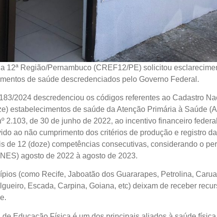
a 12ª Região/Pernambuco (CREF12/PE) solicitou esclareciment
mentos de saúde descredenciados pelo Governo Federal.
 3183/2024 descredenciou os códigos referentes ao Cadastro N
nze) estabelecimentos de saúde da Atenção Primária à Saúde 
 2.103, de 30 de junho de 2022, ao incentivo financeiro federa
ido ao não cumprimento dos critérios de produção e registro da
 mais de 12 (doze) competências consecutivas, considerando o p
NES) agosto de 2022 à agosto de 2023.
ios (como Recife, Jaboatão dos Guararapes, Petrolina, Carua
algueiro, Escada, Carpina, Goiana, etc) deixam de receber recu
e.
al de Educação Física é um dos principais aliados à saúde físic