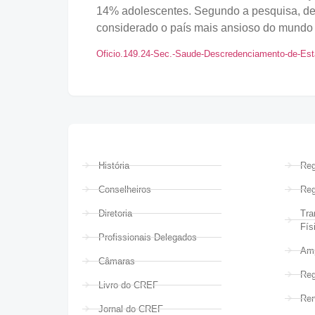
14% adolescentes. Segundo a pesquisa, de
considerado o país mais ansioso do mundo 
Oficio.149.24-Sec.-Saude-Descredenciamento-de-Es
História
Reg
Conselheiros
Reg
Diretoria
Tra
Fís
Profissionais Delegados
Amp
Câmaras
Reg
Livro do CREF
Ren
Jornal do CREF