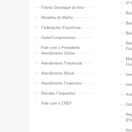
2ª 
Prêmio Destaque do Ano
Bai
Medalha do Mérito
Bai
Federações Esportivas
Bai
Carta-Compromisso
Rea
Fale com o Presidente
Fís
Atendimento Online
Mud
Atendimento Presencial
Fís
Atendimento Móvel
Ise
Atendimento Financeiro
Ise
Dúvidas Frequentes
Aná
Fale com o CREF
Out
Reg
(Pr
Atu