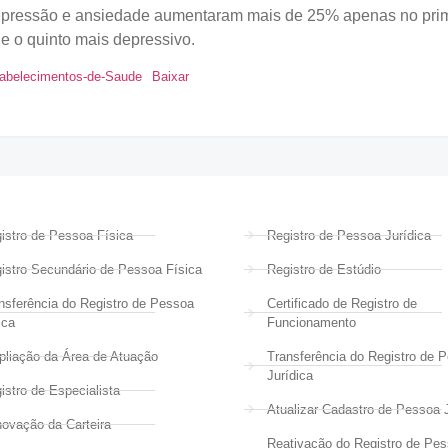
pressão e ansiedade aumentaram mais de 25% apenas no prime
e o quinto mais depressivo.
tabelecimentos-de-Saude
Baixar
istro de Pessoa Física
Registro de Pessoa Jurídica
istro Secundário de Pessoa Física
Registro de Estúdio
nsferência do Registro de Pessoa
Certificado de Registro de
ica
Funcionamento
liação da Área de Atuação
Transferência do Registro de 
Jurídica
istro de Especialista
Atualizar Cadastro de Pessoa J
ovação da Carteira
Reativação do Registro de Pe