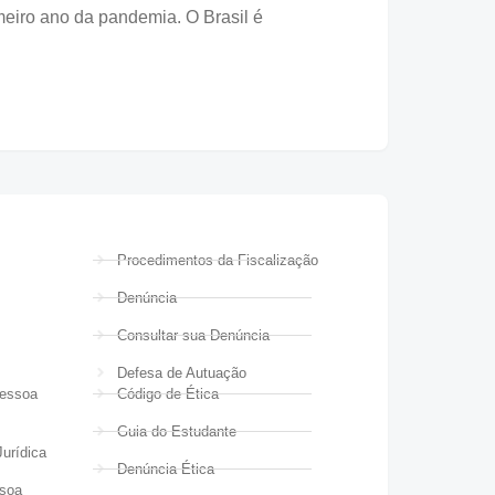
iro ano da pandemia. O Brasil é
Procedimentos da Fiscalização
Denúncia
Consultar sua Denúncia
Defesa de Autuação
Pessoa
Código de Ética
Guia do Estudante
urídica
Denúncia Ética
ssoa