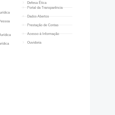
Defesa Ética
Portal da Transparência
urídica
Dados Abertos
Pessoa
Prestação de Contas
Acesso à Informação
urídica
Ouvidoria
rídica