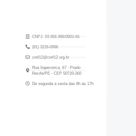
CNPJ: 03.956.986/0001-66
(81) 3226-0996
cref12@cref12.org.br
Rua Itapecerica, 67 - Prado
Recife/PE - CEP 50720-260
De segunda a sexta das 8h às 17h