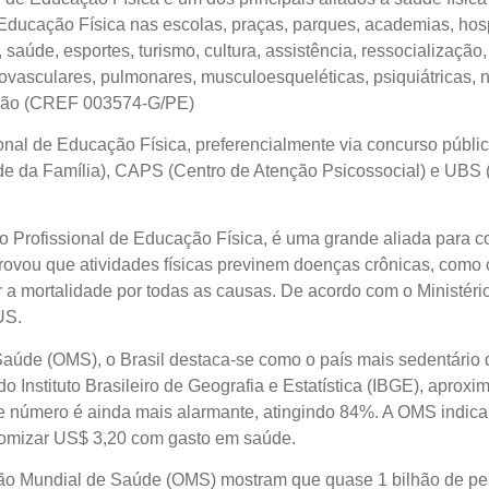
Educação Física nas escolas, praças, parques, academias, hos
 saúde, esportes, turismo, cultura, assistência, ressocialização
ovasculares, pulmonares, musculoesqueléticas, psiquiátricas, n
trão (CREF 003574-G/PE)
nal de Educação Física, preferencialmente via concurso públ
e da Família), CAPS (Centro de Atenção Psicossocial) e UBS
pelo Profissional de Educação Física, é uma grande aliada para 
provou que atividades físicas previnem doenças crônicas, como 
r a mortalidade por todas as causas. De acordo com o Ministério 
US.
úde (OMS), o Brasil destaca-se como o país mais sedentário 
 Instituto Brasileiro de Geografia e Estatística (IBGE), apro
e número é ainda mais alarmante, atingindo 84%. A OMS indica 
nomizar US$ 3,20 com gasto em saúde.
o Mundial de Saúde (OMS) mostram que quase 1 bilhão de pes