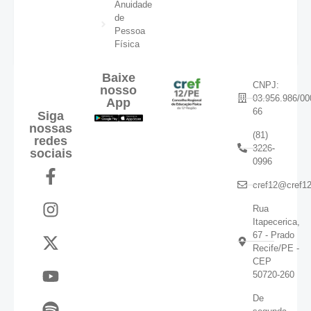
Anuidade
de
Pessoa
Física
Baixe
CNPJ:
nosso
03.956.986/00
App
66
Siga
nossas
(81)
redes
3226-
sociais
0996
cref12@cref12
Rua
Itapecerica,
67 - Prado
Recife/PE -
CEP
50720-260
De