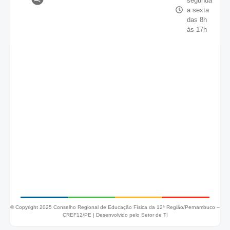
segunda
a sexta
das 8h
às 17h
© Copyright 2025 Conselho Regional de Educação Física da 12ª Região/Pernambuco –
CREF12/PE |
Desenvolvido pelo Setor de TI