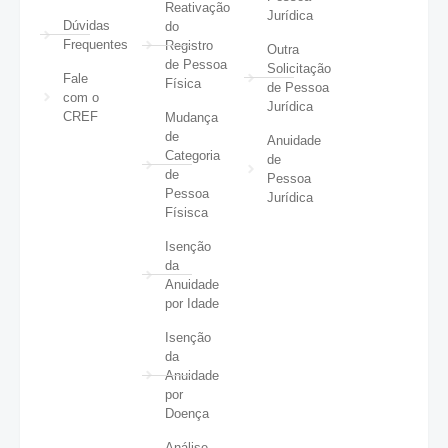
Reativação
Jurídica
Dúvidas
do
Frequentes
Registro
Outra
de Pessoa
Solicitação
Fale
Física
de Pessoa
com o
Jurídica
CREF
Mudança
de
Anuidade
Categoria
de
de
Pessoa
Pessoa
Jurídica
Físisca
Isenção
da
Anuidade
por Idade
Isenção
da
Anuidade
por
Doença
Análise