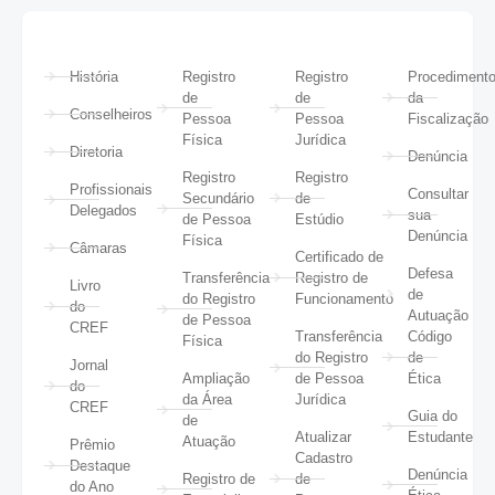
História
Registro
Registro
Procediment
de
de
da
Conselheiros
Pessoa
Pessoa
Fiscalização
Física
Jurídica
Diretoria
Denúncia
Registro
Registro
Profissionais
Consultar
Secundário
de
Delegados
sua
de Pessoa
Estúdio
Denúncia
Física
Câmaras
Certificado de
Defesa
Transferência
Registro de
Livro
de
do Registro
Funcionamento
do
Autuação
de Pessoa
CREF
Transferência
Código
Física
do Registro
de
Jornal
Ampliação
de Pessoa
Ética
do
da Área
Jurídica
CREF
Guia do
de
Atualizar
Estudante
Atuação
Prêmio
Cadastro
Destaque
Denúncia
Registro de
de
do Ano