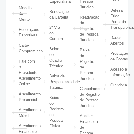
Ética
Especialista
Pessoa
Jurídica
Medalha
Defesa
Renovação
do
Ética
da Carteira
Reativação
Mérito
Portal da
do
2ª Via
Transparênci
Registro
Federações
da
de Pessoa
Esportivas
Dados
Carteira
Jurídica
Abertos
Carta-
Baixa
Baixa
Compromisso
Prestação
do
do
de Contas
Quadro
Fale com
Registro
Técnico
o
de
Acesso à
Presidente
Pessoa
Informação
Baixa da
Atendimento
Jurídica
Responsabilidade
Online
Ouvidoria
Técnica
Cancelamento
Atendimento
do Registro
Baixa
Presencial
de Pessoa
do
Jurídica
Registro
Atendimento
de
Móvel
Análise
Pessoa
Financeira
Atendimento
Física
de
Financeiro
Pessoa