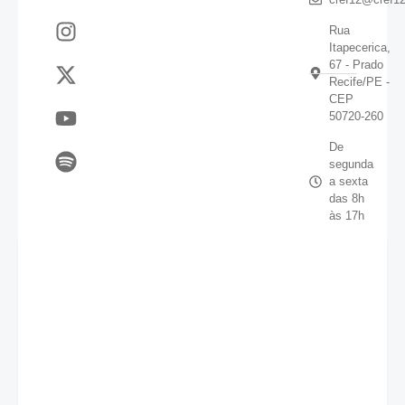
Rua
Itapecerica,
67 - Prado
Recife/PE -
CEP
50720-260
De
segunda
a sexta
das 8h
às 17h