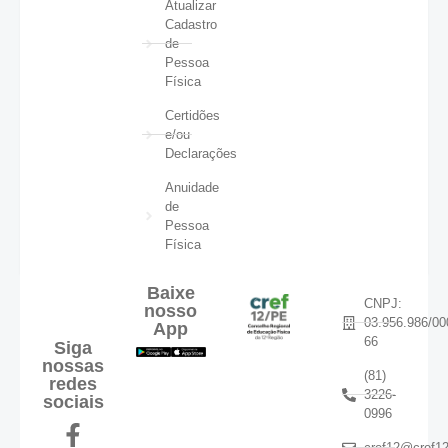
Atualizar
Cadastro
de
Pessoa
Física
Certidões
e/ou
Declarações
Anuidade
de
Pessoa
Física
Baixe
CNPJ:
nosso
03.956.986/00
App
66
Siga
nossas
(81)
redes
3226-
sociais
0996
cref12@cref12