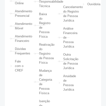
Responsabilidade
Online
Ouvidoria
Técnica
Cancelamento
Atendimento
do Registro
Baixa
Presencial
de Pessoa
do
Jurídica
Registro
Atendimento
de
Móvel
Análise
Pessoa
Financeira
Atendimento
Física
de
Financeiro
Pessoa
Reativação
Jurídica
Dúvidas
do
Frequentes
Registro
Outra
de Pessoa
Solicitação
Fale
Física
de Pessoa
com o
Jurídica
CREF
Mudança
de
Anuidade
Categoria
de
de
Pessoa
Pessoa
Jurídica
Físisca
Isenção
da