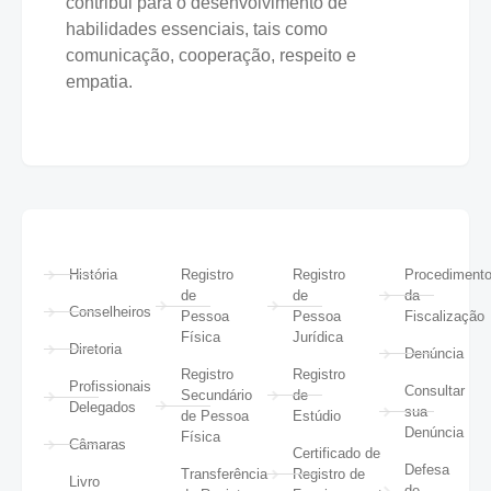
contribui para o desenvolvimento de
habilidades essenciais, tais como
comunicação, cooperação, respeito e
empatia.
História
Registro
Registro
Procediment
de
de
da
Conselheiros
Pessoa
Pessoa
Fiscalização
Física
Jurídica
Diretoria
Denúncia
Registro
Registro
Profissionais
Consultar
Secundário
de
Delegados
sua
de Pessoa
Estúdio
Denúncia
Física
Câmaras
Certificado de
Defesa
Transferência
Registro de
Livro
de