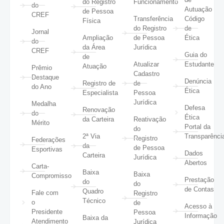
do Registro
Funcionamento
do
Autuação
de Pessoa
CREF
Transferência
Código
Física
do Registro
de
Jornal
Ampliação
de Pessoa
Ética
do
da Área
Jurídica
CREF
Guia do
de
Atualizar
Estudante
Atuação
Prêmio
Cadastro
Destaque
Denúncia
Registro de
de
do Ano
Ética
Especialista
Pessoa
Jurídica
Medalha
Defesa
Renovação
do
Ética
da Carteira
Reativação
Mérito
Portal da
do
2ª Via
Transparênci
Registro
Federações
da
de Pessoa
Esportivas
Dados
Carteira
Jurídica
Abertos
Carta-
Baixa
Baixa
Compromisso
Prestação
do
do
de Contas
Quadro
Fale com
Registro
Técnico
o
de
Acesso à
Presidente
Pessoa
Informação
Baixa da
Atendimento
Jurídica