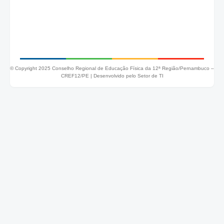
© Copyright 2025 Conselho Regional de Educação Física da 12ª Região/Pernambuco –
CREF12/PE |
Desenvolvido pelo Setor de TI