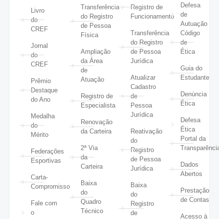
Defesa
Transferência
Registro de
Livro
de
do Registro
Funcionamento
do
Autuação
de Pessoa
CREF
Transferência
Código
Física
do Registro
de
Jornal
Ampliação
de Pessoa
Ética
do
da Área
Jurídica
CREF
Guia do
de
Atualizar
Estudante
Atuação
Prêmio
Cadastro
Destaque
Denúncia
Registro de
de
do Ano
Ética
Especialista
Pessoa
Jurídica
Medalha
Defesa
Renovação
do
Ética
da Carteira
Reativação
Mérito
Portal da
do
2ª Via
Transparênci
Registro
Federações
da
de Pessoa
Esportivas
Dados
Carteira
Jurídica
Abertos
Carta-
Baixa
Baixa
Compromisso
Prestação
do
do
de Contas
Quadro
Fale com
Registro
Técnico
o
de
Acesso à