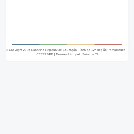
© Copyright 2025 Conselho Regional de Educação Física da 12ª Região/Pernambuco –
CREF12/PE |
Desenvolvido pelo Setor de TI