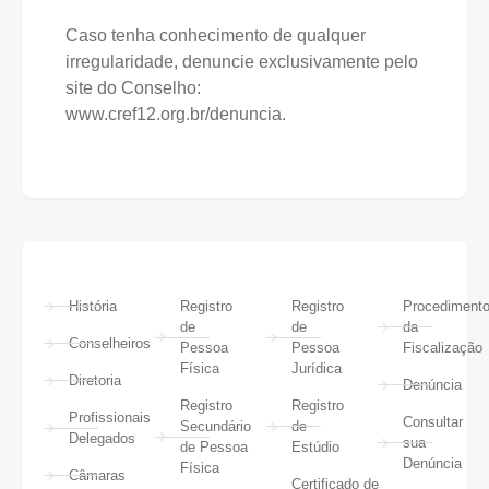
Caso tenha conhecimento de qualquer
irregularidade, denuncie exclusivamente pelo
site do Conselho:
www.cref12.org.br/denuncia.
História
Registro
Registro
Procediment
de
de
da
Conselheiros
Pessoa
Pessoa
Fiscalização
Física
Jurídica
Diretoria
Denúncia
Registro
Registro
Profissionais
Consultar
Secundário
de
Delegados
sua
de Pessoa
Estúdio
Denúncia
Física
Câmaras
Certificado de