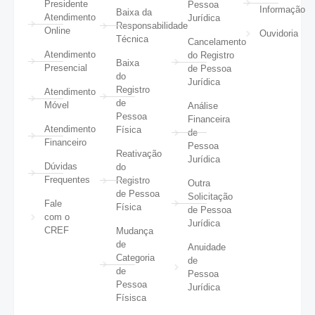
Presidente
Pessoa
Informação
Baixa da
Atendimento
Jurídica
Responsabilidade
Online
Ouvidoria
Técnica
Cancelamento
Atendimento
do Registro
Baixa
Presencial
de Pessoa
do
Jurídica
Registro
Atendimento
de
Móvel
Análise
Pessoa
Financeira
Atendimento
Física
de
Financeiro
Pessoa
Reativação
Jurídica
Dúvidas
do
Frequentes
Registro
Outra
de Pessoa
Solicitação
Fale
Física
de Pessoa
com o
Jurídica
CREF
Mudança
de
Anuidade
Categoria
de
de
Pessoa
Pessoa
Jurídica
Físisca