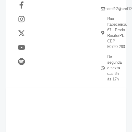
cref12@cref12
Rua
Itapecerica,
67 - Prado
Recife/PE -
CEP
50720-260
De
segunda
a sexta
das 8h
às 17h