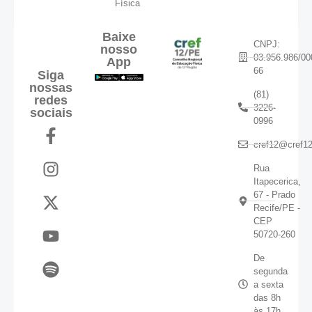
Física
Baixe
CNPJ:
nosso
03.956.986/00
App
66
Siga
nossas
(81)
redes
3226-
sociais
0996
cref12@cref12
Rua
Itapecerica,
67 - Prado
Recife/PE -
CEP
50720-260
De
segunda
a sexta
das 8h
às 17h