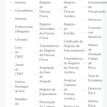
História
Registro
Registro
Procediment
de
de
da
Conselheiros
Pessoa
Pessoa
Fiscalização
Física
Jurídica
Diretoria
Denúncia
Registro
Registro
Profissionais
Consultar
Secundário
de
Delegados
sua
de Pessoa
Estúdio
Denúncia
Física
Câmaras
Certificado de
Defesa
Transferência
Registro de
Livro
de
do Registro
Funcionamento
do
Autuação
de Pessoa
CREF
Transferência
Código
Física
do Registro
de
Jornal
Ampliação
de Pessoa
Ética
do
da Área
Jurídica
CREF
Guia do
de
Atualizar
Estudante
Atuação
Prêmio
Cadastro
Destaque
Denúncia
Registro de
de
do Ano
Ética
Especialista
Pessoa
Jurídica
Medalha
Defesa
Renovação
do
Ética
da Carteira
Reativação