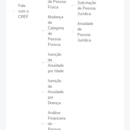
de Pessoa
Solicitação
Fale
Física
de Pessoa
com o
Jurídica
CREF
Mudança
de
Anuidade
Categoria
de
de
Pessoa
Pessoa
Jurídica
Físisca
Isenção
da
Anuidade
por Idade
Isenção
da
Anuidade
por
Doença
Análise
Financeira
de
Pessoa