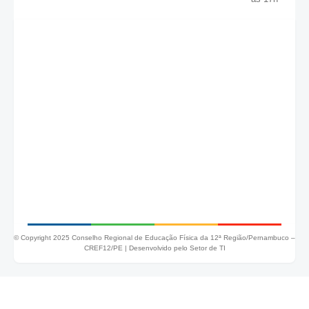
© Copyright 2025 Conselho Regional de Educação Física da 12ª Região/Pernambuco –
CREF12/PE |
Desenvolvido pelo Setor de TI