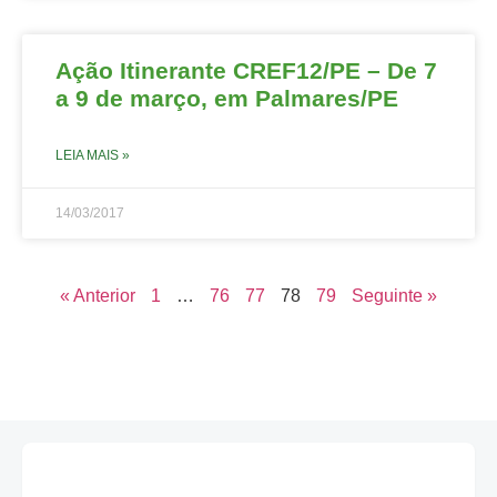
Ação Itinerante CREF12/PE – De 7
a 9 de março, em Palmares/PE
LEIA MAIS »
14/03/2017
« Anterior
1
…
76
77
78
79
Seguinte »