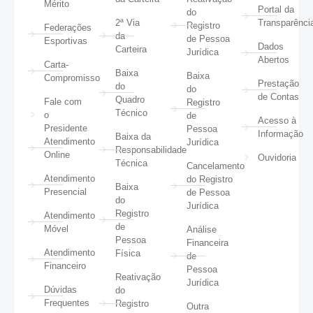
Mérito
Portal da
do
2ª Via
Transparênci
Registro
Federações
da
de Pessoa
Esportivas
Dados
Carteira
Jurídica
Abertos
Carta-
Baixa
Baixa
Compromisso
Prestação
do
do
de Contas
Quadro
Fale com
Registro
Técnico
o
de
Acesso à
Presidente
Pessoa
Informação
Baixa da
Atendimento
Jurídica
Responsabilidade
Online
Ouvidoria
Técnica
Cancelamento
Atendimento
do Registro
Baixa
Presencial
de Pessoa
do
Jurídica
Registro
Atendimento
de
Móvel
Análise
Pessoa
Financeira
Atendimento
Física
de
Financeiro
Pessoa
Reativação
Jurídica
Dúvidas
do
Frequentes
Registro
Outra